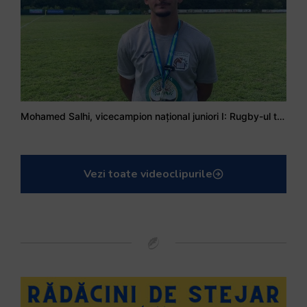
Mohamed Salhi, vicecampion național juniori I: Rugby-ul te învață să accepți și înfrângerile
Vezi toate videoclipurile