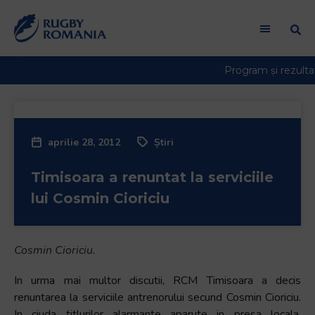
Welcome
to
All
in
One
Accessibility
screen
reader.
aprilie 28, 2012
Știri
To
start
Timisoara a renuntat la serviciile
the
All
lui Cosmin Cioriciu
in
One
Accessibility
Cosmin Cioriciu.
screen
reader,
In urma mai multor discutii, RCM Timisoara a decis
press
renuntarea la serviciile antrenorului secund Cosmin Cioriciu.
"Ctrl
In ciuda titlurilor alarmante aparute in presa locala,