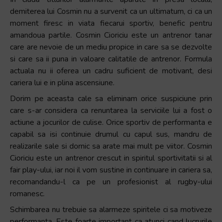
+
demiterea lui Cosmin nu a survenit ca un ultimatum, ci ca un
/".
moment firesc in viata fiecarui sportiv, benefic pentru
This
amandoua partile. Cosmin Cioriciu este un antrenor tanar
shortcut
care are nevoie de un mediu propice in care sa se dezvolte
activates
si care sa ii puna in valoare calitatile de antrenor. Formula
the
actuala nu ii oferea un cadru suficient de motivant, desi
screen
cariera lui e in plina ascensiune.
reader
Dorim pe aceasta cale sa eliminam orice suspiciune prin
to
care s-ar considera ca renuntarea la serviciile lui a fost o
help
actiune a jocurilor de culise. Orice sportiv de performanta e
you
capabil sa isi continuie drumul cu capul sus, mandru de
navigate
realizarile sale si dornic sa arate mai mult pe viitor. Cosmin
and
Cioriciu este un antrenor crescut in spiritul sportivitatii si al
interact
fair play-ului, iar noi il vom sustine in continuare in cariera sa,
with
recomandandu-l ca pe un profesionist al rugby-ului
the
romanesc.
content.
Schimbarea nu trebuie sa alarmeze spiritele ci sa motiveze
performanta. Este foarte important ca atunci cand lucrurile