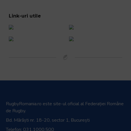
Link-uri utile
RugbyRomania.ro
este site-ul oficial al Federației Române
de Rugby.
Bd. Mărăști nr. 18-20, sector 1, București
Telefon:
031.1000.500