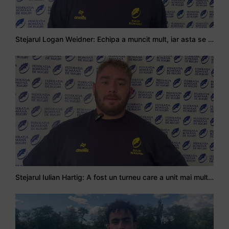
Stejarul Logan Weidner: Echipa a muncit mult, iar asta se va vedea în meciurile de la Nations Cup
Stejarul Iulian Hartig: A fost un turneu care a unit mai mult echipa