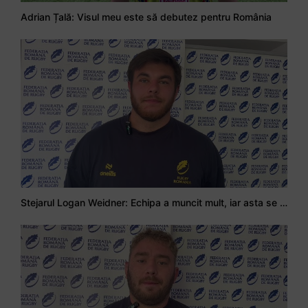
Adrian Țală: Visul meu este să debutez pentru România
Stejarul Logan Weidner: Echipa a muncit mult, iar asta se va vedea în meciurile de la Nations Cup