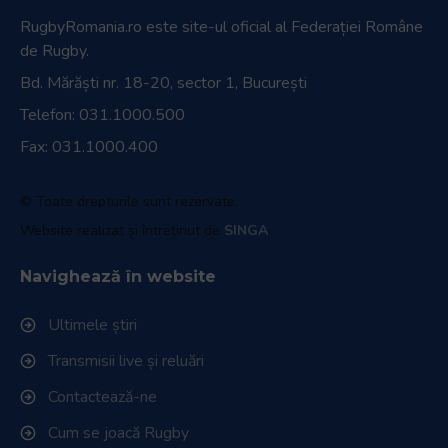
RugbyRomania.ro
este site-ul oficial al Federației Române
de Rugby.
Bd. Mărăști nr. 18-20, sector 1, București
Telefon:
031.1000.500
Fax: 031.1000.400
© Toate drepturile sunt rezervate.
Website realizat și întreținut de
SINGA
Navighează în website
Ultimele știri
Transmisii live și reluări
Contactează-ne
Cum se joacă Rugby