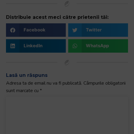
_x000D_
+
SuperLiga CEC Bank, etapa a IIa_x000D_
/".
Distribuie acest meci către prietenii tăi:
_x000D_
This
Timisoara-Baia Mare, ora 10.00, TVR 2_x000D_
shortcut
Facebook
Twitter
Stadionul Gheorghe Rascanu_x000D_
activates
Arbitri: Milita Bogdan – Nitulescu Alexandru, Stefan
the
LinkedIn
WhatsApp
Razvan
screen
reader
to
help
Lasă un răspuns
you
Adresa ta de email nu va fi publicată.
Câmpurile obligatorii
navigate
sunt marcate cu
*
and
interact
with
the
content.