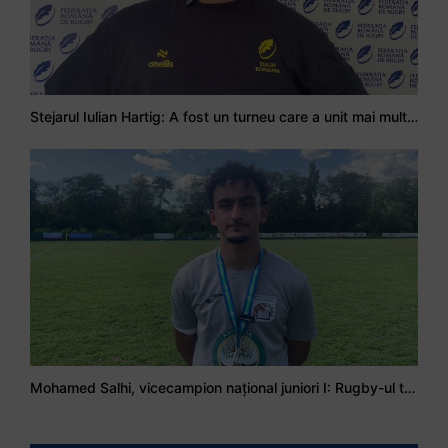
Stejarul Iulian Hartig: A fost un turneu care a unit mai mult echipa
Mohamed Salhi, vicecampion național juniori I: Rugby-ul te învață să accepți și înfrângerile