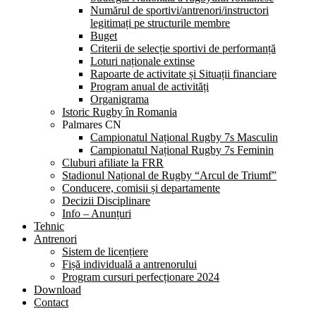
Numărul de sportivi/antrenori/instructori
legitimați pe structurile membre
Buget
Criterii de selecție sportivi de performanță
Loturi naționale extinse
Rapoarte de activitate și Situații financiare
Program anual de activități
Organigrama
Istoric Rugby în Romania
Palmares CN
Campionatul Național Rugby 7s Masculin
Campionatul Național Rugby 7s Feminin
Cluburi afiliate la FRR
Stadionul Național de Rugby “Arcul de Triumf”
Conducere, comisii și departamente
Decizii Disciplinare
Info – Anunțuri
Tehnic
Antrenori
Sistem de licențiere
Fișă individuală a antrenorului
Program cursuri perfecționare 2024
Download
Contact