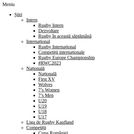
Meniu
Știri
Intern
Rugby Intern
Dezvoltare
Rugby în această săptămână
Internațional
Rugby Internațional
Competiții internaționale
Rugby Europe Championship
#RWC2023
Națională
Națională
First XV
Wolves
7’s Women
7’s Men
U20
U19
U18
U17
Liga de Rugby Kaufland
Competiții
Cupa României