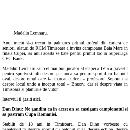
Madalin Lemnaru.
Anul trecut si-a trecut in palmares primul trofeul din cariera de
seniori, alaturi de RCM Timisoara a invins campioana Baia Mare in
finala Cupei, iar anul acesta se bate pentru primul loc in SuperLiga
CEC Bank.
Madalin Lemnaru sau cel mai bun jucator al etapei a IV-a a povestit
pentru sportvest.info despre pasiunea sa pentru sportul cu balonul
oval, despre omul care i-a marcat cariera – profesorul Soporan si
despre locul unde a inceput totul – Brasov, dar si despre viata in
Timisoara si planurile de viitor.
Interviul il gasiti
aici
.
Dan Dinu: Ne gandim ca in acest an sa castigam campionatul si
sa pastram Cupa Romaniei.
Stabilit de 18 ani in Timisoara, Dan Dinu vorbeste cu
banatsport.ro despre sportul cu balonul oval, despre echipa, despre