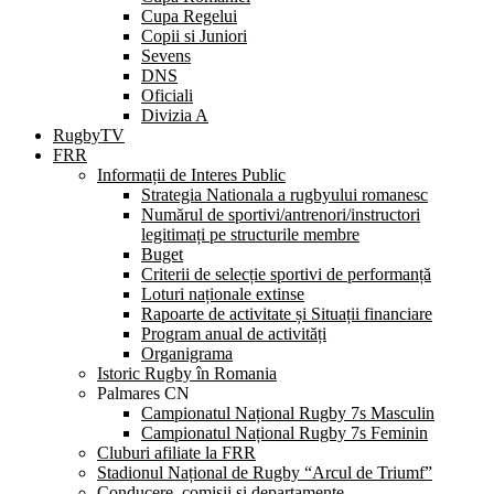
Cupa Regelui
Copii si Juniori
Sevens
DNS
Oficiali
Divizia A
RugbyTV
FRR
Informații de Interes Public
Strategia Nationala a rugbyului romanesc
Numărul de sportivi/antrenori/instructori
legitimați pe structurile membre
Buget
Criterii de selecție sportivi de performanță
Loturi naționale extinse
Rapoarte de activitate și Situații financiare
Program anual de activități
Organigrama
Istoric Rugby în Romania
Palmares CN
Campionatul Național Rugby 7s Masculin
Campionatul Național Rugby 7s Feminin
Cluburi afiliate la FRR
Stadionul Național de Rugby “Arcul de Triumf”
Conducere, comisii și departamente