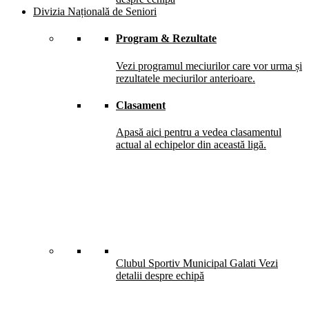
Divizia Națională de Seniori
Program & Rezultate
Vezi programul meciurilor care vor urma și
rezultatele meciurilor anterioare.
Clasament
Apasă aici pentru a vedea clasamentul
actual al echipelor din această ligă.
Clubul Sportiv Municipal Galati
Vezi
detalii despre echipă