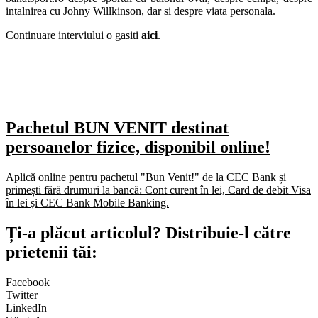
intalnirea cu Johny Willkinson, dar si despre viata personala.
Continuare interviului o gasiti
aici
.
Pachetul BUN VENIT destinat
persoanelor fizice, disponibil online!
Aplică online pentru pachetul "Bun Venit!" de la CEC Bank și
primești fără drumuri la bancă: Cont curent în lei, Card de debit Visa
în lei și CEC Bank Mobile Banking.​
Ți-a plăcut articolul? Distribuie-l către
prietenii tăi:
Facebook
Twitter
LinkedIn