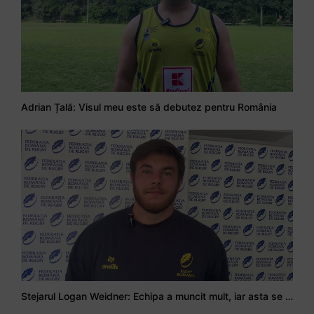
Adrian Țală: Visul meu este să debutez pentru România
Stejarul Logan Weidner: Echipa a muncit mult, iar asta se va vedea în meciurile de la Nations Cup