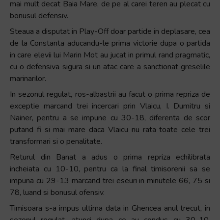
mai mult decat Baia Mare, de pe al carei teren au plecat cu
bonusul defensiv.
Steaua a disputat in Play-Off doar partide in deplasare, cea
de la Constanta aducandu-le prima victorie dupa o partida
in care elevii lui Marin Mot au jucat in primul rand pragmatic,
cu o defensiva sigura si un atac care a sanctionat greselile
marinarilor.
In sezonul regulat, ros-albastrii au facut o prima repriza de
exceptie marcand trei incercari prin Vlaicu, I. Dumitru si
Nainer, pentru a se impune cu 30-18, diferenta de scor
putand fi si mai mare daca Vlaicu nu rata toate cele trei
transformari si o penalitate.
Returul din Banat a adus o prima repriza echilibrata
incheiata cu 10-10, pentru ca la final timisorenii sa se
impuna cu 29-13 marcand trei eseuri in minutele 66, 75 si
78, luand si bonusul ofensiv.
Timisoara s-a impus ultima data in Ghencea anul trecut, in
sezonul regulat, atunci dupa ce au condus cu 30-10,