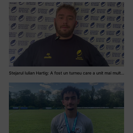
Stejarul Iulian Hartig: A fost un turneu care a unit mai mult echipa