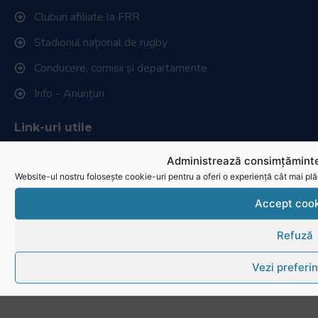
Cluburi afiliate la FRR
Stadionul național de rugby
Conducere, comisii și departamente
Info - Anunțuri
Link-uri utile
Administrează consimțăminte
Download
Website-ul nostru folosește cookie-uri pentru a oferi o experiență cât mai plă
Politica de utilizare cookies
Accept cook
Refuză
Vezi preferin