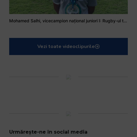
Mohamed Salhi, vicecampion național juniori I: Rugby-ul te învață să accepți și înfrângerile
Vezi toate videoclipurile
Urmărește-ne în social media