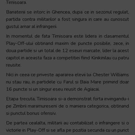
Timisoara.
Banatenii se intorc in Ghencea, dupa ce in sezonul regulat,
partida contra militarilor a fost singura in care au cunoscut
gustul amar al infrangerii.
In momentul de fata Timisoara este lidera in clasamentul
Play-Off-ului obtinand maxim de puncte posibile, zece, in
doua partide si un total de 12 eseuri marcate, lider la acest
capitol in aceasta faza a competitiei fiind Kinikinilau cu patru
reusite.
Nici in ceea ce priveste apararea elevii lui Chester Williams
nu stau rau, in partidele cu Farul si Baia Mare primind doar
16 puncte si un singur eseu reusit de Agiacai.
Etapa trecuta, Timisoara si-a demonstrat forta invingandu-i
pe Zimbrii maramureseni de o maniera categorica, obtinand
si punctul bonus ofensiv.
De partea cealalta, militarii au contabilizat o infrangere si o
victorie in Play-Off si se afla pe pozitia secunda cu un punct