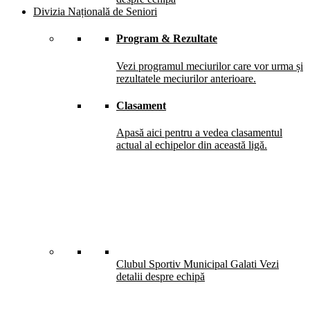
Divizia Națională de Seniori
Program & Rezultate
Vezi programul meciurilor care vor urma și
rezultatele meciurilor anterioare.
Clasament
Apasă aici pentru a vedea clasamentul
actual al echipelor din această ligă.
Clubul Sportiv Municipal Galati
Vezi
detalii despre echipă