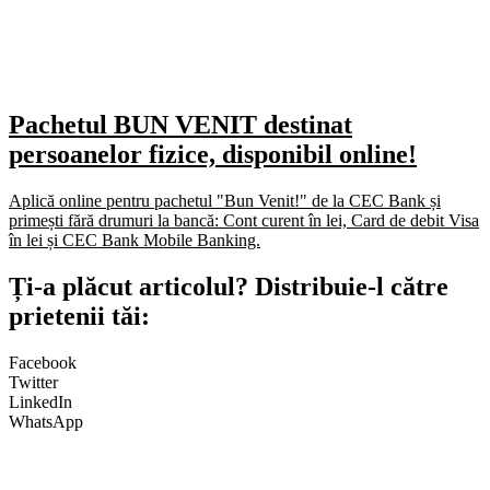
Pachetul BUN VENIT destinat
persoanelor fizice, disponibil online!
Aplică online pentru pachetul "Bun Venit!" de la CEC Bank și
primești fără drumuri la bancă: Cont curent în lei, Card de debit Visa
în lei și CEC Bank Mobile Banking.​
Ți-a plăcut articolul? Distribuie-l către
prietenii tăi:
Facebook
Twitter
LinkedIn
WhatsApp