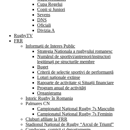
Cupa Regelui
Copii si Juniori
Sevens
DNS
Oficiali
Divizia A
RugbyTV
FRR
Informații de Interes Public
Strategia Nationala a rugbyului romanesc
Numărul de sportivi/antrenori/instructori
legitimați pe structurile membre
Buget
Criterii de selecție sportivi de performanță
Loturi naționale extinse
Rapoarte de activitate și Situații financiare
Program anual de activități
Organigrama
Istoric Rugby în Romania
Palmares CN
Campionatul Național Rugby 7s Masculin
Campionatul Național Rugby 7s Feminin
Cluburi afiliate la FRR
Stadionul Național de Rugby “Arcul de Triumf”
Conducere, comisii și departamente