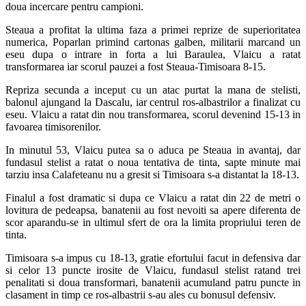
doua incercare pentru campioni.
Steaua a profitat la ultima faza a primei reprize de superioritatea
numerica, Poparlan primind cartonas galben, militarii marcand un
eseu dupa o intrare in forta a lui Baraulea, Vlaicu a ratat
transformarea iar scorul pauzei a fost Steaua-Timisoara 8-15.
Repriza secunda a inceput cu un atac purtat la mana de stelisti,
balonul ajungand la Dascalu, iar centrul ros-albastrilor a finalizat cu
eseu. Vlaicu a ratat din nou transformarea, scorul devenind 15-13 in
favoarea timisorenilor.
In minutul 53, Vlaicu putea sa o aduca pe Steaua in avantaj, dar
fundasul stelist a ratat o noua tentativa de tinta, sapte minute mai
tarziu insa Calafeteanu nu a gresit si Timisoara s-a distantat la 18-13.
Finalul a fost dramatic si dupa ce Vlaicu a ratat din 22 de metri o
lovitura de pedeapsa, banatenii au fost nevoiti sa apere diferenta de
scor aparandu-se in ultimul sfert de ora la limita propriului teren de
tinta.
Timisoara s-a impus cu 18-13, gratie efortului facut in defensiva dar
si celor 13 puncte irosite de Vlaicu, fundasul stelist ratand trei
penalitati si doua transformari, banatenii acumuland patru puncte in
clasament in timp ce ros-albastrii s-au ales cu bonusul defensiv.