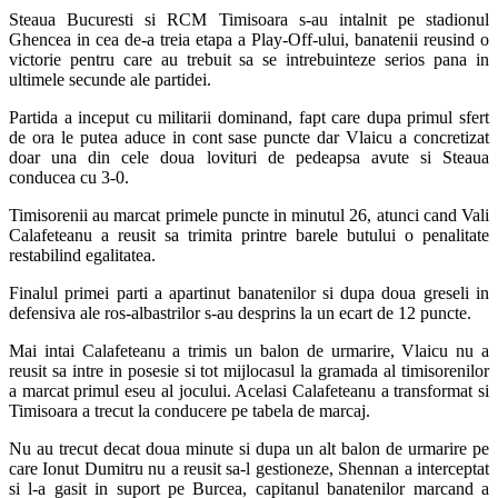
Steaua Bucuresti si RCM Timisoara s-au intalnit pe stadionul
Ghencea in cea de-a treia etapa a Play-Off-ului, banatenii reusind o
victorie pentru care au trebuit sa se intrebuinteze serios pana in
ultimele secunde ale partidei.
Partida a inceput cu militarii dominand, fapt care dupa primul sfert
de ora le putea aduce in cont sase puncte dar Vlaicu a concretizat
doar una din cele doua lovituri de pedeapsa avute si Steaua
conducea cu 3-0.
Timisorenii au marcat primele puncte in minutul 26, atunci cand Vali
Calafeteanu a reusit sa trimita printre barele butului o penalitate
restabilind egalitatea.
Finalul primei parti a apartinut banatenilor si dupa doua greseli in
defensiva ale ros-albastrilor s-au desprins la un ecart de 12 puncte.
Mai intai Calafeteanu a trimis un balon de urmarire, Vlaicu nu a
reusit sa intre in posesie si tot mijlocasul la gramada al timisorenilor
a marcat primul eseu al jocului. Acelasi Calafeteanu a transformat si
Timisoara a trecut la conducere pe tabela de marcaj.
Nu au trecut decat doua minute si dupa un alt balon de urmarire pe
care Ionut Dumitru nu a reusit sa-l gestioneze, Shennan a interceptat
si l-a gasit in suport pe Burcea, capitanul banatenilor marcand a