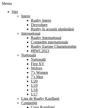
Meniu
Știri
Intern
Rugby Intern
Dezvoltare
Rugby în această săptămână
Internațional
Rugby Internațional
Competiții internaționale
Rugby Europe Championship
#RWC2023
Națională
Națională
First XV
Wolves
7’s Women
7’s Men
U20
U19
U18
U17
Liga de Rugby Kaufland
Competiții
Cupa României