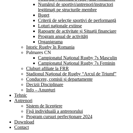
Numărul de sportivi/antrenori/instructori
legitimați pe structurile membre
Buget
Criterii de selecție sportivi de performanță
Loturi naționale extinse
Rapoarte de activitate și Situații financiare
Program anual de activități
Organigrama
Istoric Rugby în Romania
Palmares CN
Campionatul Național Rugby 7s Masculin
Campionatul Național Rugby 7s Feminin
Cluburi afiliate la FRR
Stadionul Național de Rugby “Arcul de Triumf”
Conducere, comisii și departamente
Decizii Disciplinare
Info – Anunțuri
Tehnic
Antrenori
Sistem de licențiere
Fișă individuală a antrenorului
Program cursuri perfecționare 2024
Download
Contact