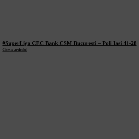
#SuperLiga CEC Bank CSM Bucuresti – Poli Iasi 41-28
Citește articolul