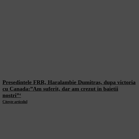
Presedintele FRR, Haralambie Dumitras, dupa victoria
cu Canada:”Am suferit, dar am crezut in baietii
nostri”‘
Citește articolul