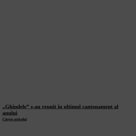
„Ghindele” s-au reunit in ultimul cantonament al
anului
Citește articolul