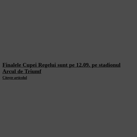
Finalele Cupei Regelui sunt pe 12.09. pe stadionul
Arcul de Triumf
Citește articolul