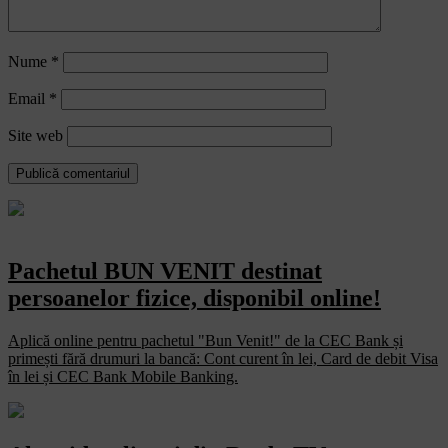
Nume
*
Email
*
Site web
Pachetul BUN VENIT destinat
persoanelor fizice, disponibil online!
Aplică online pentru pachetul "Bun Venit!" de la CEC Bank și
primești fără drumuri la bancă: Cont curent în lei, Card de debit Visa
în lei și CEC Bank Mobile Banking.