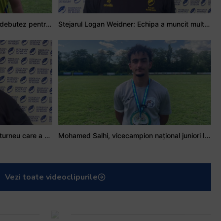
Adrian Țală: Visul meu este să debutez pentru România
Stejarul Logan Weidner: Echipa a muncit mult, iar asta se va vedea în meciurile de la Nations Cup
Stejarul Iulian Hartig: A fost un turneu care a unit mai mult echipa
Mohamed Salhi, vicecampion național juniori I: Rugby-ul te învață să accepți și înfrângerile
Vezi toate videoclipurile