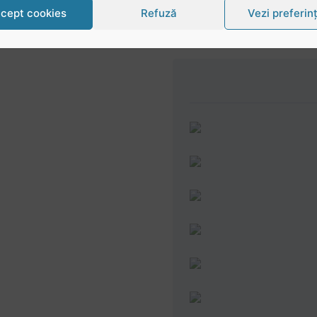
cept cookies
Refuză
Vezi preferin