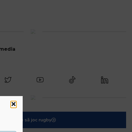
 media
Vreau să joc rugby