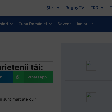
Știri
RugbyTV
FRR
T
niori
Cupa României
Sevens
Juniori
 Steaua
ei Romaniei
ietenii tăi:
In
WhatsApp
ii sunt marcate cu
*