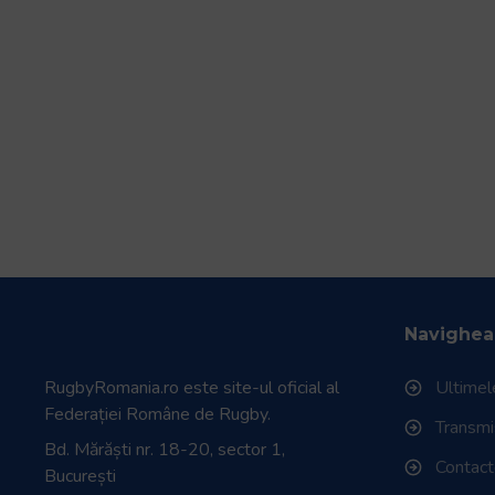
Navighea
RugbyRomania.ro
este site-ul oficial al
Ultimele
Federației Române de Rugby.
Transmisi
Bd. Mărăști nr. 18-20, sector 1,
Contac
București