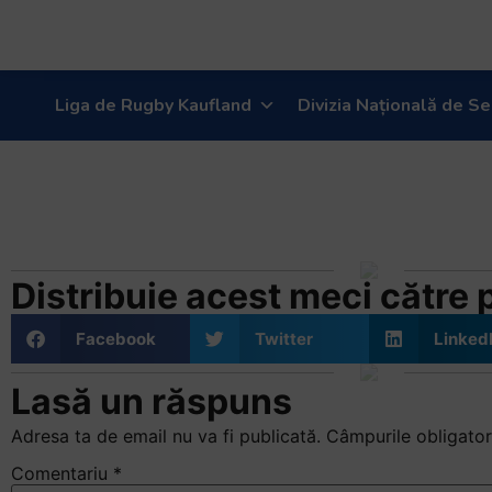
Welcome
to
All
in
Liga de Rugby Kaufland
Divizia Națională de Se
One
Accessibility
Timisoara Saracens –
screen
reader.
Bucuresti, finala Cup
To
start
the
Distribuie acest meci către pr
All
in
Facebook
Twitter
Linked
One
Accessibility
Lasă un răspuns
screen
reader,
Adresa ta de email nu va fi publicată.
Câmpurile obligator
press
Comentariu
*
"Ctrl