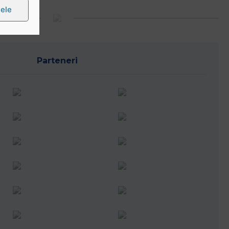
țele
Parteneri