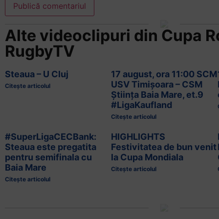
Alte videoclipuri din
Cupa R
RugbyTV
Steaua – U Cluj
17 august, ora 11:00 SCM
USV Timișoara – CSM
Citește articolul
Știința Baia Mare, et.9
#LigaKaufland
Citește articolul
#SuperLigaCECBank:
HIGHLIGHTS
Steaua este pregatita
Festivitatea de bun venit
pentru semifinala cu
la Cupa Mondiala
Baia Mare
Citește articolul
Citește articolul