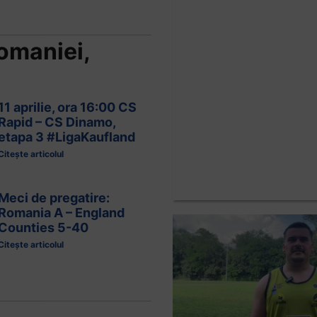
omaniei
,
11 aprilie, ora 16:00 CS
Rapid – CS Dinamo,
etapa 3 #LigaKaufland
Citește articolul
Meci de pregatire:
Romania A – England
Counties 5-40
Citește articolul