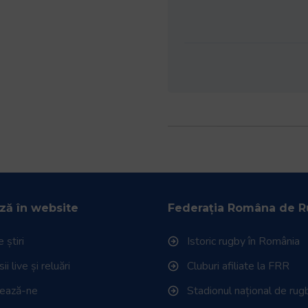
ză în website
Federația Româna de 
 știri
Istoric rugby în România
i live și reluări
Cluburi afiliate la FRR
tează-ne
Stadionul național de rug