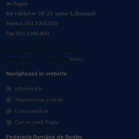
de Rugby.
Bd. Mărăști nr. 18-20, sector 1, București
Telefon:
031.1000.500
Fax: 031.1000.400
© Toate drepturile sunt rezervate.
Website realizat și întreținut de
SINGA
Navighează în website
Ultimele știri
Transmisii live și reluări
Contactează-ne
Cum se joacă Rugby
Federația Româna de Rugby