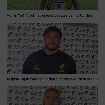
Adrian Țală: Visul meu este să debutez pentru România
Stejarul Logan Weidner: Echipa a muncit mult, iar asta se va vedea în meciurile de la Nations Cup