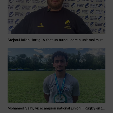
Stejarul Iulian Hartig: A fost un turneu care a unit mai mult echipa
Mohamed Salhi, vicecampion național juniori I: Rugby-ul te învață să accepți și înfrângerile