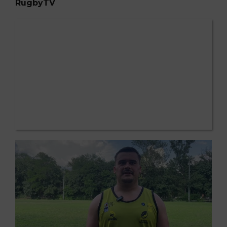
RugbyTV