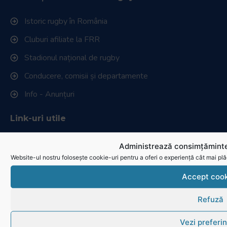
Istoric rugby în România
Cluburi afiliate la FRR
Stadionul național de rugby
Conducere, comisii și departamente
Info - Anunțuri
Link-uri utile
Download
Administrează consimțăminte
Website-ul nostru folosește cookie-uri pentru a oferi o experiență cât mai plă
Politica de utilizare cookies
Accept cook
Refuză
Vezi preferin