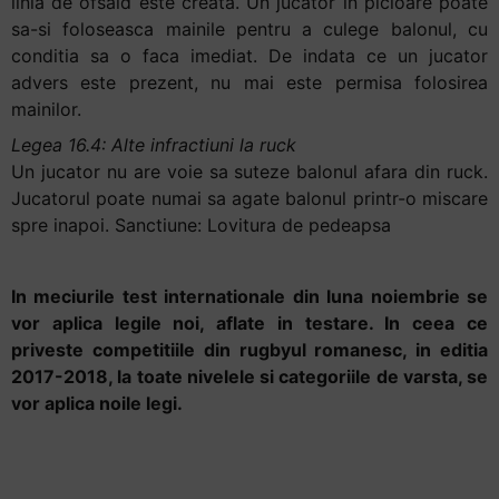
linia de ofsaid este creata. Un jucator in picioare poate
sa-si foloseasca mainile pentru a culege balonul, cu
conditia sa o faca imediat. De indata ce un jucator
advers este prezent, nu mai este permisa folosirea
mainilor.
Legea 16.4: Alte infractiuni la ruck
Un jucator nu are voie sa suteze balonul afara din ruck.
Jucatorul poate numai sa agate balonul printr-o miscare
spre inapoi. Sanctiune: Lovitura de pedeapsa
In meciurile test internationale din luna noiembrie se
vor aplica legile noi, aflate in testare. In ceea ce
priveste competitiile din rugbyul romanesc, in editia
2017-2018, la toate nivelele si categoriile de varsta, se
vor aplica noile legi.