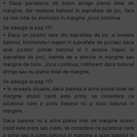
• Daca purtatorul de balon atinge planul liniei de
margine, dar readuce balonul in suprafata de joc, fara
ca mai intai sa aterizeze in margine ,jocul continua.
Se adauga la pag 117:
• Daca un jucator sare din suprafata de joc si loveste
balonul, trimitandu-l inapoi in suprafata de joc(sau daca
acel jucator prinde balonul si il arunca inapoi in
suprafata de joc), inainte de a ateriza in margine sau
margine de tinta , jocul continua, indiferent daca balonul
atinge sau nu planul liniei de margine.
Se adauga la pag 117:
• In aceasta situatie, daca balonul a atins planul liniei de
margine atunci cand este prins, se considera ca
jucatorul care a prins balonul nu a scos balonul in
margine.
Daca balonul nu a atins planul linei de margine atunci
cand este prins sau cules, se considera ca jucatorul care
a prins sau a cules balonul in margine a scos balonul in