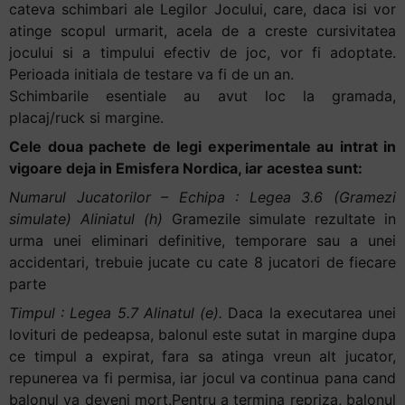
cateva schimbari ale Legilor Jocului, care, daca isi vor
+
atinge scopul urmarit, acela de a creste cursivitatea
/".
jocului si a timpului efectiv de joc, vor fi adoptate
.
This
Perioada initiala de testare va fi de un an.
shortcut
Schimbarile esentiale au avut loc la gramada,
activates
placaj/ruck si margine.
the
Cele doua pachete de legi experimentale au intrat in
screen
vigoare deja in Emisfera Nordica, iar acestea sunt:
reader
to
Numarul Jucatorilor – Echipa : Legea 3.6 (Gramezi
help
simulate) Aliniatul (h)
Gramezile simulate rezultate in
you
urma unei eliminari definitive, temporare sau a unei
navigate
accidentari, trebuie jucate cu cate 8 jucatori de fiecare
and
parte
interact
Timpul : Legea 5.7 Alinatul (e).
Daca la executarea unei
with
lovituri de pedeapsa, balonul este sutat in margine dupa
the
ce timpul a expirat, fara sa atinga vreun alt jucator,
content.
repunerea va fi permisa, iar jocul va continua pana cand
balonul va deveni mort.Pentru a termina repriza, balonul