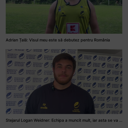
Adrian Țală: Visul meu este să debutez pentru România
Stejarul Logan Weidner: Echipa a muncit mult, iar asta se va vedea în meciurile de la Nations Cup