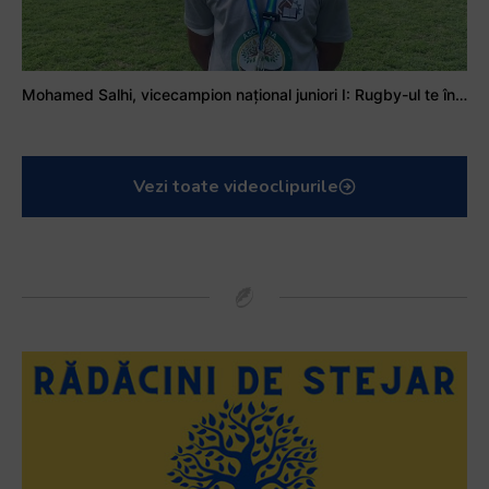
Mohamed Salhi, vicecampion național juniori I: Rugby-ul te învață să accepți și înfrângerile
Vezi toate videoclipurile