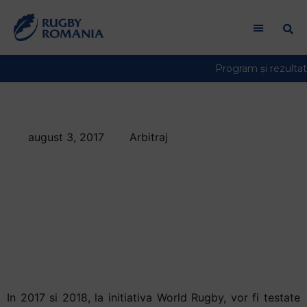
Welcome
to
All
in
One
Accessibility
screen
reader.
august 3, 2017
Arbitraj
To
Timp de doi ani,
start
the
World Rugby va
All
experimenta cateva
in
One
schimbari ale Legilor
Accessibility
screen
Jocului
reader,
press
In 2017 si 2018, la initiativa World Rugby, vor fi testate
"Ctrl