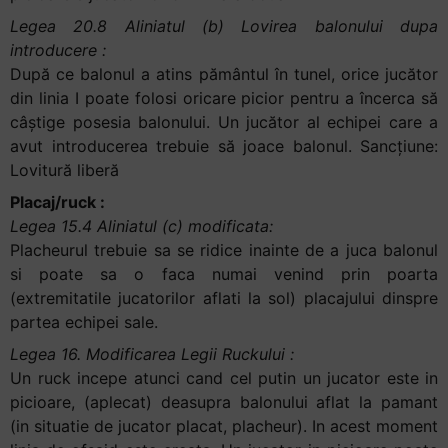
Legea 20.8 Aliniatul (b) Lovirea balonului dupa
introducere :
După ce balonul a atins pământul în tunel, orice jucător
din linia I poate folosi oricare picior pentru a încerca să
câştige posesia balonului. Un jucător al echipei care a
avut introducerea trebuie să joace balonul. Sancțiune:
Lovitură liberă
Placaj/ruck :
Legea 15.4 Aliniatul (c) modificata:
Placheurul trebuie sa se ridice inainte de a juca balonul
si poate sa o faca numai venind prin poarta
(extremitatile jucatorilor aflati la sol) placajului dinspre
partea echipei sale.
Legea 16. Modificarea Legii Ruckului :
Un ruck incepe atunci cand cel putin un jucator este in
picioare, (aplecat) deasupra balonului aflat la pamant
(in situatie de jucator placat, placheur). In acest moment