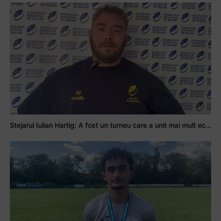
Stejarul Iulian Hartig: A fost un turneu care a unit mai mult echipa