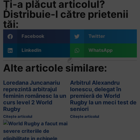
Ți-a plăcut articolul?
Distribuie-l către prietenii
tăi:
Facebook
Twitter
LinkedIn
WhatsApp
Alte articole similare:
Loredana Juncanariu
Arbitrul Alexandru
reprezintă arbitrajul
Ionescu, delegat în
feminin românesc la un
premieră de World
curs level 2 World
Rugby la un meci test de
Rugby
seniori
Citește articolul
Citește articolul