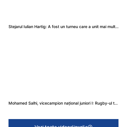
Stejarul Iulian Hartig: A fost un turneu care a unit mai mult echipa
Mohamed Salhi, vicecampion național juniori I: Rugby-ul te învață să accepți și înfrângerile