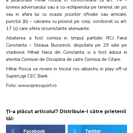
lovirea adversarului sau a co-echipierului pe terenul de joc
sau in afara lui cu ocazia jocurilor oficiale sau amicale,
punctul (b) – calcarea cu piciorul pe corp, coroborat cu art.
17 (c) care ofera circumstante atenuante.
Abaterea a fost comisa in timpul partidei RCJ Farul
Constanta – Steaua Bucuresti, disputata pe 29 iulie pe
stadionul Mihail Naca din Constanta, si a fost adusa in
atentia Comisiei de Disciplina de catre Comisia de Citare.
Mihai Rosca va reveni in tricoul ros-albastru in play-off-ul
SuperLigii CEC Bank.
Foto: www.rpressport.ro
Ți-a plăcut articolul? Distribuie-l către prietenii
tăi:
Facebook
Twitter