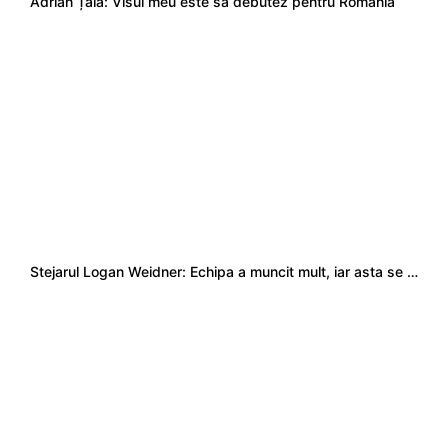
Adrian Țală: Visul meu este să debutez pentru România
Stejarul Logan Weidner: Echipa a muncit mult, iar asta se va vedea în meciurile de la Nations Cup