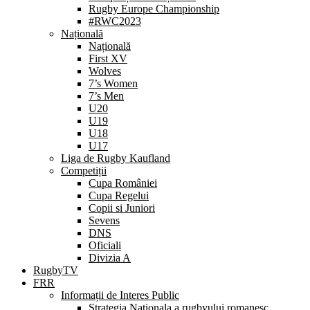
Rugby Europe Championship
#RWC2023
Națională
Națională
First XV
Wolves
7’s Women
7’s Men
U20
U19
U18
U17
Liga de Rugby Kaufland
Competiții
Cupa României
Cupa Regelui
Copii si Juniori
Sevens
DNS
Oficiali
Divizia A
RugbyTV
FRR
Informații de Interes Public
Strategia Nationala a rugbyului romanesc