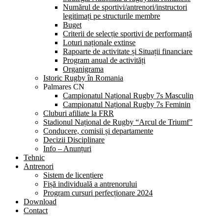
Numărul de sportivi/antrenori/instructori
legitimați pe structurile membre
Buget
Criterii de selecție sportivi de performanță
Loturi naționale extinse
Rapoarte de activitate și Situații financiare
Program anual de activități
Organigrama
Istoric Rugby în Romania
Palmares CN
Campionatul Național Rugby 7s Masculin
Campionatul Național Rugby 7s Feminin
Cluburi afiliate la FRR
Stadionul Național de Rugby “Arcul de Triumf”
Conducere, comisii și departamente
Decizii Disciplinare
Info – Anunțuri
Tehnic
Antrenori
Sistem de licențiere
Fișă individuală a antrenorului
Program cursuri perfecționare 2024
Download
Contact