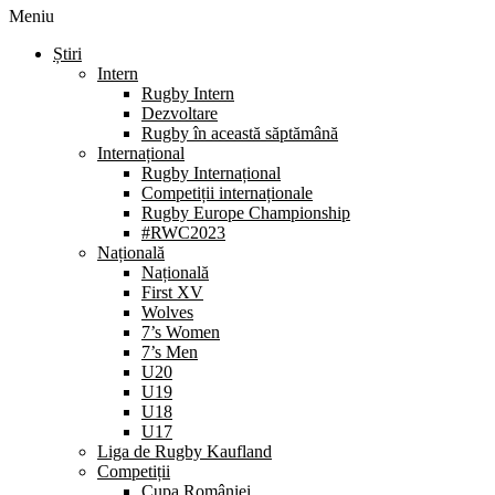
Meniu
Știri
Intern
Rugby Intern
Dezvoltare
Rugby în această săptămână
Internațional
Rugby Internațional
Competiții internaționale
Rugby Europe Championship
#RWC2023
Națională
Națională
First XV
Wolves
7’s Women
7’s Men
U20
U19
U18
U17
Liga de Rugby Kaufland
Competiții
Cupa României