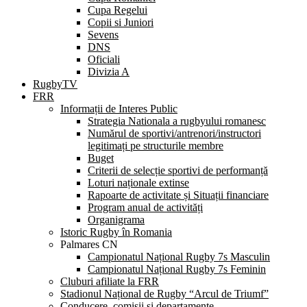
Cupa Regelui
Copii si Juniori
Sevens
DNS
Oficiali
Divizia A
RugbyTV
FRR
Informații de Interes Public
Strategia Nationala a rugbyului romanesc
Numărul de sportivi/antrenori/instructori
legitimați pe structurile membre
Buget
Criterii de selecție sportivi de performanță
Loturi naționale extinse
Rapoarte de activitate și Situații financiare
Program anual de activități
Organigrama
Istoric Rugby în Romania
Palmares CN
Campionatul Național Rugby 7s Masculin
Campionatul Național Rugby 7s Feminin
Cluburi afiliate la FRR
Stadionul Național de Rugby “Arcul de Triumf”
Conducere, comisii și departamente