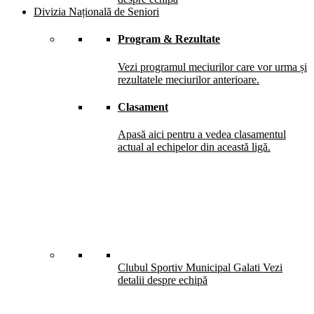
Divizia Națională de Seniori
Program & Rezultate
Vezi programul meciurilor care vor urma și
rezultatele meciurilor anterioare.
Clasament
Apasă aici pentru a vedea clasamentul
actual al echipelor din această ligă.
Clubul Sportiv Municipal Galati
Vezi
detalii despre echipă