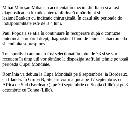
Mihai
Mureș
an
Mihai
s-
a
accidentat în meciul din Italia și a fost
diagnosticat cu
luxatie
antero-inferioară
umă
r
drept
și
l
eziune
B
ankart
cu
indicatie
chirurgicală
.
În cazul să
u
p
erioada
de
indisponibilitate
este de
3-4
luni
.
Paul
Popoaia
se
află
în
continuare
în
recuperare
după
o contuzie
puternică
la
umărul
drept
,
diagnosticul
fiind
de
b
ursita
subacromiala
si
tendinita
supraspino
s
.
Toți sportivii care nu au fost selecționați în lotul de 33 și se vor
recupera în timp util vor rămâne
la
dispoziția staffului tehnic pe toată
perioada Cupei Mondiale.
România va debuta la Cupa Mondială pe 9 septembrie, la Bordeaux,
cu Irlanda. În Grupa B, Stejarii
vor
mai
juca pe 17 septembrie, cu
Africa de Sud (Bordeaux), pe 30 septembrie cu Scoția (Lille) și pe 8
octombrie cu Tonga (Lille).