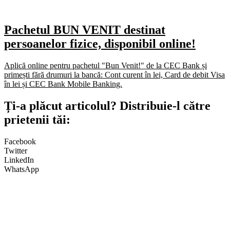
Pachetul BUN VENIT destinat
persoanelor fizice, disponibil online!
Aplică online pentru pachetul "Bun Venit!" de la CEC Bank și
primești fără drumuri la bancă: Cont curent în lei, Card de debit Visa
în lei și CEC Bank Mobile Banking.​
Ți-a plăcut articolul? Distribuie-l către
prietenii tăi:
Facebook
Twitter
LinkedIn
WhatsApp