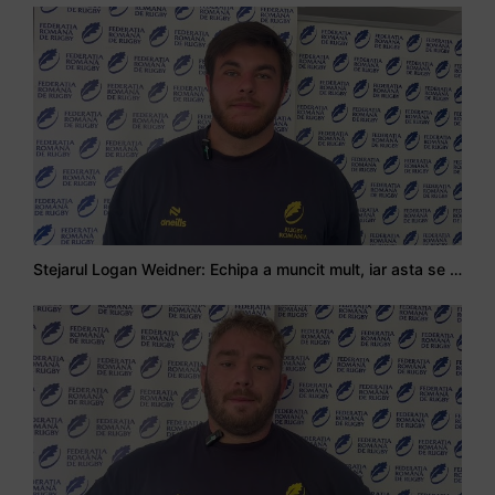
Stejarul Logan Weidner: Echipa a muncit mult, iar asta se va vedea în meciurile de la Nations Cup