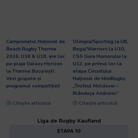
Campionatul Național de
Olimpia/Sporting la U8,
Beach Rugby Therme
Bega/Warriors la U10,
2026, U16 & U18, are loc
CSS Gura Humorului la
pe plaja Galaxy Horizon
U12, pe primul loc la
la Therme București.
etapa Circuitului
Vezi grupele și
Național de MiniRugby
programul competiției!
„Trofeul Moldovei –
Brândușa Andronic”
Citește articolul
Citește articolul
Liga de Rugby Kaufland
ETAPA 10