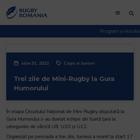
Welcome
to
All
in
One
Accessibility
screen
reader.
iulie 31, 2022
Copii si Juniori
To
start
Trei zile de Mini-Rugby la Gura
the
All
Humorului
in
One
Accessibility
În etapa Circuitului Național de Mini-Rugby disputată la
screen
Gura Humorului s-au duelat echipe din toată țara la
reader,
categoriile de vârstă U8, U10 și U12.
press
Organizat pe perioada a trei zile, turneul a reunit la start 17
"Ctrl