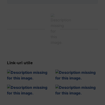
RugbyRomania.ro
este site-ul oficial al Federației Române
de Rugby.