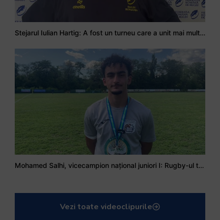
Stejarul Iulian Hartig: A fost un turneu care a unit mai mult echipa
Mohamed Salhi, vicecampion național juniori I: Rugby-ul te învață să accepți și înfrângerile
Vezi toate videoclipurile