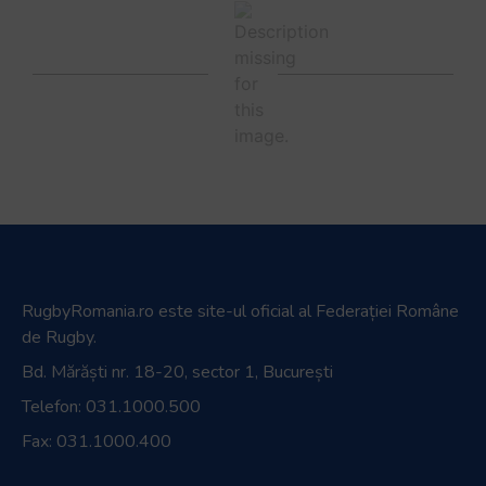
Bd. Mărăști nr. 18-20, sector 1, București
Telefon:
031.1000.500
Fax: 031.1000.400
© Toate drepturile sunt rezervate.
Website realizat și întreținut de
SINGA
Navighează în website
Ultimele știri
Transmisii live și reluări
Contactează-ne
Cum se joacă Rugby
Federația Româna de Rugby