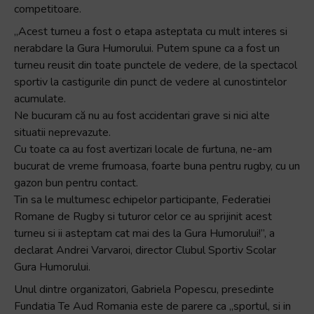
competitoare.
+
/".
„Acest turneu a fost o etapa asteptata cu mult interes si
This
nerabdare la Gura Humorului. Putem spune ca a fost un
shortcut
turneu reusit din toate punctele de vedere, de la spectacol
activates
sportiv la castigurile din punct de vedere al cunostintelor
the
acumulate.
screen
Ne bucuram că nu au fost accidentari grave si nici alte
reader
situatii neprevazute.
to
Cu toate ca au fost avertizari locale de furtuna, ne-am
help
bucurat de vreme frumoasa, foarte buna pentru rugby, cu un
you
gazon bun pentru contact.
navigate
Tin sa le multumesc echipelor participante, Federatiei
and
Romane de Rugby si tuturor celor ce au sprijinit acest
interact
turneu si ii asteptam cat mai des la Gura Humorului!”, a
with
declarat Andrei Varvaroi, director Clubul Sportiv Scolar
the
Gura Humorului.
content.
Unul dintre organizatori, Gabriela Popescu, presedinte
Fundatia Te Aud Romania este de parere ca „sportul, si in