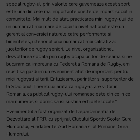
special rugby-ul, prin valorile care guverneaza acest sport,
este una din cele mai importante unelte de impact social in
comunitate. Mai mult de atat, practicarea mini rugby-ului de
un numar cat mai mare de copii la nivel national este un
garant al conversiei naturale catre performanta si
bineinteles, ulterior al unui numar cat mai calitativ al
jucatorilor de rugby seniori. La nivel organizational,
dezvoltarea sociala prin rugby ocupa un loc de seama si ne
bucuram ca, impreuna cu Federatia Romana de Rugby, am
reusit sa gazduim un eveniment atat de important pentru
micii rugbysti ai tarii. Entuziasmul parintilor si suporterilor de
la Stadionul Tineretului arata ca rugby-ul are viitor in
Romania, ca publicul rugby-ului romanesc este din ce in ce
mai numeros si dornic sa isi sustina echipele locale.”
Evenimentul a fost organizat de Departamentul de
Dezvoltare al FRR, cu sprijinul Clubului Sportiv Scolar Gura
Humorului, Fundatiei Te Aud Romania si al Primariei Gura
Humorului.