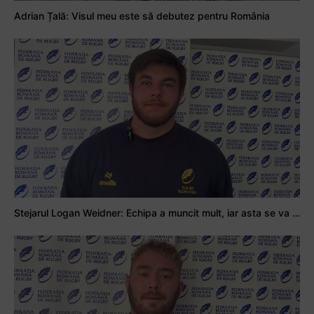
Adrian Țală: Visul meu este să debutez pentru România
Stejarul Logan Weidner: Echipa a muncit mult, iar asta se va vedea în meciurile de la Nations Cup