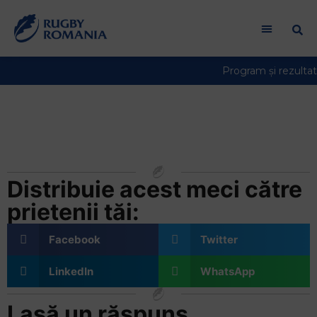
U Cluj – Steaua
(14.09.2014)
Distribuie acest meci către
prietenii tăi:
Facebook
Twitter
LinkedIn
WhatsApp
Lasă un răspuns