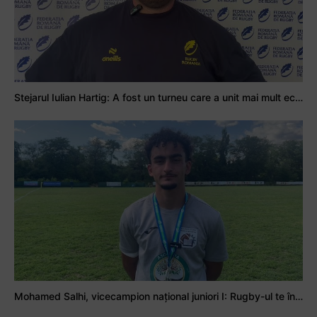
Stejarul Iulian Hartig: A fost un turneu care a unit mai mult echipa
Mohamed Salhi, vicecampion național juniori I: Rugby-ul te învață să accepți și înfrângerile