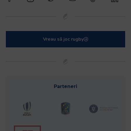
Vreau să joc rugby
Parteneri