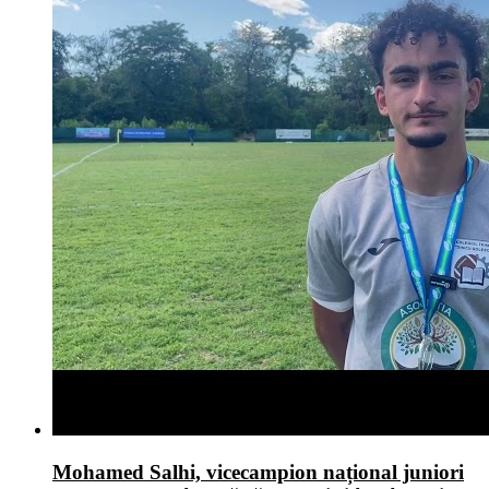
Mohamed Salhi, vicecampion național juniori