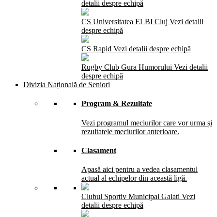
detalii despre echipă
CS Universitatea ELBI Cluj
Vezi detalii
despre echipă
CS Rapid
Vezi detalii despre echipă
Rugby Club Gura Humorului
Vezi detalii
despre echipă
Divizia Națională de Seniori
Program & Rezultate
Vezi programul meciurilor care vor urma și
rezultatele meciurilor anterioare.
Clasament
Apasă aici pentru a vedea clasamentul
actual al echipelor din această ligă.
Clubul Sportiv Municipal Galati
Vezi
detalii despre echipă