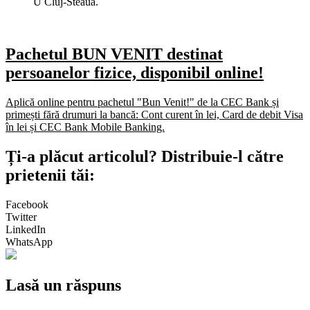
U Cluj-Steaua.
Pachetul BUN VENIT destinat
persoanelor fizice, disponibil online!
Aplică online pentru pachetul "Bun Venit!" de la CEC Bank și
primești fără drumuri la bancă: Cont curent în lei, Card de debit Visa
în lei și CEC Bank Mobile Banking.​
Ți-a plăcut articolul? Distribuie-l către
prietenii tăi:
Facebook
Twitter
LinkedIn
WhatsApp
Lasă un răspuns