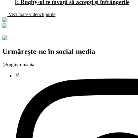
I: Rugby-ul te învață să accepți și înfrângerile
Vezi toate videoclipurile
Urmărește-ne în social media
@rugbyromania