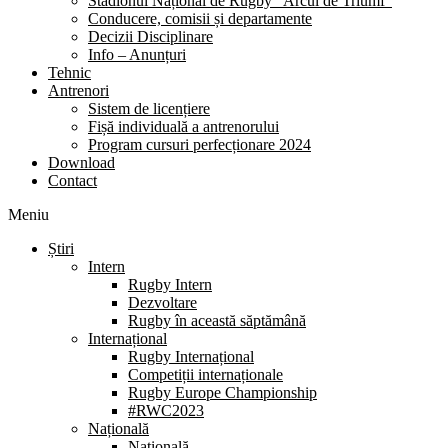
Stadionul Național de Rugby “Arcul de Triumf”
Conducere, comisii și departamente
Decizii Disciplinare
Info – Anunțuri
Tehnic
Antrenori
Sistem de licențiere
Fișă individuală a antrenorului
Program cursuri perfecționare 2024
Download
Contact
Meniu
Știri
Intern
Rugby Intern
Dezvoltare
Rugby în această săptămână
Internațional
Rugby Internațional
Competiții internaționale
Rugby Europe Championship
#RWC2023
Națională
Națională