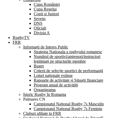
Cupa României
Cupa Regelui
Copii si Juniori
Sevens
DNS
Oficiali
Divizia A
RugbyTV
FRR
Informații de Interes Public
Strategia Nationala a rugbyului romanesc
Numărul de sportivi/antrenori/instructori
legitimați pe structurile membre
Buget
Criterii de selecție sportivi de performanță
Loturi naționale extinse
Rapoarte de activitate și Situații financiare
Program anual de activități
Organigrama
Istoric Rugby în Romania
Palmares CN
Campionatul Național Rugby 7s Masculin
Campionatul Național Rugby 7s Feminin
Cluburi afiliate la FRR