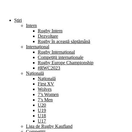
Știri
Intern
Rugby Intern
Dezvoltare
Rugby în această săptămână
Internațional
Rugby Internațional
Competiții internaționale
Rugby Europe Championship
#RWC2023
Națională
Națională
First XV
Wolves
7’s Women
7’s Men
U20
U19
U18
U17
Liga de Rugby Kaufland
Competiții