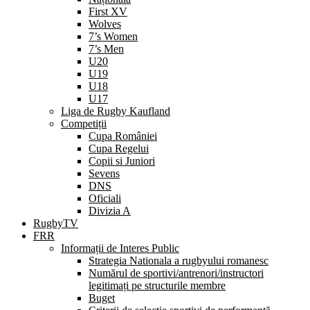
First XV
Wolves
7’s Women
7’s Men
U20
U19
U18
U17
Liga de Rugby Kaufland
Competiții
Cupa României
Cupa Regelui
Copii si Juniori
Sevens
DNS
Oficiali
Divizia A
RugbyTV
FRR
Informații de Interes Public
Strategia Nationala a rugbyului romanesc
Numărul de sportivi/antrenori/instructori
legitimați pe structurile membre
Buget