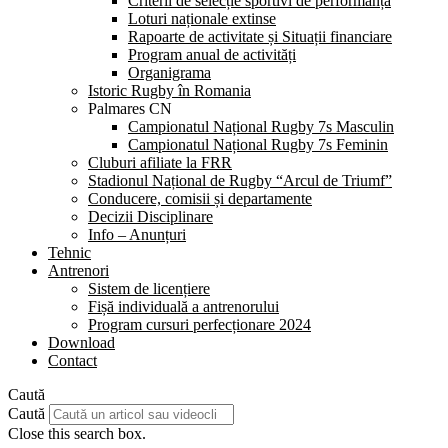
Criterii de selecție sportivi de performanță
Loturi naționale extinse
Rapoarte de activitate și Situații financiare
Program anual de activități
Organigrama
Istoric Rugby în Romania
Palmares CN
Campionatul Național Rugby 7s Masculin
Campionatul Național Rugby 7s Feminin
Cluburi afiliate la FRR
Stadionul Național de Rugby “Arcul de Triumf”
Conducere, comisii și departamente
Decizii Disciplinare
Info – Anunțuri
Tehnic
Antrenori
Sistem de licențiere
Fișă individuală a antrenorului
Program cursuri perfecționare 2024
Download
Contact
Caută
Caută
Close this search box.