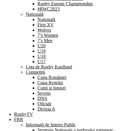
Rugby Europe Championship
#RWC2023
Națională
Națională
First XV
Wolves
7’s Women
7’s Men
U20
U19
U18
U17
Liga de Rugby Kaufland
Competiții
Cupa României
Cupa Regelui
Copii si Juniori
Sevens
DNS
Oficiali
Divizia A
RugbyTV
FRR
Informații de Interes Public
Strategia Nationala a rugbyului romanesc