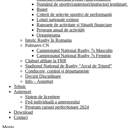
Numărul de sportivi/antrenori/instructori legitimați
Buget
Criterii de selecție sportivi de performanță
Loturi naționale extinse
Rapoarte de activitate și Situații financiare
Program anual de activități
Organigrama
Istoric Rugby în Romania
Palmares CN
Campionatul Național Rugby 7s Masculin
Campionatul Național Rugby 7s Feminin
Cluburi afiliate la FRR
Stadionul Național de Rugby “Arcul de Triumf”
Conducere, comisii și departamente
Decizii Disciplinare
Info – Anunțuri
Tehnic
Antrenori
Sistem de licențiere
Fișă individuală a antrenorului
Program cursuri perfecționare 2024
Download
Contact
Meniu