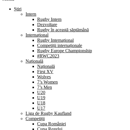
Știri
Intern
Rugby Intern
Dezvoltare
Rugby în această săptămână
Internațional
Rugby Internațional
Competiții internaționale
Rugby Europe Championship
#RWC2023
Națională
Națională
First XV
Wolves
7’s Women
7’s Men
U20
U19
U18
U17
Liga de Rugby Kaufland
Competiții
Cupa României
Cupa Regelui