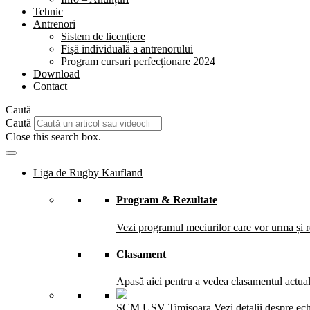
Tehnic
Antrenori
Sistem de licențiere
Fișă individuală a antrenorului
Program cursuri perfecționare 2024
Download
Contact
Caută
Caută
Close this search box.
Liga de Rugby Kaufland
Program & Rezultate
Vezi programul meciurilor care vor urma și re
Clasament
Apasă aici pentru a vedea clasamentul actual 
SCM USV Timisoara
Vezi detalii despre ec