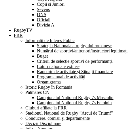
Copii si Juniori
Sevens
DNS
Oficiali
Divizia A
RugbyTV
FRR
Informații de Interes Public
Strategia Nationala a rugbyului romanesc
Numărul de sportivi/antrenori/instructori legitimați
Buget
Criterii de selecție sportivi de performanță
Loturi naționale extinse
Rapoarte de activitate și Situații financiare
Program anual de activități
Organigrama
Istoric Rugby în Romania
Palmares CN
Campionatul Național Rugby 7s Masculin
Campionatul Național Rugby 7s Feminin
Cluburi afiliate la FRR
Stadionul Național de Rugby “Arcul de Triumf”
Conducere, comisii și departamente
Decizii Disciplinare
Info – Anunțuri