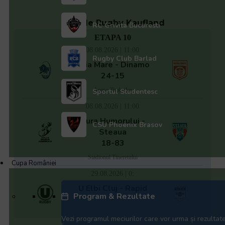
Liga de Rugby Kaufland
RC Grivita Bucuresti
ETAPA 10
08.08.2026 | 11:00
Rugby Club Barlad
Baia Mare - Dinamo
24-15
Arena Zimbrilor
Sportul Studentesc
08.08.2026 | 11:00
Gura Humorului -
CSU Phoenix Brasov
Steaua
18-83
Stadionul Tineretului
Cupa României
29.08.2026 | 0:
U Elbi Cluj - Rapid
Program & Rezultate
-
Vezi programul meciurilor care vor urma și rezultate