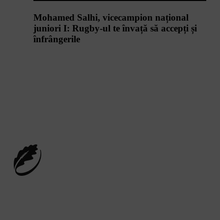
Mohamed Salhi, vicecampion național
juniori I: Rugby-ul te învață să accepți și
înfrângerile
Vezi toate videoclipurile