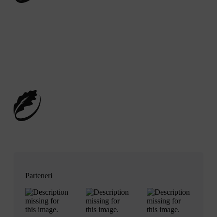
Vreau să joc rugby
Parteneri