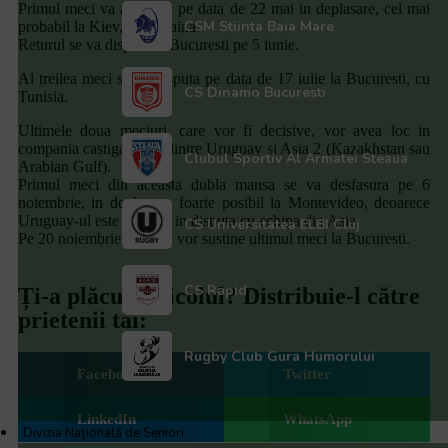
Primul meci va avea loc pe data de 22 mai in deplasare, cel mai
screen
CSM Stiinta Baia Mare
probabil la Kiev, cu Ucraina.
reader
Returul se va disputa la Bucuresti pe 5 iunie.
to
help
Al treilea meci se va disputa pe data de 17 iulie la Bucuresti, cu
you
CS Dinamo Bucuresti
Tunisia.
navigate
and
Ultimele doua meciuri, care vor fi decisive, vor avea loc in
interact
compania castigatoarei dintre Uruguay si Asia 2 (Kazakhstan sau
Clubul Sportiv Al Armatei Steaua
with
Arabian Gulf).
the
Primul meci din aceasta dubla mansa se va desfasura pe 6
content.
noiembrie, in deplasare, foarte posibil la Montevideo, deoarece
Uruguay-ul este favorita in disputa cu echipa din Asia.
CS Universitatea ELBI Cluj
Pe 20 noiembrie, Stejarii vor sustine ultimul meci la Bucuresti.
CS Rapid
Ți-a plăcut articolul? Distribuie-l către
prietenii tăi:
Rugby Club Gura Humorului
Facebook
Twitter
LinkedIn
WhatsApp
Divizia Națională de Seniori