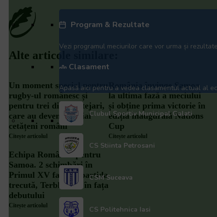
Program & Rezultate
Vezi programul meciurilor care vor urma și rezultate
Alte articole similare:
Clasament
Un moment special pentru
România învinge Samoa
Apasă aici pentru a vedea clasamentul actual al ech
rugby-ul românesc și
la ultima fază a meciului
pentru trei dintre Stejari,
și obține prima victorie în
Clubul Sportiv Municipal Galati
care au devenit oficial
ediția inaugurală Nations
cetățeni români
Cup
Citește articolul
Citește articolul
CS Stiinta Petrosani
Echipa României pentru
Samoa. 2 schimbări în
Primul XV față de partida
CSM Suceava
trecută, Terblanche în fața
debutului
Citește articolul
CS Politehnica Iasi