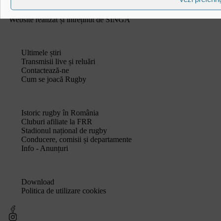
© Toate drepturile sunt rezervate.
Website realizat și întreținut de
SINGA
Navighează în website
Ultimele știri
Transmisii live și reluări
Contactează-ne
Cum se joacă Rugby
Federația Româna de Rugby
Istoric rugby în România
Cluburi afiliate la FRR
Stadionul național de rugby
Conducere, comisii și departamente
Info - Anunțuri
Link-uri utile
Download
Politica de utilizare cookies