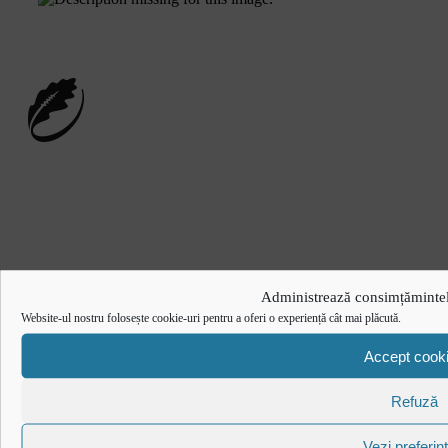
RugbyRomania.ro
este site-ul oficial al Federației Române de
Rugby.
Administrează consimțămintel
Website-ul nostru folosește cookie-uri pentru a oferi o experiență cât mai plăcută.
Bd. Mărăști nr. 18-20, sector 1, București
Accept cook
Telefon:
031.1000.500
Fax: 031.1000.400
Refuză
Vezi preferin