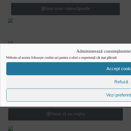
Vezi toate videoclipurile
Administrează consimțămintel
Website-ul nostru folosește cookie-uri pentru a oferi o experiență cât mai plăcută.
Urmărește-ne în social media
Accept cook
@rugbyromania
Refuză
Vezi preferin
Vreau să joc rugby