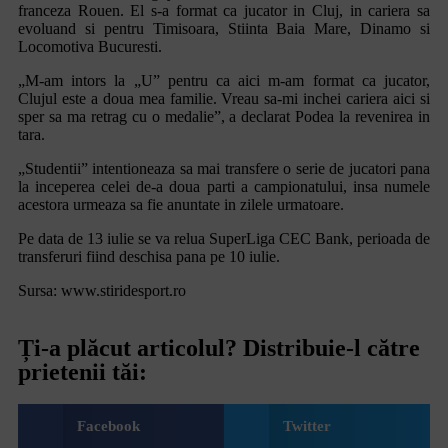
franceza Rouen. El s-a format ca jucator in Cluj, in cariera sa
evoluand si pentru Timisoara, Stiinta Baia Mare, Dinamo si
Locomotiva Bucuresti.
„M-am intors la „U” pentru ca aici m-am format ca jucator,
Clujul este a doua mea familie. Vreau sa-mi inchei cariera aici si
sper sa ma retrag cu o medalie”, a declarat Podea la revenirea in
tara.
„Studentii” intentioneaza sa mai transfere o serie de jucatori pana
la inceperea celei de-a doua parti a campionatului, insa numele
acestora urmeaza sa fie anuntate in zilele urmatoare.
Pe data de 13 iulie se va relua SuperLiga CEC Bank, perioada de
transferuri fiind deschisa pana pe 10 iulie.
Sursa: www.stiridesport.ro
Ți-a plăcut articolul? Distribuie-l către
prietenii tăi:
Facebook
Twitter