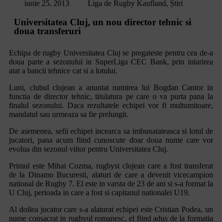
iunie 25, 2013
Liga de Rugby Kaufland
,
Știri
Universitatea Cluj, un nou director tehnic si
doua transferuri
Echipa de rugby Universitatea Cluj se pregateste pentru cea de-a
doua parte a sezonului in SuperLiga CEC Bank, prin intarirea
atat a bancii tehnice cat si a lotului.
Luni, clubul clujean a anuntat numirea lui Bogdan Cantor in
functia de director tehnic, titulatura pe care o va purta pana la
finalul sezonului. Daca rezultatele echipei vor fi multumitoare,
mandatul sau urmeaza sa fie prelungit.
De asemenea, sefii echipei incearca sa imbunatateasca si lotul de
jucatori, pana acum fiind cunoscute doar doua nume care vor
evolua din sezonul viitor pentru Universitatea Cluj.
Primul este Mihai Cozma, rugbyst clujean care a fost transferat
de la Dinamo Bucuresti, alaturi de care a devenit vicecampion
national de Rugby 7. El este in varsta de 23 de ani si s-a format la
U Cluj, perioada in care a fost si capitanul nationalei U19.
Al doilea jucator care s-a alaturat echipei este Cristian Podea, un
nume consacrat in rugbyul romanesc, el fiind adus de la formatia