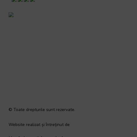
RugbyRomania.ro
este site-ul oficial al Federației
Române de Rugby.
Bd. Mărăști nr. 18-20, sector 1, București
Telefon:
031.1000.500
Fax: 031.1000.400
© Toate drepturile sunt rezervate.
Website realizat și întreținut de
SINGA