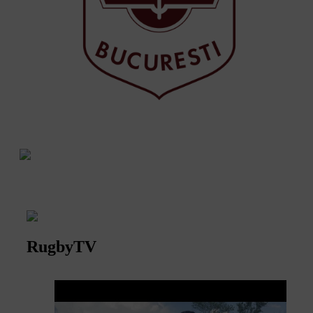
RugbyTV