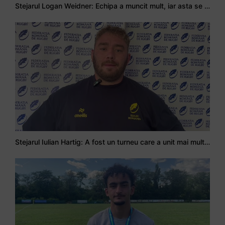
Stejarul Logan Weidner: Echipa a muncit mult, iar asta se va vedea în meciurile de la Nations Cup
Stejarul Iulian Hartig: A fost un turneu care a unit mai mult echipa