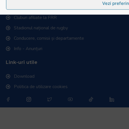
Vezi preferin
Istoric rugby în România
Cluburi afiliate la FRR
Stadionul național de rugby
Conducere, comisii și departamente
Info - Anunțuri
Link-uri utile
Download
Politica de utilizare cookies