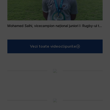
Mohamed Salhi, vicecampion național juniori I: Rugby-ul te învață să accepți și înfrângerile
Vezi toate videoclipurile