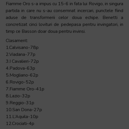
Fiamme Oro s-a impus cu 15-6 in fata lui Rovigo, in singura
partida in care nu s-au consemnat incercari, punctele fiind
aduse de transformerii celor doua echipe. Benetti a
concretizat cinci lovituri de pedepasa pentru invingatori, in
timp ce Basson doar doua pentru invinsi.
Clasament:
1.Calvisano-78p
2.Viadana-77p
3.I Cavalieri-72p
4.Padova-63p
5.Mogliano-62p
6.Rovigo-52p
7.Fiamme Oro-41p
8.Lazio-32p
9.Reggio-31p
10.San Dona-27p
11.L’Aquila-10p
12.Crociati-4p