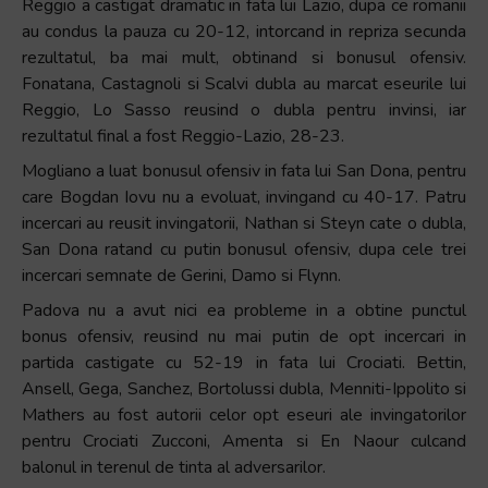
Reggio a castigat dramatic in fata lui Lazio, dupa ce romanii
au condus la pauza cu 20-12, intorcand in repriza secunda
rezultatul, ba mai mult, obtinand si bonusul ofensiv.
Fonatana, Castagnoli si Scalvi dubla au marcat eseurile lui
Reggio, Lo Sasso reusind o dubla pentru invinsi, iar
rezultatul final a fost Reggio-Lazio, 28-23.
Mogliano a luat bonusul ofensiv in fata lui San Dona, pentru
care Bogdan Iovu nu a evoluat, invingand cu 40-17. Patru
incercari au reusit invingatorii, Nathan si Steyn cate o dubla,
San Dona ratand cu putin bonusul ofensiv, dupa cele trei
incercari semnate de Gerini, Damo si Flynn.
Padova nu a avut nici ea probleme in a obtine punctul
bonus ofensiv, reusind nu mai putin de opt incercari in
partida castigate cu 52-19 in fata lui Crociati. Bettin,
Ansell, Gega, Sanchez, Bortolussi dubla, Menniti-Ippolito si
Mathers au fost autorii celor opt eseuri ale invingatorilor
pentru Crociati Zucconi, Amenta si En Naour culcand
balonul in terenul de tinta al adversarilor.