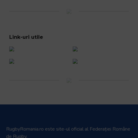
Link-uri utile
RugbyRomania.ro
este site-ul oficial al Federației Române
de Rugby.