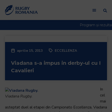
Welcome
to
All
in
One
Accessibility
screen
reader.
aprilie 15, 2013
ECCELLENZA
To
start
Viadana s-a impus in derby-ul cu I
the
All
Cavalieri
in
One
Accessibility
In
screen
cel
Viadana Rugby.
reader,
mai
press
asteptat duel al etapei din Campionato Eccellenza, Viadana
"Ctrl