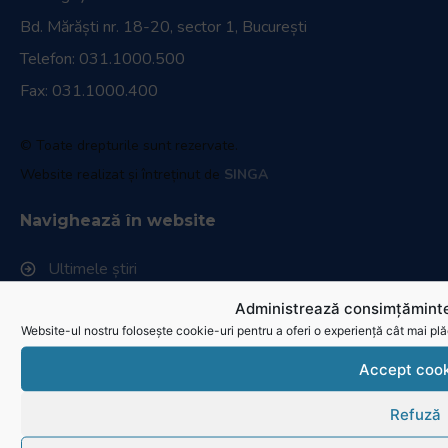
Bd. Mărăști nr. 18-20, sector 1, București
Telefon:
031.1000.500
Fax: 031.1000.400
© Toate drepturile sunt rezervate.
Website realizat și întreținut de
SINGA
Navighează în website
Ultimele știri
Transmisii live și reluări
Administrează consimțăminte
Website-ul nostru folosește cookie-uri pentru a oferi o experiență cât mai plă
Contactează-ne
Accept cook
Cum se joacă Rugby
Refuză
Federația Româna de Rugby