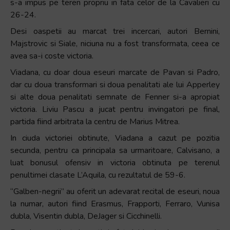
s-a impus pe teren propriu in fata celor de la Cavalieri cu
+
26-24.
/".
Desi oaspetii au marcat trei incercari, autori Bernini,
This
Majstrovic si Siale, niciuna nu a fost transformata, ceea ce
shortcut
avea sa-i coste victoria.
activates
the
Viadana, cu doar doua eseuri marcate de Pavan si Padro,
screen
dar cu doua transformari si doua penalitati ale lui Apperley
reader
si alte doua penalitati semnate de Fenner si-a apropiat
to
victoria. Liviu Pascu a jucat pentru invingatori pe final,
help
partida fiind arbitrata la centru de Marius Mitrea.
you
In ciuda victoriei obtinute, Viadana a cazut pe pozitia
navigate
secunda, pentru ca principala sa urmaritoare, Calvisano, a
and
luat bonusul ofensiv in victoria obtinuta pe terenul
interact
penultimei clasate L’Aquila, cu rezultatul de 59-6.
with
“Galben-negrii” au oferit un adevarat recital de eseuri, noua
the
la numar, autori fiind Erasmus, Frapporti, Ferraro, Vunisa
content.
dubla, Visentin dubla, DeJager si Cicchinelli.