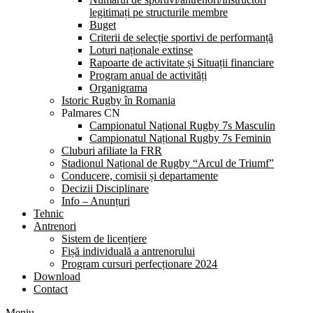
legitimați pe structurile membre
Buget
Criterii de selecție sportivi de performanță
Loturi naționale extinse
Rapoarte de activitate și Situații financiare
Program anual de activități
Organigrama
Istoric Rugby în Romania
Palmares CN
Campionatul Național Rugby 7s Masculin
Campionatul Național Rugby 7s Feminin
Cluburi afiliate la FRR
Stadionul Național de Rugby “Arcul de Triumf”
Conducere, comisii și departamente
Decizii Disciplinare
Info – Anunțuri
Tehnic
Antrenori
Sistem de licențiere
Fișă individuală a antrenorului
Program cursuri perfecționare 2024
Download
Contact
Meniu