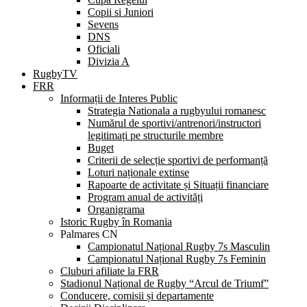
Copii si Juniori
Sevens
DNS
Oficiali
Divizia A
RugbyTV
FRR
Informații de Interes Public
Strategia Nationala a rugbyului romanesc
Numărul de sportivi/antrenori/instructori
legitimați pe structurile membre
Buget
Criterii de selecție sportivi de performanță
Loturi naționale extinse
Rapoarte de activitate și Situații financiare
Program anual de activități
Organigrama
Istoric Rugby în Romania
Palmares CN
Campionatul Național Rugby 7s Masculin
Campionatul Național Rugby 7s Feminin
Cluburi afiliate la FRR
Stadionul Național de Rugby “Arcul de Triumf”
Conducere, comisii și departamente