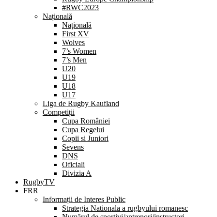
#RWC2023
Națională
Națională
First XV
Wolves
7’s Women
7’s Men
U20
U19
U18
U17
Liga de Rugby Kaufland
Competiții
Cupa României
Cupa Regelui
Copii si Juniori
Sevens
DNS
Oficiali
Divizia A
RugbyTV
FRR
Informații de Interes Public
Strategia Nationala a rugbyului romanesc
Numărul de sportivi/antrenori/instructori