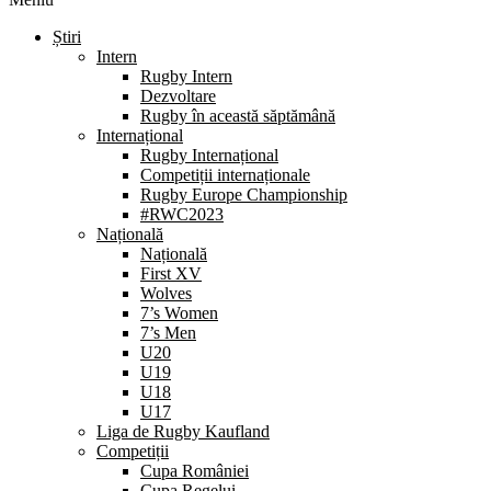
Știri
Intern
Rugby Intern
Dezvoltare
Rugby în această săptămână
Internațional
Rugby Internațional
Competiții internaționale
Rugby Europe Championship
#RWC2023
Națională
Națională
First XV
Wolves
7’s Women
7’s Men
U20
U19
U18
U17
Liga de Rugby Kaufland
Competiții
Cupa României
Cupa Regelui