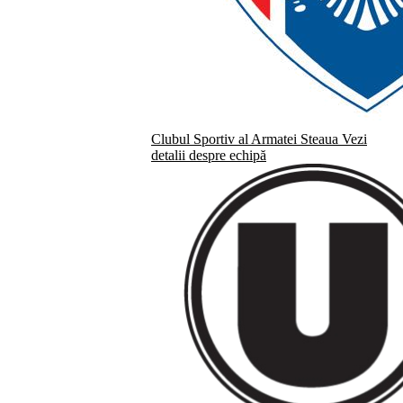
Clubul Sportiv al Armatei Steaua
Vezi
detalii despre echipă