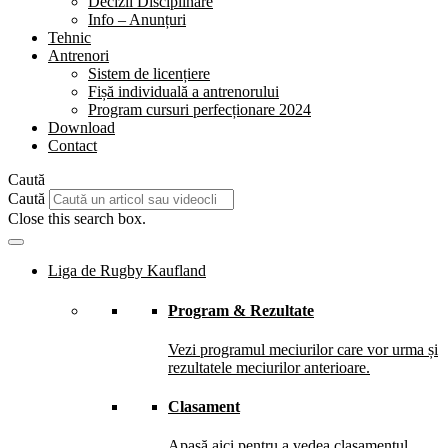
Decizii Disciplinare
Info – Anunțuri
Tehnic
Antrenori
Sistem de licențiere
Fișă individuală a antrenorului
Program cursuri perfecționare 2024
Download
Contact
Caută
Caută
Close this search box.
Liga de Rugby Kaufland
Program & Rezultate
Vezi programul meciurilor care vor urma și
rezultatele meciurilor anterioare.
Clasament
Apasă aici pentru a vedea clasamentul