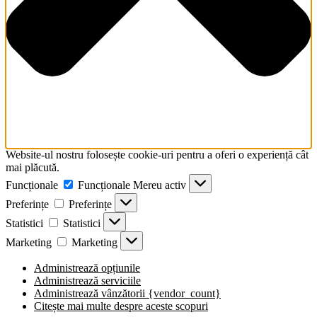
screen
reader
to
help
you
navigate
and
interact
with
the
content.
Website-ul nostru folosește cookie-uri pentru a oferi o experiență cât
mai plăcută.
Funcționale
Funcționale
Mereu activ
Preferințe
Preferințe
Statistici
Statistici
Marketing
Marketing
Administrează opțiunile
Administrează serviciile
Administrează vânzătorii {vendor_count}
Citește mai multe despre aceste scopuri