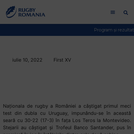
Welcome
to
All
in
One
Accessibility
screen
reader.
iulie 10, 2022
First XV
To
Victorie pentru
start
the
România la
All
Montevideo
in
One
Accessibility
Naționala de rugby a României a câștigat primul meci
screen
test din dubla cu Uruguay, impunându-se în această
reader,
seară cu 30-22 (17-3) în fața Los Teros la Montevideo.
press
Stejarii au câștigat și Trofeul Banco Santander, pus în
"Ctrl