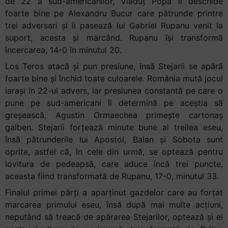
de 22 a sud-americanilor, Vlăduț Popa îl deschide
foarte bine pe Alexandru Bucur care pătrunde printre
trei adversari și îi pasează lui Gabriel Rupanu venit la
suport, acesta și marcând. Rupanu își transformă
încercarea, 14-0 în minutul 20.
Los Teros atacă și pun presiune, însă Stejarii se apără
foarte bine și închid toate culoarele. România mută jocul
iarași în 22-ul advers, iar presiunea constantă pe care o
pune pe sud-americani îi determină pe aceștia să
greșească, Agustin Ormaechea primește cartonaș
galben. Stejarii forțează minute bune al treilea eseu,
însă pătrunderile lui Apostol, Balan și Sobota sunt
oprite, astfel că, în cele din urmă, se optează pentru
lovitura de pedeapsă, care aduce încă trei puncte,
aceasta fiind transformată de Rupanu, 17-0, minutul 33.
Finalul primei părți a aparținut gazdelor care au forțat
marcarea primului eseu, însă după mai multe acțiuni,
neputând să treacă de apărarea Stejarilor, optează și ei