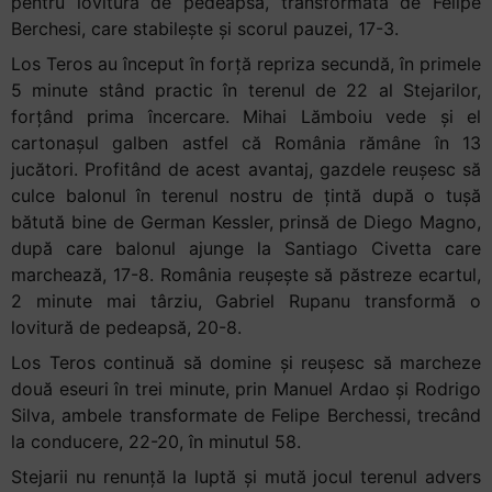
pentru lovitura de pedeapsă, transformată de Felipe
Berchesi, care stabilește și scorul pauzei, 17-3.
Los Teros au început în forță repriza secundă, în primele
5 minute stând practic în terenul de 22 al Stejarilor,
forțând prima încercare. Mihai Lămboiu vede și el
cartonașul galben astfel că România rămâne în 13
jucători. Profitând de acest avantaj, gazdele reușesc să
culce balonul în terenul nostru de țintă după o tușă
bătută bine de German Kessler, prinsă de Diego Magno,
după care balonul ajunge la Santiago Civetta care
marchează, 17-8. România reușește să păstreze ecartul,
2 minute mai târziu, Gabriel Rupanu transformă o
lovitură de pedeapsă, 20-8.
Los Teros continuă să domine și reușesc să marcheze
două eseuri în trei minute, prin Manuel Ardao și Rodrigo
Silva, ambele transformate de Felipe Berchessi, trecând
la conducere, 22-20, în minutul 58.
Stejarii nu renunță la luptă și mută jocul terenul advers