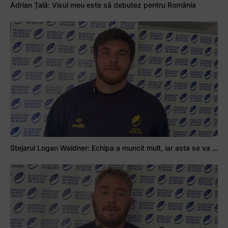
Adrian Țală: Visul meu este să debutez pentru România
Stejarul Logan Weidner: Echipa a muncit mult, iar asta se va vedea în meciurile de la Nations Cup