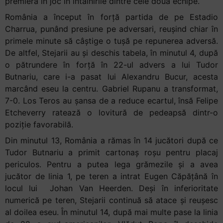
premieră în joc în întâlnirile dintre cele două echipe.
+
România a început în forță partida de pe Estadio
/".
Charrua, punând presiune pe adversari, reușind chiar în
This
primele minute să câștige o tușă pe repunerea adversă.
shortcut
De altfel, Stejarii au și deschis tabela, în minutul 4, după
activates
o pătrundere în forță în 22-ul advers a lui Tudor
the
Butnariu, care i-a pasat lui Alexandru Bucur, acesta
screen
marcând eseu la centru. Gabriel Rupanu a transformat,
reader
7-0. Los Teros au șansa de a reduce ecartul, însă Felipe
to
Etcheverry ratează o lovitură de pedeapsă dintr-o
help
poziție favorabilă.
you
Din minutul 13, România a rămas în 14 jucători după ce
navigate
Tudor Butnariu a primit cartonaș roșu pentru placaj
and
periculos. Pentru a putea lega grămezile și a avea
interact
jucător de linia 1, pe teren a intrat Eugen Căpățână în
with
locul lui Johan Van Heerden. Deși în inferioritate
the
numerică pe teren, Stejarii continuă să atace și reușesc
content.
al doilea eseu. În minutul 14, după mai multe pase la linia