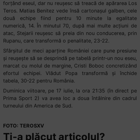
forțând eseul, dar nu reușesc să treacă de apărarea Los
Teros. Matias Benitez vede însă cartonașul galben, cele
două echipe fiind pentru 10 minute la egalitate
numerică, 14. În minutul 70, după mai multe acțiuni de
atac, Stejarii reușesc să preia din nou conducerea, prin
Rupanu, care transformă o penalitate, 23-22.
Sfârșitul de meci aparține României care pune presiune
și reușește să se desprindă pe tabelă printr-un nou eseu,
marcat cu molul de margine, Cristi Boboc concretizând
efortul echipei. Vlădut Popa transformă și închide
tabela, 30-22 pentru România.
Duminica viitoare, pe 17 iulie, la ora 21:35 (în direct pe
Prima Sport 2) va avea loc a doua întâlnire din cadrul
turneului din America de Sud.
FOTO: TEROSXV
Ți-a plăcut articolul?