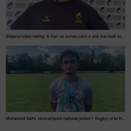
Stejarul Iulian Hartig: A fost un turneu care a unit mai mult echipa
Mohamed Salhi, vicecampion național juniori I: Rugby-ul te învață să accepți și înfrângerile