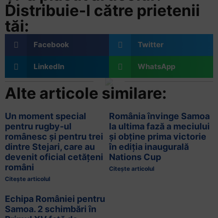
Distribuie-l către prietenii
tăi:
Facebook
Twitter
LinkedIn
WhatsApp
Alte articole similare:
Un moment special
România învinge Samoa
pentru rugby-ul
la ultima fază a meciului
românesc și pentru trei
și obține prima victorie
dintre Stejari, care au
în ediția inaugurală
devenit oficial cetățeni
Nations Cup
români
Citește articolul
Citește articolul
Echipa României pentru
Samoa. 2 schimbări în