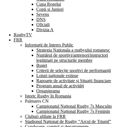
Cupa Regelui
Copii si Juniori
Sevens
DNS
Oficiali
Divizia A
RugbyTV
FRR
Informații de Interes Public
Strategia Nationala a rugbyului romanesc
Numărul de sportivi/antrenori/instructori
legitimați pe structurile membre
Buget
Criterii de selecție sportivi de performanță
Loturi naționale extinse
Rapoarte de activitate și Situații financiare
Program anual de activități
Organigrama
Istoric Rugby în Romania
Palmares CN
Campionatul Național Rugby 7s Masculin
Campionatul Național Rugby 7s Feminin
Cluburi afiliate la FRR
Stadionul Național de Rugby “Arcul de Triumf”
Conducere, comisii și departamente