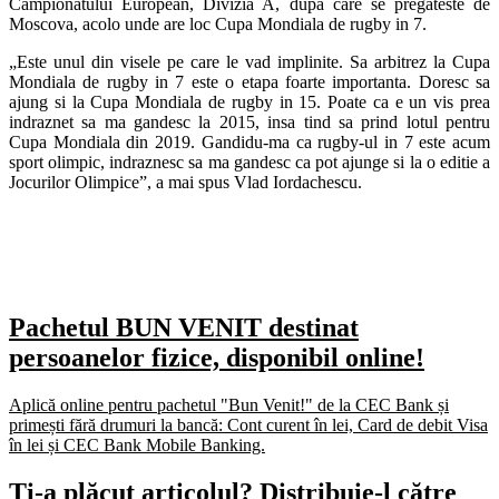
Campionatului European, Divizia A, dupa care se pregateste de
Moscova, acolo unde are loc Cupa Mondiala de rugby in 7.
„Este unul din visele pe care le vad implinite. Sa arbitrez la Cupa
Mondiala de rugby in 7 este o etapa foarte importanta. Doresc sa
ajung si la Cupa Mondiala de rugby in 15. Poate ca e un vis prea
indraznet sa ma gandesc la 2015, insa tind sa prind lotul pentru
Cupa Mondiala din 2019. Gandidu-ma ca rugby-ul in 7 este acum
sport olimpic, indraznesc sa ma gandesc ca pot ajunge si la o editie a
Jocurilor Olimpice”, a mai spus Vlad Iordachescu.
Pachetul BUN VENIT destinat
persoanelor fizice, disponibil online!
Aplică online pentru pachetul "Bun Venit!" de la CEC Bank și
primești fără drumuri la bancă: Cont curent în lei, Card de debit Visa
în lei și CEC Bank Mobile Banking.​
Ți-a plăcut articolul? Distribuie-l către