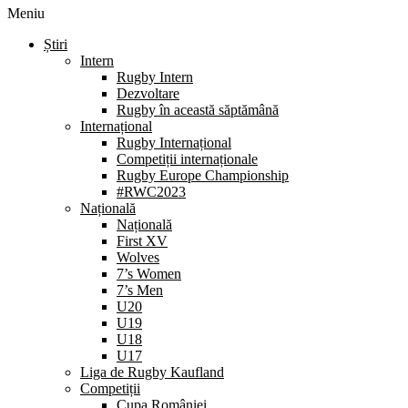
Meniu
Știri
Intern
Rugby Intern
Dezvoltare
Rugby în această săptămână
Internațional
Rugby Internațional
Competiții internaționale
Rugby Europe Championship
#RWC2023
Națională
Națională
First XV
Wolves
7’s Women
7’s Men
U20
U19
U18
U17
Liga de Rugby Kaufland
Competiții
Cupa României