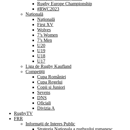
Rugby Europe Championship
#RWC2023
Națională
Națională
First XV
Wolves
7’s Women
7’s Men
U20
U19
U18
U17
Liga de Rugby Kaufland
Competiții
Cupa României
Cupa Regelui
Copii si Juniori
Sevens
DNS
Oficiali
Divizia A
RugbyTV
FRR
Informații de Interes Public
Strategia Nationala a rugbyului romanesc