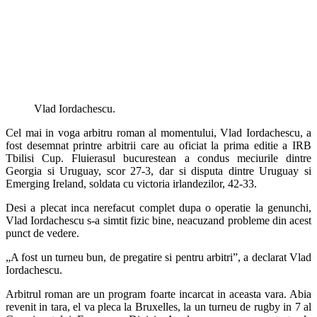
Vlad Iordachescu.
Cel mai in voga arbitru roman al momentului, Vlad Iordachescu, a
fost desemnat printre arbitrii care au oficiat la prima editie a IRB
Tbilisi Cup. Fluierasul bucurestean a condus meciurile dintre
Georgia si Uruguay, scor 27-3, dar si disputa dintre Uruguay si
Emerging Ireland, soldata cu victoria irlandezilor, 42-33.
Desi a plecat inca nerefacut complet dupa o operatie la genunchi,
Vlad Iordachescu s-a simtit fizic bine, neacuzand probleme din acest
punct de vedere.
„A fost un turneu bun, de pregatire si pentru arbitri”, a declarat Vlad
Iordachescu.
Arbitrul roman are un program foarte incarcat in aceasta vara. Abia
revenit in tara, el va pleca la Bruxelles, la un turneu de rugby in 7 al