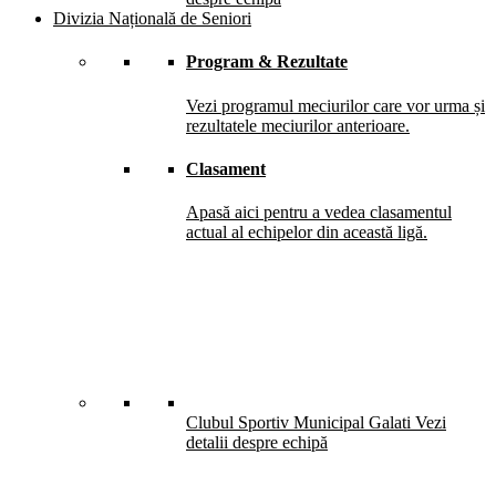
Divizia Națională de Seniori
Program & Rezultate
Vezi programul meciurilor care vor urma și
rezultatele meciurilor anterioare.
Clasament
Apasă aici pentru a vedea clasamentul
actual al echipelor din această ligă.
Clubul Sportiv Municipal Galati
Vezi
detalii despre echipă