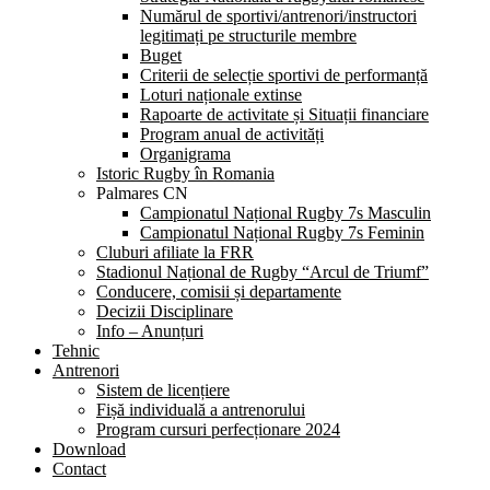
Numărul de sportivi/antrenori/instructori
legitimați pe structurile membre
Buget
Criterii de selecție sportivi de performanță
Loturi naționale extinse
Rapoarte de activitate și Situații financiare
Program anual de activități
Organigrama
Istoric Rugby în Romania
Palmares CN
Campionatul Național Rugby 7s Masculin
Campionatul Național Rugby 7s Feminin
Cluburi afiliate la FRR
Stadionul Național de Rugby “Arcul de Triumf”
Conducere, comisii și departamente
Decizii Disciplinare
Info – Anunțuri
Tehnic
Antrenori
Sistem de licențiere
Fișă individuală a antrenorului
Program cursuri perfecționare 2024
Download
Contact