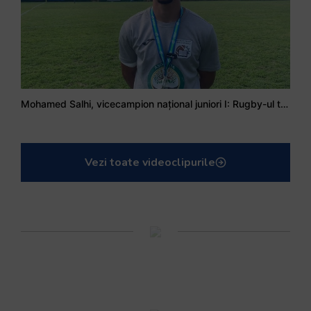
Mohamed Salhi, vicecampion național juniori I: Rugby-ul te învață să accepți și înfrângerile
Vezi toate videoclipurile