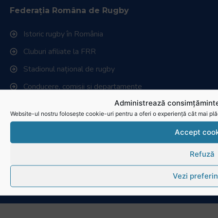
Federația Româna de Rugby
Istoric rugby în România
Cluburi afiliate la FRR
Stadionul național de rugby
Conducere, comisii și departamente
Administrează consimțăminte
Info - Anunțuri
Website-ul nostru folosește cookie-uri pentru a oferi o experiență cât mai plă
Link-uri utile
Accept cook
Download
Refuză
Politica de utilizare cookies
Vezi preferin