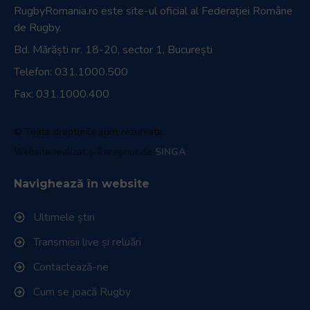
RugbyRomania.ro
este site-ul oficial al Federației Române
de Rugby.
Bd. Mărăști nr. 18-20, sector 1, București
Telefon:
031.1000.500
Fax: 031.1000.400
© Toate drepturile sunt rezervate.
Website realizat și întreținut de
SINGA
Navighează în website
Ultimele știri
Transmisii live și reluări
Contactează-ne
Cum se joacă Rugby