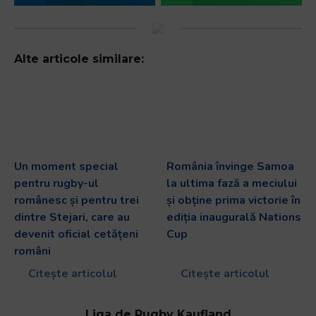
Alte articole similare:
Un moment special
România învinge Samoa
pentru rugby-ul
la ultima fază a meciului
românesc și pentru trei
și obține prima victorie în
dintre Stejari, care au
ediția inaugurală Nations
devenit oficial cetățeni
Cup
români
Citește articolul
Citește articolul
Liga de Rugby Kaufland