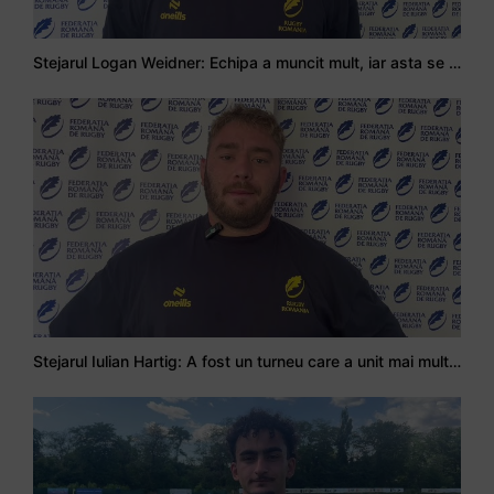
Stejarul Logan Weidner: Echipa a muncit mult, iar asta se va vedea în meciurile de la Nations Cup
Stejarul Iulian Hartig: A fost un turneu care a unit mai mult echipa