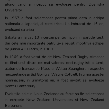
atunci cand a inceput sa evolueze pentru Doshisha
University.
In 1967 a fost selectionat pentru prima data in echipa
nationala a Japoniei, al carei tricou l-a imbracat de 16 ori,
evoluand ca aripa.
Sakata a marcat 13 incercari pentru niponi in partide test,
dar cele mai importante patru le-a reusit impotriva echipei
de juniori All Blacks, in 1968
In 1969 a fost votat de de New Zealand Rugby Almanac
ca fiind unul dintre cei mai valorosi cinci rugby-isti ai lumii,
alaturi de francezii Jo Maso si Walter Spanghero, respectiv
neozeelandezii Sid Going si Wayne Cottrell. In urma acestei
nominalizari, in urmatorul an, a fost invitat sa evolueze
pentru Canterbury.
Evolutiile sale in Noua Zeelanda au facut sa fie selectionat
in echipele New Zealand Universities si New Zealand
Barbarians.