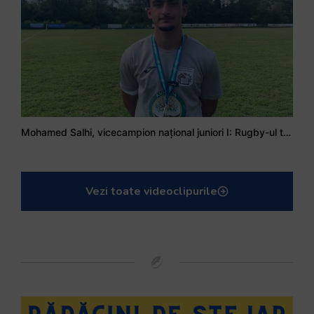
Mohamed Salhi, vicecampion național juniori I: Rugby-ul te învață să accepți și înfrângerile
Vezi toate videoclipurile