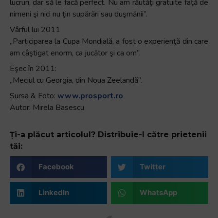
lucruri, dar să le facă perfect. Nu am răutăţi gratuite faţă de
nimeni şi nici nu ţin supărări sau duşmănii”.
Vârful lui 2011
„Participarea la Cupa Mondială, a fost o experienţă din care
am câştigat enorm, ca jucător şi ca om”.
Eşec în 2011:
„Meciul cu Georgia, din Noua Zeelandă”.
Sursa & Foto:
www.prosport.ro
Autor: Mirela Basescu
Ți-a plăcut articolul? Distribuie-l către prietenii
tăi:
Facebook
Twitter
LinkedIn
WhatsApp