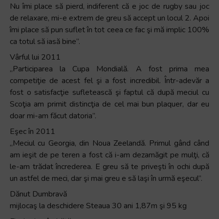
Nu îmi place să pierd, indiferent că e joc de rugby sau joc
de relaxare, mi-e extrem de greu să accept un locul 2. Apoi
îmi place să pun suflet în tot ceea ce fac şi mă implic 100%
ca totul să iasă bine”.
Vârful lui 2011
„Participarea la Cupa Mondială. A fost prima mea
competiţie de acest fel şi a fost incredibil. Într-adevăr a
fost o satisfacţie sufletească şi faptul că după meciul cu
Scoţia am primit distincţia de cel mai bun plaquer, dar eu
doar mi-am făcut datoria”.
Eşec în 2011
„Meciul cu Georgia, din Noua Zeelandă. Primul gând când
am ieşit de pe teren a fost că i-am dezamăgit pe mulţi, că
le-am trădat încrederea. E greu să te priveşti în ochi după
un astfel de meci, dar şi mai greu e să laşi în urmă eşecul”.
Dănut Dumbravă
mijlocaş la deschidere Steaua 30 ani 1,87m şi 95 kg