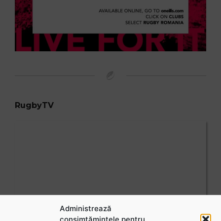
RugbyTV
Administrează
consimțămintele pentru