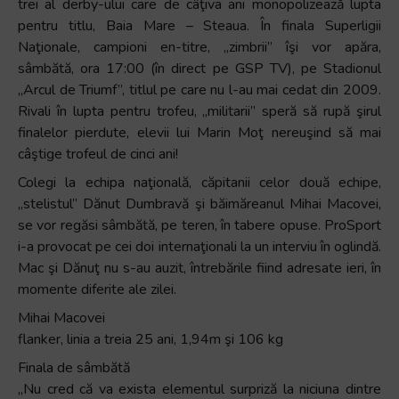
trei al derby-ului care de câţiva ani monopolizează lupta
pentru titlu, Baia Mare – Steaua. În finala Superligii
Naţionale, campioni en-titre, „zimbrii” îşi vor apăra,
sâmbătă, ora 17:00 (în direct pe GSP TV), pe Stadionul
„Arcul de Triumf”, titlul pe care nu l-au mai cedat din 2009.
Rivali în lupta pentru trofeu, „militarii” speră să rupă şirul
finalelor pierdute, elevii lui Marin Moţ nereuşind să mai
câştige trofeul de cinci ani!
Colegi la echipa naţională, căpitanii celor două echipe,
„stelistul” Dănut Dumbravă şi băimăreanul Mihai Macovei,
se vor regăsi sâmbătă, pe teren, în tabere opuse. ProSport
i-a provocat pe cei doi internaţionali la un interviu în oglindă.
Mac şi Dănuţ nu s-au auzit, întrebările fiind adresate ieri, în
momente diferite ale zilei.
Mihai Macovei
flanker, linia a treia 25 ani, 1,94m şi 106 kg
Finala de sâmbătă
„Nu cred că va exista elementul surpriză la niciuna dintre