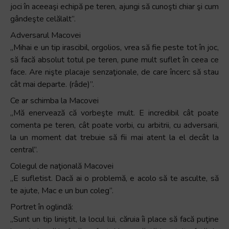
joci în aceeaşi echipă pe teren, ajungi să cunoşti chiar şi cum
gândeşte celălalt”.
Adversarul Macovei
„Mihai e un tip irascibil, orgolios, vrea să fie peste tot în joc,
să facă absolut totul pe teren, pune mult suflet în ceea ce
face. Are nişte placaje senzaţionale, de care încerc să stau
cât mai departe. (râde)”.
Ce ar schimba la Macovei
„Mă enervează că vorbeşte mult. E incredibil cât poate
comenta pe teren, cât poate vorbi, cu arbitrii, cu adversarii,
la un moment dat trebuie să fii mai atent la el decât la
central”.
Colegul de naţională Macovei
„E sufletist. Dacă ai o problemă, e acolo să te asculte, să
te ajute, Mac e un bun coleg”.
Portret în oglindă:
„Sunt un tip liniştit, la locul lui, căruia îi place să facă puţine