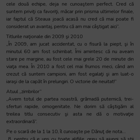
cele două echipe, deja ne cunoaştem perfect. Cred că
suntem priviţi ca favoriţi, măcar prin prisma ultimelor finale,
iar faptul că Steaua joacă acasă nu cred că mai poate fi
considerat un avantaj, pentru că am mai câştigat aici”.
Titlurile naţionale din 2009 şi 2010
„În 2009, am jucat accidentat, cu o fisură la piept, şi în
minutul 60 am fost schimbat. Îmi amintesc că nu aveam
stare pe margine, au fost cele mai grele 20 de minute din
viaţa mea. În 2010 a fost cel mai frumos meci, când am
crezut că suntem campioni, am fost egalaţi şi am luat-o
iaraşi de la capăt în prelungiri. O victorie de neuitat!”
Atuul „zimbrilor”
„Avem totul de partea noastră, grămadă puternică, trei­
sferturi rapide, omogenitate. Ne dorim să câştigăm al
treilea titlu consecutiv şi asta ne dă o motivaţie
extraordinară”.
Pe o scară de la 1 la 10, îl cunoaşte pe Dănuţ de nota…
„8, pentru că e uns cu toate alifiile, greu să ajungi să ştii