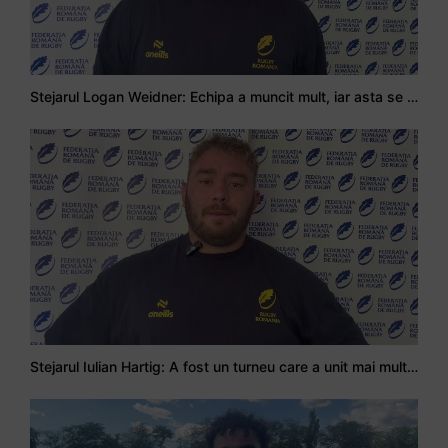
Stejarul Logan Weidner: Echipa a muncit mult, iar asta se va vedea în meciurile de la Nations Cup
Stejarul Iulian Hartig: A fost un turneu care a unit mai mult echipa