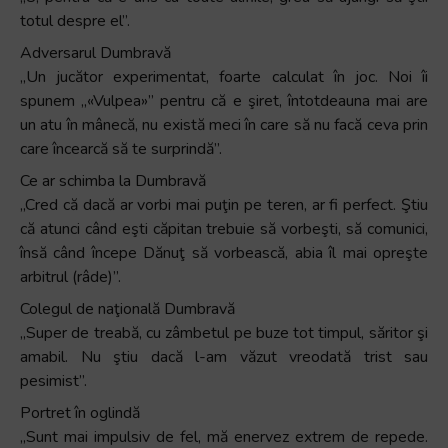
totul despre el”.
Adversarul Dumbravă
„Un jucător experimentat, foarte calculat în joc. Noi îi
spunem „«Vulpea»” pentru că e şiret, întotdeauna mai are
un atu în mânecă, nu există meci în care să nu facă ceva prin
care încearcă să te surprindă”.
Ce ar schimba la Dumbravă
„Cred că dacă ar vorbi mai puţin pe teren, ar fi perfect. Ştiu
că atunci când eşti căpitan trebuie să vorbeşti, să comunici,
însă când începe Dănuţ să vorbească, abia îl mai opreşte
arbitrul (râde)”.
Colegul de naţională Dumbravă
„Super de treabă, cu zâmbetul pe buze tot timpul, săritor şi
amabil. Nu ştiu dacă l-am văzut vreodată trist sau
pesimist”.
Portret în oglindă
„Sunt mai impulsiv de fel, mă enervez extrem de repede.