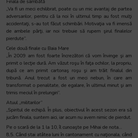
Finala de sâmbătă
„Va fi un meci echilibrat, poate cu un mic avantaj de partea
adversarilor, pentru că la noi în ultimul timp au fost mulţi
accidentaţi, s-au tot făcut schimbări. Motivaţia va fi imensă
de ambele părţi, iar noi trebuie să rupem şirul finalelor
pierdute”.
Cele două finale cu Baia Mare
„În 2009 am fost foarte încrezători că vom învinge şi am
primit o lecţie dură. Am văzut roşu în faţa ochilor, la propriu,
după ce am primit cartonaş roşu şi am trăit finalul din
tribună. Anul trecut a fost un meci nebun, în care am
transformat o penalitate, de egalare, în ultimul minut şi am
trimis meciul în prelungiri”.
Atuul „militarilor”
„Spiritul de echipă. În plus, obiectivul în acest sezon era să
jucăm finala, suntem aici, iar acum nu avem nimic de pierdut.
Pe o scară de la 1 la 10, îl cunoaşte pe Mihai de nota…
8,5. Când stai atâtea luni în cantonament cu naţionala, când