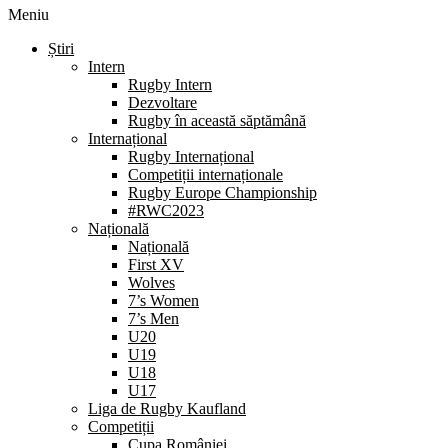
Meniu
Știri
Intern
Rugby Intern
Dezvoltare
Rugby în această săptămână
Internațional
Rugby Internațional
Competiții internaționale
Rugby Europe Championship
#RWC2023
Națională
Națională
First XV
Wolves
7’s Women
7’s Men
U20
U19
U18
U17
Liga de Rugby Kaufland
Competiții
Cupa României