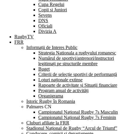
Cupa Regelui
Copii si Juniori
Sevens
DNS
Oficiali
Divizia A
RugbyTV
FRR
Informații de Interes Public
Strategia Nationala a rugbyului romanesc
Numărul de sportivi/antrenori/instructori
legitimați pe structurile membre
Buget
Criterii de selecție sportivi de performanță
Loturi naționale extinse
Rapoarte de activitate și Situații financiare
Program anual de activități
Organigrama
Istoric Rugby în Romania
Palmares CN
Campionatul Național Rugby 7s Masculin
Campionatul Național Rugby 7s Feminin
Cluburi afiliate la FRR
Stadionul Național de Rugby “Arcul de Triumf”
Conducere, comisii și departamente