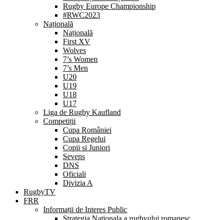
Rugby Europe Championship
#RWC2023
Națională
Națională
First XV
Wolves
7’s Women
7’s Men
U20
U19
U18
U17
Liga de Rugby Kaufland
Competiții
Cupa României
Cupa Regelui
Copii si Juniori
Sevens
DNS
Oficiali
Divizia A
RugbyTV
FRR
Informații de Interes Public
Strategia Nationala a rugbyului romanesc