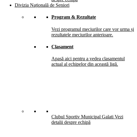
Divizia Națională de Seniori
Program & Rezultate
Vezi programul meciurilor care vor urma și
rezultatele meciurilor anterioare.
Clasament
Apasă aici pentru a vedea clasamentul
actual al echipelor din această ligă.
Clubul Sportiv Municipal Galati
Vezi
detalii despre echipă