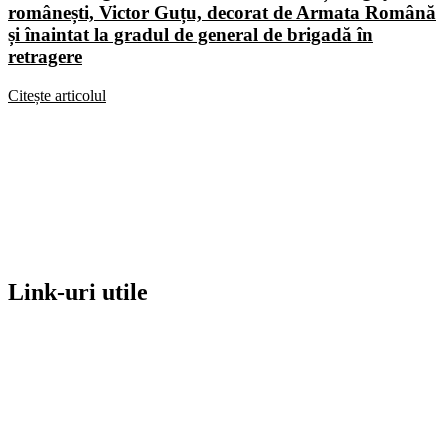
românești, Victor Guțu, decorat de Armata Română
și înaintat la gradul de general de brigadă în
retragere
Citește articolul
Link-uri utile