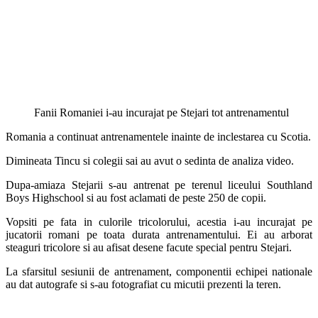
Fanii Romaniei i-au incurajat pe Stejari tot antrenamentul
Romania a continuat antrenamentele inainte de inclestarea cu Scotia.
Dimineata Tincu si colegii sai au avut o sedinta de analiza video.
Dupa-amiaza Stejarii s-au antrenat pe terenul liceului Southland
Boys Highschool si au fost aclamati de peste 250 de copii.
Vopsiti pe fata in culorile tricolorului, acestia i-au incurajat pe
jucatorii romani pe toata durata antrenamentului. Ei au arborat
steaguri tricolore si au afisat desene facute special pentru Stejari.
La sfarsitul sesiunii de antrenament, componentii echipei nationale
au dat autografe si s-au fotografiat cu micutii prezenti la teren.