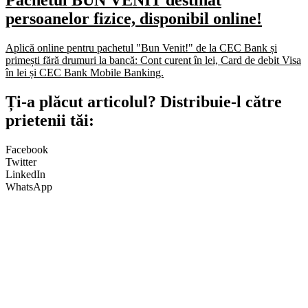
Pachetul BUN VENIT destinat
persoanelor fizice, disponibil online!
Aplică online pentru pachetul "Bun Venit!" de la CEC Bank și
primești fără drumuri la bancă: Cont curent în lei, Card de debit Visa
în lei și CEC Bank Mobile Banking.​
Ți-a plăcut articolul? Distribuie-l către
prietenii tăi:
Facebook
Twitter
LinkedIn
WhatsApp