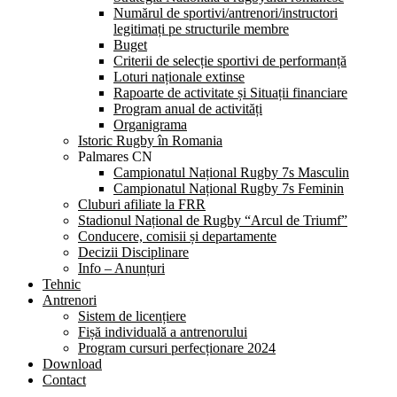
Numărul de sportivi/antrenori/instructori
legitimați pe structurile membre
Buget
Criterii de selecție sportivi de performanță
Loturi naționale extinse
Rapoarte de activitate și Situații financiare
Program anual de activități
Organigrama
Istoric Rugby în Romania
Palmares CN
Campionatul Național Rugby 7s Masculin
Campionatul Național Rugby 7s Feminin
Cluburi afiliate la FRR
Stadionul Național de Rugby “Arcul de Triumf”
Conducere, comisii și departamente
Decizii Disciplinare
Info – Anunțuri
Tehnic
Antrenori
Sistem de licențiere
Fișă individuală a antrenorului
Program cursuri perfecționare 2024
Download
Contact