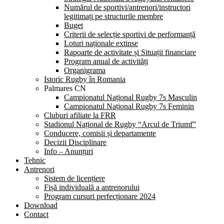
Numărul de sportivi/antrenori/instructori
legitimați pe structurile membre
Buget
Criterii de selecție sportivi de performanță
Loturi naționale extinse
Rapoarte de activitate și Situații financiare
Program anual de activități
Organigrama
Istoric Rugby în Romania
Palmares CN
Campionatul Național Rugby 7s Masculin
Campionatul Național Rugby 7s Feminin
Cluburi afiliate la FRR
Stadionul Național de Rugby “Arcul de Triumf”
Conducere, comisii și departamente
Decizii Disciplinare
Info – Anunțuri
Tehnic
Antrenori
Sistem de licențiere
Fișă individuală a antrenorului
Program cursuri perfecționare 2024
Download
Contact