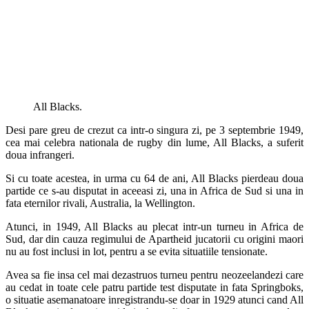
All Blacks.
Desi pare greu de crezut ca intr-o singura zi, pe 3 septembrie 1949,
cea mai celebra nationala de rugby din lume, All Blacks, a suferit
doua infrangeri.
Si cu toate acestea, in urma cu 64 de ani, All Blacks pierdeau doua
partide ce s-au disputat in aceeasi zi, una in Africa de Sud si una in
fata eternilor rivali, Australia, la Wellington.
Atunci, in 1949, All Blacks au plecat intr-un turneu in Africa de
Sud, dar din cauza regimului de Apartheid jucatorii cu origini maori
nu au fost inclusi in lot, pentru a se evita situatiile tensionate.
Avea sa fie insa cel mai dezastruos turneu pentru neozeelandezi care
au cedat in toate cele patru partide test disputate in fata Springboks,
o situatie asemanatoare inregistrandu-se doar in 1929 atunci cand All