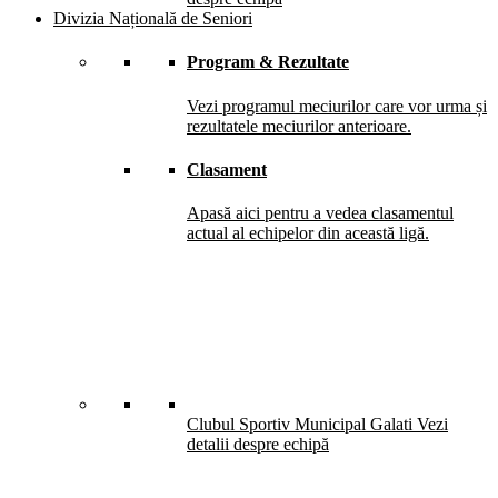
Divizia Națională de Seniori
Program & Rezultate
Vezi programul meciurilor care vor urma și
rezultatele meciurilor anterioare.
Clasament
Apasă aici pentru a vedea clasamentul
actual al echipelor din această ligă.
Clubul Sportiv Municipal Galati
Vezi
detalii despre echipă