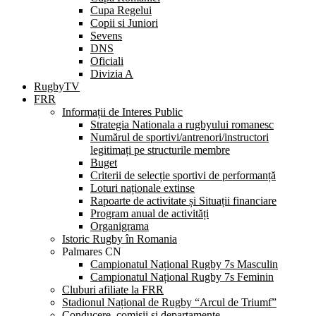
Cupa Regelui
Copii si Juniori
Sevens
DNS
Oficiali
Divizia A
RugbyTV
FRR
Informații de Interes Public
Strategia Nationala a rugbyului romanesc
Numărul de sportivi/antrenori/instructori
legitimați pe structurile membre
Buget
Criterii de selecție sportivi de performanță
Loturi naționale extinse
Rapoarte de activitate și Situații financiare
Program anual de activități
Organigrama
Istoric Rugby în Romania
Palmares CN
Campionatul Național Rugby 7s Masculin
Campionatul Național Rugby 7s Feminin
Cluburi afiliate la FRR
Stadionul Național de Rugby “Arcul de Triumf”
Conducere, comisii și departamente