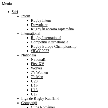
Meniu
Știri
Intern
Rugby Intern
Dezvoltare
Rugby în această săptămână
Internațional
Rugby Internațional
Competiții internaționale
Rugby Europe Championship
#RWC2023
Națională
Națională
First XV
Wolves
7’s Women
7’s Men
U20
U19
U18
U17
Liga de Rugby Kaufland
Competiții
Cupa României