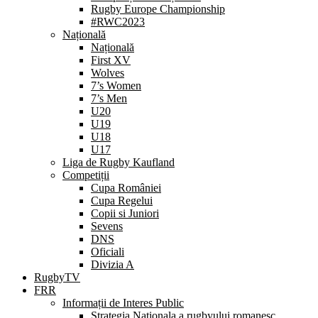
Rugby Europe Championship
#RWC2023
Națională
Națională
First XV
Wolves
7’s Women
7’s Men
U20
U19
U18
U17
Liga de Rugby Kaufland
Competiții
Cupa României
Cupa Regelui
Copii si Juniori
Sevens
DNS
Oficiali
Divizia A
RugbyTV
FRR
Informații de Interes Public
Strategia Nationala a rugbyului romanesc