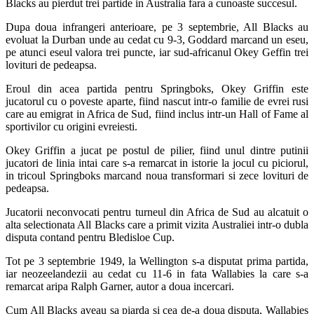
Blacks au pierdut trei partide in Australia fara a cunoaste succesul.
Dupa doua infrangeri anterioare, pe 3 septembrie, All Blacks au
evoluat la Durban unde au cedat cu 9-3, Goddard marcand un eseu,
pe atunci eseul valora trei puncte, iar sud-africanul Okey Geffin trei
lovituri de pedeapsa.
Eroul din acea partida pentru Springboks, Okey Griffin este
jucatorul cu o poveste aparte, fiind nascut intr-o familie de evrei rusi
care au emigrat in Africa de Sud, fiind inclus intr-un Hall of Fame al
sportivilor cu origini evreiesti.
Okey Griffin a jucat pe postul de pilier, fiind unul dintre putinii
jucatori de linia intai care s-a remarcat in istorie la jocul cu piciorul,
in tricoul Springboks marcand noua transformari si zece lovituri de
pedeapsa.
Jucatorii neconvocati pentru turneul din Africa de Sud au alcatuit o
alta selectionata All Blacks care a primit vizita Australiei intr-o dubla
disputa contand pentru Bledisloe Cup.
Tot pe 3 septembrie 1949, la Wellington s-a disputat prima partida,
iar neozeelandezii au cedat cu 11-6 in fata Wallabies la care s-a
remarcat aripa Ralph Garner, autor a doua incercari.
Cum All Blacks aveau sa piarda si cea de-a doua disputa, Wallabies