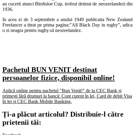
au cucerit atunci Bledisloe Cup, trofeul detinut de neozeelandezi din
1936.
In acea zi de 3 septembrie a anului 1949 publicatia New Zealand
Freelancer a titrat pe prima pagina:”All Black Day in rugby”, adica
o zi neagra pentru rugby-ul neozeelandez.
Pachetul BUN VENIT destinat
persoanelor fizice, disponibil online!
Aplică online pentru pachetul "Bun Venit!" de la CEC Bank și
primești fără drumuri la bancă: Cont curent în lei, Card de debit Visa
în lei și CEC Bank Mobile Banking.​
Ți-a plăcut articolul? Distribuie-l către
prietenii tăi: