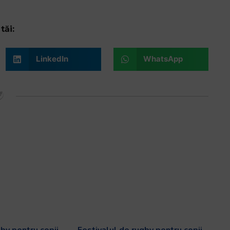
tăi:
LinkedIn
WhatsApp
gby pentru copii
Festivalul de rugby pentru copii