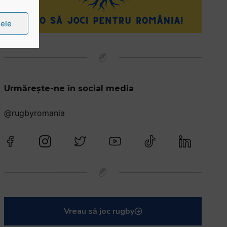
țele
Urmărește-ne în social media
@rugbyromania
Vreau să joc rugby