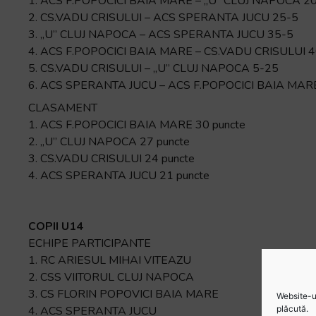
1. ACS F.POPOCICI BAIA MARE – „U” CLUJ NAPOCA 2
2. CS.VADU CRISULUI – ACS SPERANTA JUCU 25-5
3. „U” CLUJ NAPOCA – ACS SPERANTA JUCU 35-5
4. ACS F.POPOCICI BAIA MARE – CS.VADU CRISULUI 
5. CS.VADU CRISULUI – „U” CLUJ NAPOCA 5-25
6. ACS SPERANTA JUCU – ACS F.POPOCICI BAIA MAR
CLASAMENT
1. ACS F.POPOCICI BAIA MARE 30 puncte
2. „U” CLUJ NAPOCA 27 puncte
3. CS.VADU CRISULUI 24 puncte
4. ACS SPERANTA JUCU 21 puncte
COPII U14
ECHIPE PARTICIPANTE
1. RC ARIESUL MIHAI VITEAZU
2. CSS VIITORUL CLUJ NAPOCA
3. CS FLORIN POPOVICI BAIA MARE
Website-ul
4. ACS SPERANTA JUCU
plăcută.