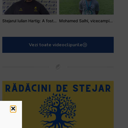
Stejarul Iulian Hartig: A fost un turneu care a unit mai mult echipa
Mohamed Salhi, vicecampion național juniori I: Rugby-ul te învață să accepți și înfrângerile
Vezi toate videoclipurile