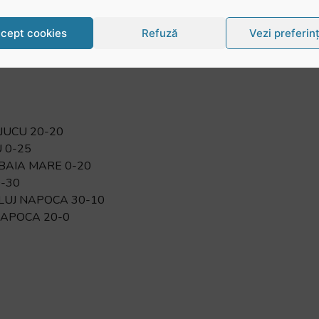
cept cookies
Refuză
Vezi preferin
APOCA 20-14
 JUCU 20-20
 0-25
 BAIA MARE 0-20
0-30
CLUJ NAPOCA 30-10
 NAPOCA 20-0