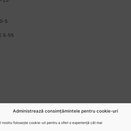
0-15
40-5
E 5-55
Administrează consimțămintele pentru cookie-uri
 nostru folosește cookie-uri pentru a oferi o experiență cât mai