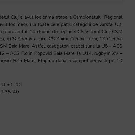
detul Cluj a avut loc prima etapa a Campionatului Regional
vut loc meciuri la toate cele patru categorii de varsta, U8,
 reprezentat 10 cluburi din regiune: CS Viitorul Cluj, CSM
ca, ACS Speranta Jucu, CS Soimii Campia Turzii, CS Olimpic
CSM Baia Mare. Astfel, castigatorii etapei sunt: la U8 – ACS
U12 – ACS Florin Popovici Baia Mare, la U14, rugby in XV –
povici Baia Mare. Etapa a doua a competitiei va fi pe 10
CU 50 -10
AR 35-40