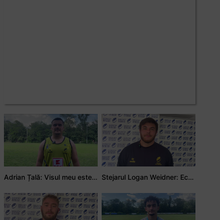
Adrian Țală: Visul meu este să debutez pentru România
Stejarul Logan Weidner: Echipa a muncit mult, iar asta se va vedea în meciurile de la Nations Cup