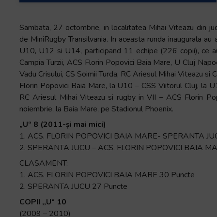
Sambata, 27 octombrie, in localitatea Mihai Viteazu din ju
de MiniRugby Transilvania. In aceasta runda inaugurala au a
U10, U12 si U14, participand 11 echipe (226 copii), ce au
Campia Turzii, ACS Florin Popovici Baia Mare, U Cluj Napo
Vadu Crisului, CS Soimii Turda, RC Ariesul Mihai Viteazu si 
Florin Popovici Baia Mare, la U10 – CSS Viitorul Cluj, la 
RC Ariesul Mihai Viteazu si rugby in VII – ACS Florin Po
noiembrie, la Baia Mare, pe Stadionul Phoenix.
„U“ 8 (2011-și mai mici)
1. ACS. FLORIN POPOVICI BAIA MARE- SPERANTA JU
2. SPERANTA JUCU – ACS. FLORIN POPOVICI BAIA M
CLASAMENT:
1. ACS. FLORIN POPOVICI BAIA MARE 30 Puncte
2. SPERANTA JUCU 27 Puncte
COPII ,,U“ 10
(2009 – 2010)