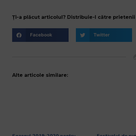
Ți-a plăcut articolul? Distribuie-l către prietenii 
Facebook
Twitter
Alte articole similare:
Sezonul 2019-2020 pentru
Festivalul de ru