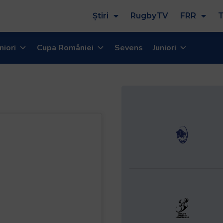
Știri
RugbyTV
FRR
T
niori
Cupa României
Sevens
Juniori
 CS Dinamo
land