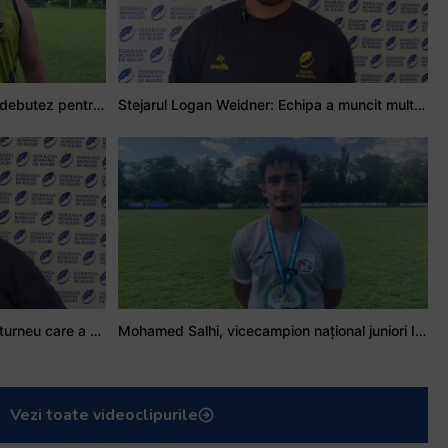
Adrian Țală: Visul meu este să debutez pentru România
Stejarul Logan Weidner: Echipa a muncit mult, iar asta se va vedea în meciurile de la Nations Cup
Stejarul Iulian Hartig: A fost un turneu care a unit mai mult echipa
Mohamed Salhi, vicecampion național juniori I: Rugby-ul te învață să accepți și înfrângerile
Vezi toate videoclipurile