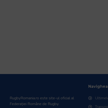
Navighea
RugbyRomania.ro
este site-ul oficial al
Ultimele
Federației Române de Rugby.
Transmisi