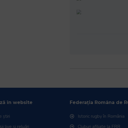
ză în website
Federația Româna de 
 știri
Istoric rugby în România
i live și reluări
Cluburi afiliate la FRR