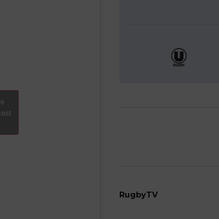
le
cest
RugbyTV