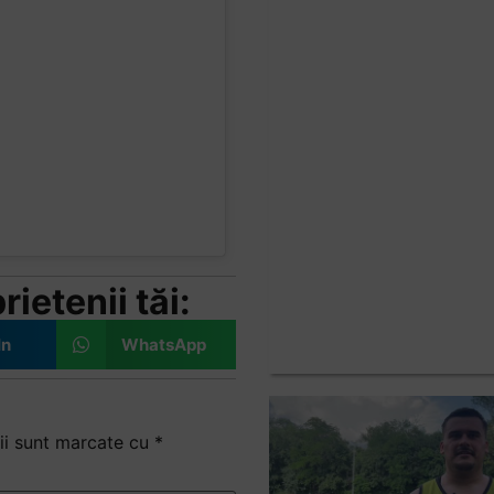
ietenii tăi:
In
WhatsApp
ii sunt marcate cu
*