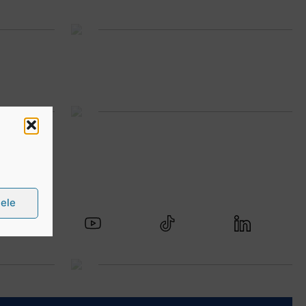
 media
țele