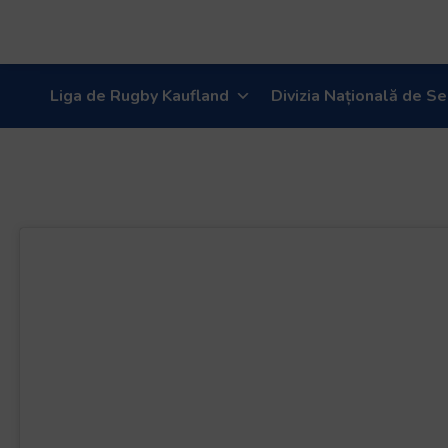
Liga de Rugby Kaufland
Divizia Națională de Se
13 aprilie, ora 11:00,
– CS Rapid, #LigaKauf