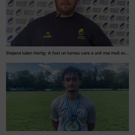
Stejarul Iulian Hartig: A fost un turneu care a unit mai mult echipa