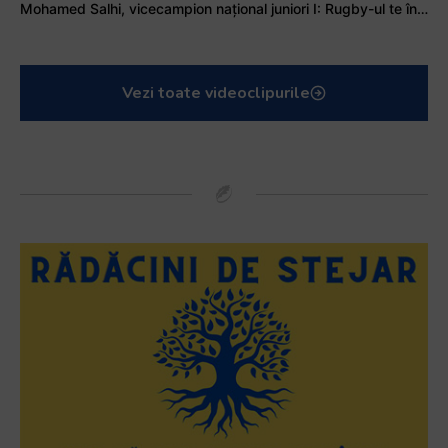
Mohamed Salhi, vicecampion național juniori I: Rugby-ul te învață să accepți și înfrângerile
Vezi toate videoclipurile