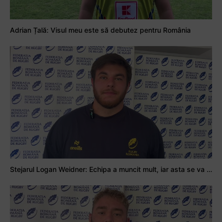
Adrian Țală: Visul meu este să debutez pentru România
Stejarul Logan Weidner: Echipa a muncit mult, iar asta se va vedea în meciurile de la Nations Cup