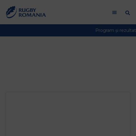
17 iulie, ora 21:37
Uruguay –
România,meci test
World Rugby