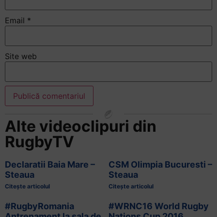
Email
*
Site web
Alte videoclipuri din
RugbyTV
Declaratii Baia Mare –
CSM Olimpia Bucuresti –
Steaua
Steaua
Citește articolul
Citește articolul
#RugbyRomania
#WRNC16 World Rugby
Antrenament la sala de
Nations Cup 2016