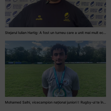
Stejarul Iulian Hartig: A fost un turneu care a unit mai mult echipa
Mohamed Salhi, vicecampion național juniori I: Rugby-ul te învață să accepți și înfrângerile