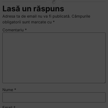
+
Lasă un răspuns
/".
Adresa ta de email nu va fi publicată.
Câmpurile
This
obligatorii sunt marcate cu
*
shortcut
activates
Comentariu
*
the
screen
reader
to
help
you
navigate
and
interact
with
Nume
*
the
content.
Email
*