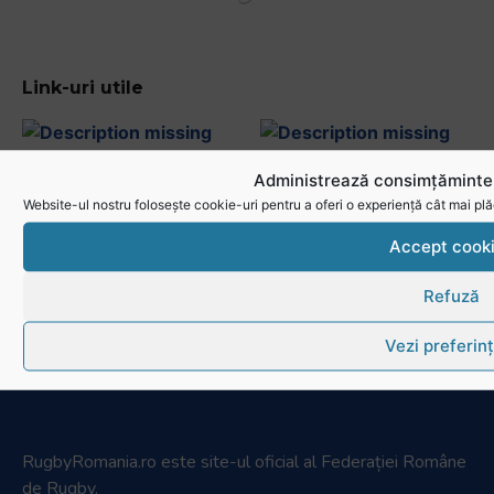
Link-uri utile
Administrează consimțămintel
Website-ul nostru folosește cookie-uri pentru a oferi o experiență cât mai plă
Accept cook
Refuză
Vezi preferin
RugbyRomania.ro
este site-ul oficial al Federației Române
de Rugby.