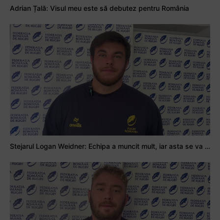
Adrian Țală: Visul meu este să debutez pentru România
Stejarul Logan Weidner: Echipa a muncit mult, iar asta se va vedea în meciurile de la Nations Cup