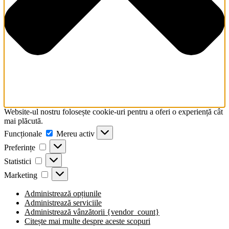
screen
reader
to
help
you
navigate
and
interact
with
the
content.
Website-ul nostru folosește cookie-uri pentru a oferi o experiență cât
mai plăcută.
Funcționale
Funcționale
Mereu activ
Preferințe
Preferințe
Statistici
Statistici
Marketing
Marketing
Administrează opțiunile
Administrează serviciile
Administrează vânzătorii {vendor_count}
Citește mai multe despre aceste scopuri