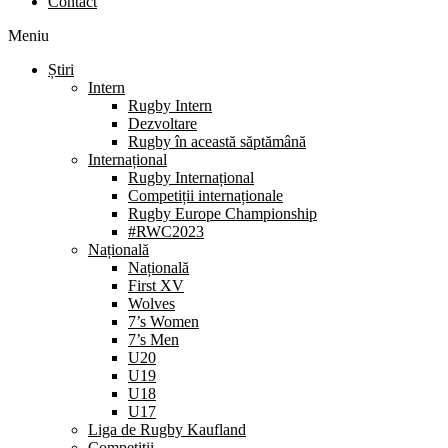
Contact
Meniu
Știri
Intern
Rugby Intern
Dezvoltare
Rugby în această săptămână
Internațional
Rugby Internațional
Competiții internaționale
Rugby Europe Championship
#RWC2023
Națională
Națională
First XV
Wolves
7’s Women
7’s Men
U20
U19
U18
U17
Liga de Rugby Kaufland
Competiții