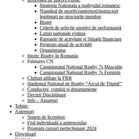
Strategia Nationala a rugbyului romanesc
Numărul de sportivi/antrenori/instructori
legitimați pe structurile membre
Buget
Criterii de selecție sportivi de performanță
Loturi naționale extinse
Rapoarte de activitate și Situații financiare
Program anual de activități
Organigrama
Istoric Rugby în Romania
Palmares CN
Campionatul Național Rugby 7s Masculin
Campionatul Național Rugby 7s Feminin
Cluburi afiliate la FRR
Stadionul Național de Rugby “Arcul de Triumf”
Conducere, comisii și departamente
Decizii Disciplinare
Info – Anunțuri
Tehnic
Antrenori
Sistem de licențiere
Fișă individuală a antrenorului
Program cursuri perfecționare 2024
Download