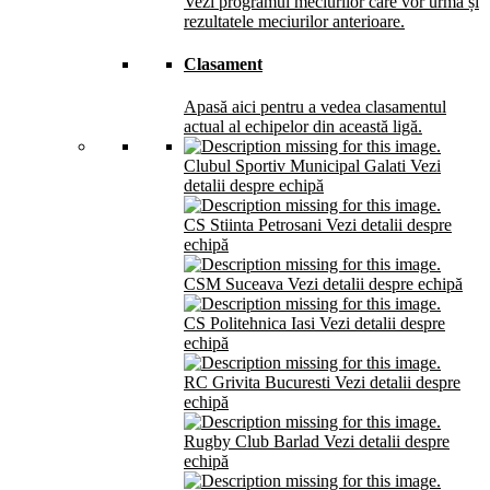
Vezi programul meciurilor care vor urma și
rezultatele meciurilor anterioare.
Clasament
Apasă aici pentru a vedea clasamentul
actual al echipelor din această ligă.
Clubul Sportiv Municipal Galati
Vezi
detalii despre echipă
CS Stiinta Petrosani
Vezi detalii despre
echipă
CSM Suceava
Vezi detalii despre echipă
CS Politehnica Iasi
Vezi detalii despre
echipă
RC Grivita Bucuresti
Vezi detalii despre
echipă
Rugby Club Barlad
Vezi detalii despre
echipă