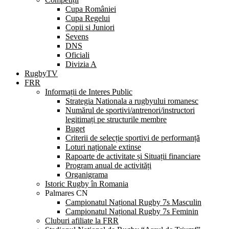
Cupa României
Cupa Regelui
Copii si Juniori
Sevens
DNS
Oficiali
Divizia A
RugbyTV
FRR
Informații de Interes Public
Strategia Nationala a rugbyului romanesc
Numărul de sportivi/antrenori/instructori
legitimați pe structurile membre
Buget
Criterii de selecție sportivi de performanță
Loturi naționale extinse
Rapoarte de activitate și Situații financiare
Program anual de activități
Organigrama
Istoric Rugby în Romania
Palmares CN
Campionatul Național Rugby 7s Masculin
Campionatul Național Rugby 7s Feminin
Cluburi afiliate la FRR