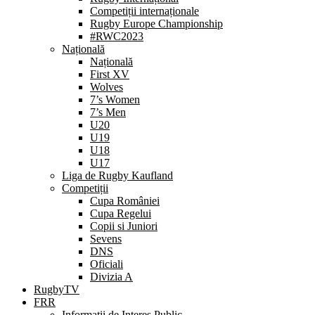
Competiții internaționale
Rugby Europe Championship
#RWC2023
Națională
Națională
First XV
Wolves
7’s Women
7’s Men
U20
U19
U18
U17
Liga de Rugby Kaufland
Competiții
Cupa României
Cupa Regelui
Copii si Juniori
Sevens
DNS
Oficiali
Divizia A
RugbyTV
FRR
Informații de Interes Public