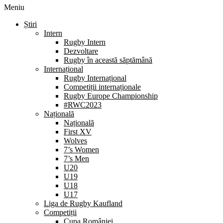
Meniu
Știri
Intern
Rugby Intern
Dezvoltare
Rugby în această săptămână
Internațional
Rugby Internațional
Competiții internaționale
Rugby Europe Championship
#RWC2023
Națională
Națională
First XV
Wolves
7’s Women
7’s Men
U20
U19
U18
U17
Liga de Rugby Kaufland
Competiții
Cupa României