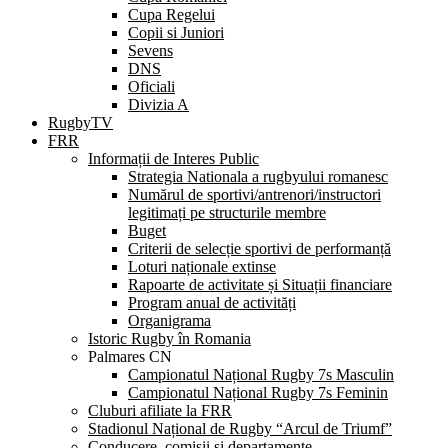
Cupa Regelui
Copii si Juniori
Sevens
DNS
Oficiali
Divizia A
RugbyTV
FRR
Informații de Interes Public
Strategia Nationala a rugbyului romanesc
Numărul de sportivi/antrenori/instructori
legitimați pe structurile membre
Buget
Criterii de selecție sportivi de performanță
Loturi naționale extinse
Rapoarte de activitate și Situații financiare
Program anual de activități
Organigrama
Istoric Rugby în Romania
Palmares CN
Campionatul Național Rugby 7s Masculin
Campionatul Național Rugby 7s Feminin
Cluburi afiliate la FRR
Stadionul Național de Rugby “Arcul de Triumf”
Conducere, comisii și departamente