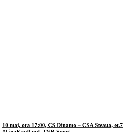
10 mai, ora 17:00, CS Dinamo – CSA Steaua, et.7
#LigaKaufland, TVR Sport