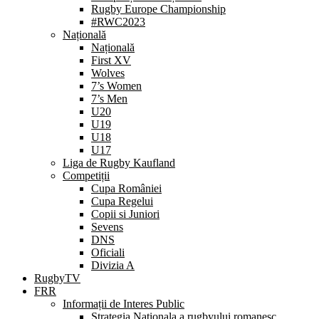
Rugby Europe Championship
#RWC2023
Națională
Națională
First XV
Wolves
7’s Women
7’s Men
U20
U19
U18
U17
Liga de Rugby Kaufland
Competiții
Cupa României
Cupa Regelui
Copii si Juniori
Sevens
DNS
Oficiali
Divizia A
RugbyTV
FRR
Informații de Interes Public
Strategia Nationala a rugbyului romanesc