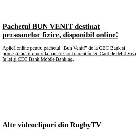
Pachetul BUN VENIT destinat
persoanelor fizice, disponibil online!
Aplică online pentru pachetul "Bun Venit!" de la CEC Bank și
primești fără drumuri la bancă: Cont curent în lei, Card de debit Visa
în lei și CEC Bank Mobile Banking.
Alte videoclipuri din
RugbyTV