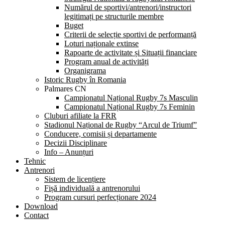
Numărul de sportivi/antrenori/instructori
legitimați pe structurile membre
Buget
Criterii de selecție sportivi de performanță
Loturi naționale extinse
Rapoarte de activitate și Situații financiare
Program anual de activități
Organigrama
Istoric Rugby în Romania
Palmares CN
Campionatul Național Rugby 7s Masculin
Campionatul Național Rugby 7s Feminin
Cluburi afiliate la FRR
Stadionul Național de Rugby “Arcul de Triumf”
Conducere, comisii și departamente
Decizii Disciplinare
Info – Anunțuri
Tehnic
Antrenori
Sistem de licențiere
Fișă individuală a antrenorului
Program cursuri perfecționare 2024
Download
Contact