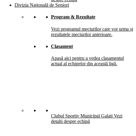
Divizia Națională de Seniori
Program & Rezultate
Vezi programul meciurilor care vor urma și
rezultatele meciurilor anterioare.
Clasament
Apasă aici pentru a vedea clasamentul
actual al echipelor din această ligă.
Clubul Sportiv Municipal Galati
Vezi
detalii despre echipă