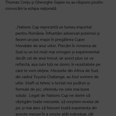
Thomas Crețu și Gheorghe Gajion nu au răspuns pozitiv
convocării la echipa națională.
„Nations Cup reprezintă un turneu importat
pentru România. Înfruntăm adversari puternici și
facem un pas major în pregătirea Cupei
Mondiale de anul viitor. Plecăm în America de
Sud cu un lot mult mai omogen și experimentat
decât cel de anul trecut, iar acest plus se va
reflecta, așa cum toți ne dorim, în rezultatele pe
care le vom obține. Meciurile din Africa de Sud,
din cadrul Toyota Challenge, au fost extrem de
utile. Staff-ul tehnic a testat noi jucători și
formule de joc, oferindu-ne cele mai bune
soluții . Legat de Nations Cup ne dorim să
câștigăm toate meciurile, să creștem nivelul de
joc și mai ales să folosim toată experiența din
aceste meciuri în a crește atât individual, cât