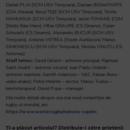
Daniel PLAI (SCM USV Timișoara), Damian BONAPARTE
(CSA Steaua), Iliesa TIQE (SCM USV Timișoara), Tevita
MANUMUA (SCM USV Timișoara), Jason TOMANE (CSM
Știința Baia Mare), Mihai GRAURE (CS Dinamo), Dylan
Schwartz (CS Dinamo), Alexandru BUCUR (SCM USV
Timișoara), Antonio MITREA (Stade Aurillacois) Marius
SIMIONESCU (SCM USV Timișoara), Nicolas ONUȚU (CS
Annonay)
Staff tehnic:
David Gérard – antrenor principal, Raphaël
Saint-André – antrenor secund, Juan Pablo Orlandi –
antrenor inaintare, Gareth Adamson – S&C, Fabian Bunu –
video analist, Petra Melinte – doctor, Marius Todosi –
kinetoterapeut, David Popa – manager.
Mai multe detalii despre cea mai nouă competiție din
rugby-ul mondial, aici
https://www.world.rugby/nations-cup/en
Ți-a plăcut articolul? Distribuie-l către prietenii