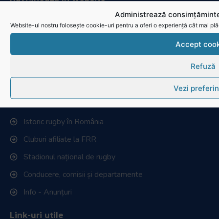
Administrează consimțăminte
Ultimele știri
Website-ul nostru folosește cookie-uri pentru a oferi o experiență cât mai plă
Transmisii live și reluări
Accept cook
Contactează-ne
Refuză
Cum se joacă Rugby
Vezi preferin
Federația Româna de Rugby
Istoric rugby în România
Cluburi afiliate la FRR
Stadionul național de rugby
Conducere, comisii și departamente
Info - Anunțuri
Link-uri utile