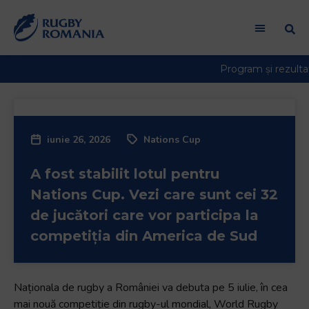
Welcome
to
All
in
One
Accessibility
screen
reader.
iunie 26, 2026
Nations Cup
To
start
A fost stabilit lotul pentru
the
All
Nations Cup. Vezi care sunt cei 32
in
de jucători care vor participa la
One
competiția din America de Sud
Accessibility
screen
reader,
Naționala de rugby a României va debuta pe 5 iulie, în cea
press
mai nouă competiție din rugby-ul mondial, World Rugby
"Ctrl