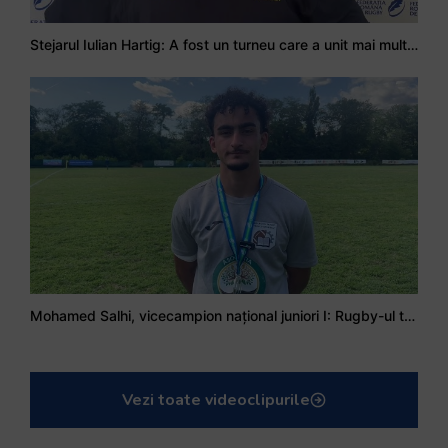
Stejarul Iulian Hartig: A fost un turneu care a unit mai mult echipa
Mohamed Salhi, vicecampion național juniori I: Rugby-ul te învață să accepți și înfrângerile
Vezi toate videoclipurile