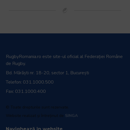
RugbyRomania.ro
este site-ul oficial al Federației Române
de Rugby.
Bd. Mărăști nr. 18-20, sector 1, București
Telefon:
031.1000.500
Fax: 031.1000.400
© Toate drepturile sunt rezervate.
Website realizat și întreținut de
SINGA
Navighează în website