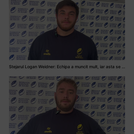
Stejarul Logan Weidner: Echipa a muncit mult, iar asta se va vedea în meciurile de la Nations Cup