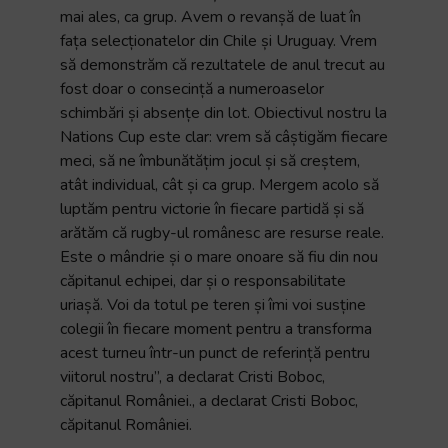
mai ales, ca grup. Avem o revanșă de luat în
fața selecționatelor din Chile și Uruguay. Vrem
să demonstrăm că rezultatele de anul trecut au
fost doar o consecință a numeroaselor
schimbări și absențe din lot. Obiectivul nostru la
Nations Cup este clar: vrem să câștigăm fiecare
meci, să ne îmbunătățim jocul și să creștem,
atât individual, cât și ca grup. Mergem acolo să
luptăm pentru victorie în fiecare partidă și să
arătăm că rugby-ul românesc are resurse reale.
Este o mândrie și o mare onoare să fiu din nou
căpitanul echipei, dar și o responsabilitate
uriașă. Voi da totul pe teren și îmi voi susține
colegii în fiecare moment pentru a transforma
acest turneu într-un punct de referință pentru
viitorul nostru”, a declarat Cristi Boboc,
căpitanul României., a declarat Cristi Boboc,
căpitanul României.