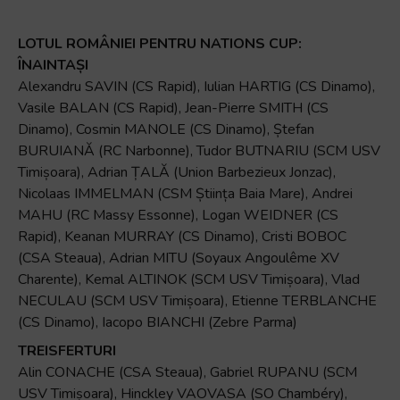
LOTUL ROMÂNIEI PENTRU NATIONS CUP:
ÎNAINTAȘI
Alexandru SAVIN (CS Rapid), Iulian HARTIG (CS Dinamo),
Vasile BALAN (CS Rapid), Jean-Pierre SMITH (CS
Dinamo), Cosmin MANOLE (CS Dinamo), Ștefan
BURUIANĂ (RC Narbonne), Tudor BUTNARIU (SCM USV
Timișoara), Adrian ȚALĂ (Union Barbezieux Jonzac),
Nicolaas IMMELMAN (CSM Știința Baia Mare), Andrei
MAHU (RC Massy Essonne), Logan WEIDNER (CS
Rapid), Keanan MURRAY (CS Dinamo), Cristi BOBOC
(CSA Steaua), Adrian MITU (Soyaux Angoulême XV
Charente), Kemal ALTINOK (SCM USV Timișoara), Vlad
NECULAU (SCM USV Timișoara), Etienne TERBLANCHE
(CS Dinamo), Iacopo BIANCHI (Zebre Parma)
TREISFERTURI
Alin CONACHE (CSA Steaua), Gabriel RUPANU (SCM
USV Timișoara), Hinckley VAOVASA (SO Chambéry),