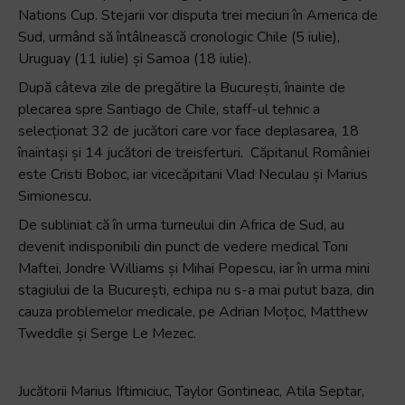
Nations Cup. Stejarii vor disputa trei meciuri în America de
+
Sud, urmând să întâlnească cronologic Chile (5 iulie),
/".
Uruguay (11 iulie) și Samoa (18 iulie).
This
shortcut
După câteva zile de pregătire la București, înainte de
activates
plecarea spre Santiago de Chile, staff-ul tehnic a
the
selecționat 32 de jucători care vor face deplasarea, 18
screen
înaintași și 14 jucători de treisferturi. Căpitanul României
reader
este Cristi Boboc, iar vicecăpitani Vlad Neculau și Marius
to
Simionescu.
help
De subliniat că în urma turneului din Africa de Sud, au
you
devenit indisponibili din punct de vedere medical Toni
navigate
Maftei, Jondre Williams și Mihai Popescu, iar în urma mini
and
stagiului de la București, echipa nu s-a mai putut baza, din
interact
cauza problemelor medicale, pe Adrian Moțoc, Matthew
with
Tweddle și Serge Le Mezec.
the
content.
J
ucătorii Marius Iftimiciuc, Taylor Gontineac, Atila Septar,