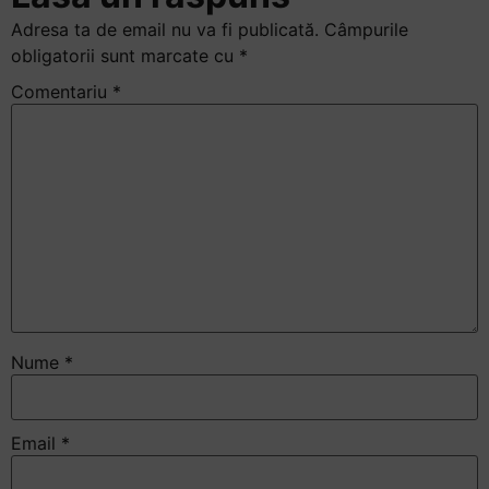
+
Adresa ta de email nu va fi publicată.
Câmpurile
/".
obligatorii sunt marcate cu
*
This
Comentariu
*
shortcut
activates
the
screen
reader
to
help
you
navigate
and
interact
Nume
*
with
the
content.
Email
*