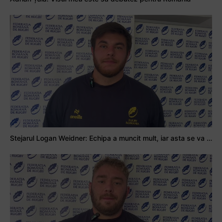
Stejarul Logan Weidner: Echipa a muncit mult, iar asta se va vedea în meciurile de la Nations Cup