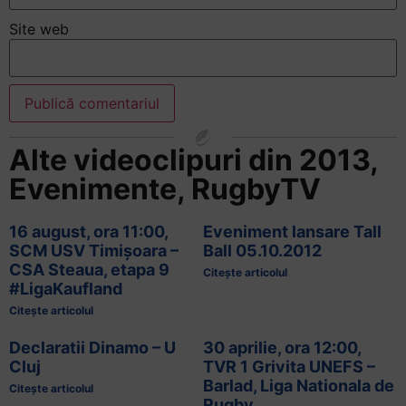
Site web
Alte videoclipuri din
2013
,
Evenimente
,
RugbyTV
16 august, ora 11:00,
Eveniment lansare Tall
SCM USV Timișoara –
Ball 05.10.2012
CSA Steaua, etapa 9
Citește articolul
#LigaKaufland
Citește articolul
Declaratii Dinamo – U
30 aprilie, ora 12:00,
Cluj
TVR 1 Grivita UNEFS –
Barlad, Liga Nationala de
Citește articolul
Rugby