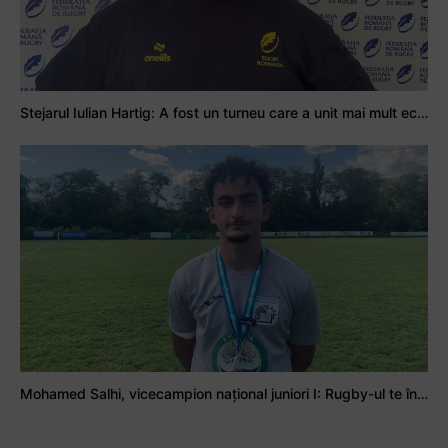
Stejarul Iulian Hartig: A fost un turneu care a unit mai mult echipa
Mohamed Salhi, vicecampion național juniori I: Rugby-ul te învață să accepți și înfrângerile