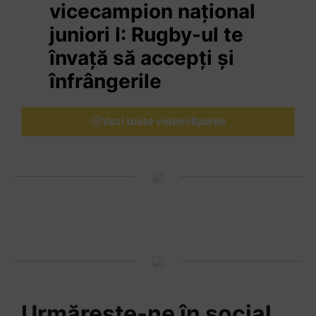
vicecampion național
juniori I: Rugby-ul te
învață să accepți și
înfrângerile
Vezi toate videoclipurile
Urmărește-ne în social