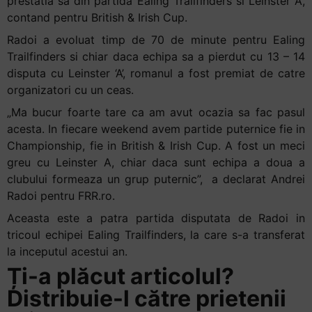
prestatia sa din partida Ealing Trailfinders si Leinster A,
contand pentru British & Irish Cup.
Radoi a evoluat timp de 70 de minute pentru Ealing
Trailfinders si chiar daca echipa sa a pierdut cu 13 – 14
disputa cu Leinster ‘A’, romanul a fost premiat de catre
organizatori cu un ceas.
„Ma bucur foarte tare ca am avut ocazia sa fac pasul
acesta. In fiecare weekend avem partide puternice fie in
Championship, fie in British & Irish Cup. A fost un meci
greu cu Leinster A, chiar daca sunt echipa a doua a
clubului formeaza un grup puternic”, a declarat Andrei
Radoi pentru FRR.ro.
Aceasta este a patra partida disputata de Radoi in
tricoul echipei Ealing Trailfinders, la care s-a transferat
la inceputul acestui an.
Ți-a plăcut articolul?
Distribuie-l către prietenii