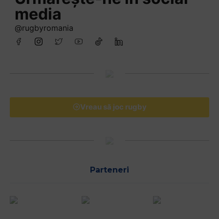
media
@rugbyromania
Vreau să joc rugby
Parteneri