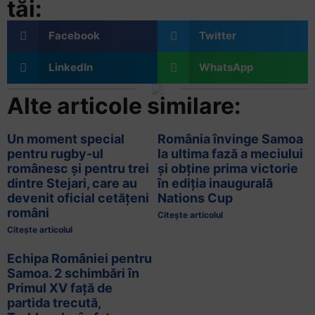
tăi:
Facebook
Twitter
LinkedIn
WhatsApp
Alte articole similare:
Un moment special
România învinge Samoa
pentru rugby-ul
la ultima fază a meciului
românesc și pentru trei
și obține prima victorie
dintre Stejari, care au
în ediția inaugurală
devenit oficial cetățeni
Nations Cup
români
Citește articolul
Citește articolul
Echipa României pentru
Samoa. 2 schimbări în
Primul XV față de
partida trecută,