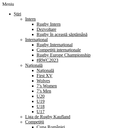
Meniu
Știri
Intern
Rugby Intern
Dezvoltare
Rugby în această săptămână
Internațional
Rugby Internațional
Competiții internaționale
Rugby Europe Championship
#RWC2023
Națională
Națională
First XV
Wolves
7’s Women
7’s Men
U20
U19
U18
U17
Liga de Rugby Kaufland
Competiții
Cupa României