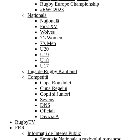
Rugby Europe Championship
#RWC2023
Națională
Națională
First XV
Wolves
7’s Women
7’s Men
U20
U19
U18
U17
Liga de Rugby Kaufland
Competiții
Cupa României
Cupa Regelui
Copii si Juniori
Sevens
DNS
Oficiali
Divizia A
RugbyTV
FRR
Informații de Interes Public
Strategia Nationala a rugbyului romanesc