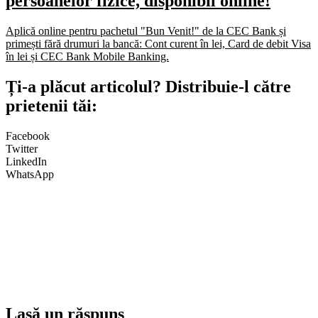
persoanelor fizice, disponibil online!
Aplică online pentru pachetul "Bun Venit!" de la CEC Bank și
primești fără drumuri la bancă: Cont curent în lei, Card de debit Visa
în lei și CEC Bank Mobile Banking.​
Ți-a plăcut articolul? Distribuie-l către
prietenii tăi:
Facebook
Twitter
LinkedIn
WhatsApp
Lasă un răspuns