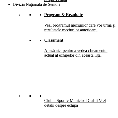
Divizia Națională de Seniori
Program & Rezultate
Vezi programul meciurilor care vor urma și
rezultatele meciurilor anterioare.
Clasament
Apasă aici pentru a vedea clasamentul
actual al echipelor din această ligă.
Clubul Sportiv Municipal Galati
Vezi
detalii despre echipă