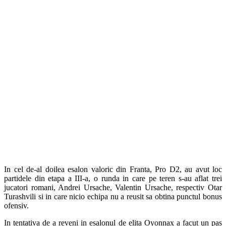
In cel de-al doilea esalon valoric din Franta, Pro D2, au avut loc
partidele din etapa a III-a, o runda in care pe teren s-au aflat trei
jucatori romani, Andrei Ursache, Valentin Ursache, respectiv Otar
Turashvili si in care nicio echipa nu a reusit sa obtina punctul bonus
ofensiv.
In tentativa de a reveni in esalonul de elita Oyonnax a facut un pas