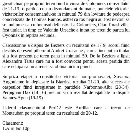
gresit chiar pe propriul teren fiind invinsa de Colomiers cu rezultatul
de 21-19, o partida cu un deznodamant dramatic, punctele victoriei
vizitatorilor consemnandu-se in minutul 79 din lovitura de pedeapsa
concretizata de Thomas Ramos, astfel ca ros-negrii au fost nevoiti sa
se multumesca cu bonusul defensiv. La Colomiers, Otar Turashvili a
fost titular, in timp ce Valentin Ursache a intrat pe teren de partea lui
Oyonnax in repriza secunda.
Carcassonne a dispus de Beziers cu rezultatul de 17-9, scorul fiind
deschis de eseul pilierului Andrei Urasache , care a inceput ca titular
si a fost prezent pe teren pana in minutul 59. De la Beziers a lipsit
Alexandru Tarus care nu a fost convocat pentru acesta partida din
care echipa sa nu a reusit sa obtina niciun punct.
Surpriza etapei a constituit-o victoria nou-promovatei, Soyaux-
Angouleme in deplasare la Biarritz, rezultat 21-20, alte succes ale
oaspetilor fiind inregistrate in partidele Narbonne-Albi (28-34),
Perpignan-Dax (14-16) precum si un rezultat de egalitate in disputa
Vannes-Agen (19-19).
Liderul clasamentului ProD2 este Aurillac care a trecut de
Montauban pe propriul teren cu rezultatul de 20-12.
Clasament:
1.Aurillac-10p