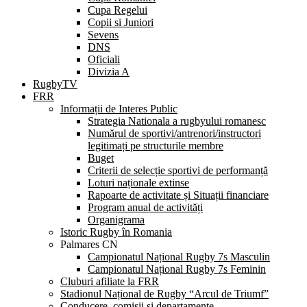
Cupa Regelui
Copii si Juniori
Sevens
DNS
Oficiali
Divizia A
RugbyTV
FRR
Informații de Interes Public
Strategia Nationala a rugbyului romanesc
Numărul de sportivi/antrenori/instructori
legitimați pe structurile membre
Buget
Criterii de selecție sportivi de performanță
Loturi naționale extinse
Rapoarte de activitate și Situații financiare
Program anual de activități
Organigrama
Istoric Rugby în Romania
Palmares CN
Campionatul Național Rugby 7s Masculin
Campionatul Național Rugby 7s Feminin
Cluburi afiliate la FRR
Stadionul Național de Rugby “Arcul de Triumf”
Conducere, comisii și departamente