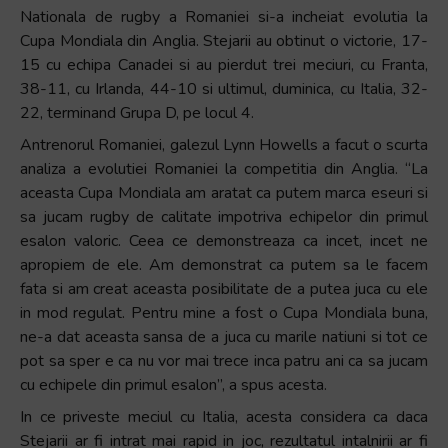
Nationala de rugby a Romaniei si-a incheiat evolutia la
Cupa Mondiala din Anglia. Stejarii au obtinut o victorie, 17-
15 cu echipa Canadei si au pierdut trei meciuri, cu Franta,
38-11, cu Irlanda, 44-10 si ultimul, duminica, cu Italia, 32-
22, terminand Grupa D, pe locul 4.
Antrenorul Romaniei, galezul Lynn Howells a facut o scurta
analiza a evolutiei Romaniei la competitia din Anglia. “La
aceasta Cupa Mondiala am aratat ca putem marca eseuri si
sa jucam rugby de calitate impotriva echipelor din primul
esalon valoric. Ceea ce demonstreaza ca incet, incet ne
apropiem de ele. Am demonstrat ca putem sa le facem
fata si am creat aceasta posibilitate de a putea juca cu ele
in mod regulat. Pentru mine a fost o Cupa Mondiala buna,
ne-a dat aceasta sansa de a juca cu marile natiuni si tot ce
pot sa sper e ca nu vor mai trece inca patru ani ca sa jucam
cu echipele din primul esalon”, a spus acesta.
In ce priveste meciul cu Italia, acesta considera ca daca
Stejarii ar fi intrat mai rapid in joc, rezultatul intalnirii ar fi