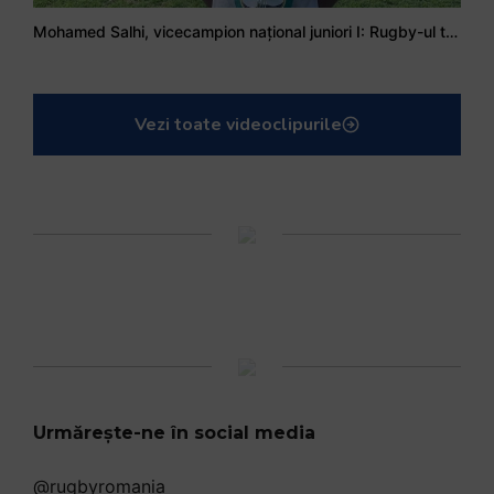
Mohamed Salhi, vicecampion național juniori I: Rugby-ul te învață să accepți și înfrângerile
Vezi toate videoclipurile
Urmărește-ne în social media
@rugbyromania