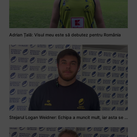
Adrian Țală: Visul meu este să debutez pentru România
Stejarul Logan Weidner: Echipa a muncit mult, iar asta se va vedea în meciurile de la Nations Cup