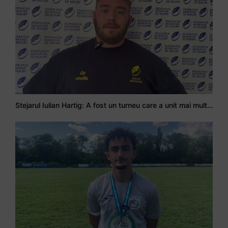
Stejarul Iulian Hartig: A fost un turneu care a unit mai mult echipa