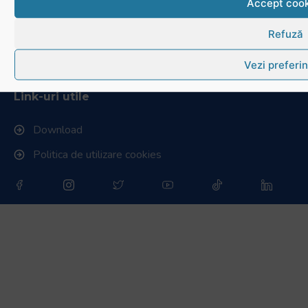
Accept cook
Stadionul național de rugby
Refuză
Conducere, comisii și departamente
Info - Anunțuri
Vezi preferin
Link-uri utile
Download
Politica de utilizare cookies