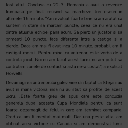
fost altul. Condusa cu 22-3, Romania a avut o revenire
frumoasa pe final, reusind sa marcheze trei eseuri in
ultimele 15 minute. “Am evoluat foarte bine si am aratat ca
suntem in stare sa marcam puncte, ceea ce nu era unul
dintre atuurile echipei pana acum. Sa pierzi un jucator si sa
primesti 10 puncte, face diferenta intre a castiga si a
pierde. Daca am mai fi avut inca 10 minute, probabil am fi
castigat meciul. Pentru mine, ca antrenor, este vorba de a
controla jocul. Noi nu am facut acest lucru, nu am putut sa
controlam zonele de contact si asta ne-a costat”, a explicat
Howells.
Dezamagirea antrenorului galez vine din faptul ca Stejarii au
avut in mana victoria, insa nu au stiut sa profite de acest
lucru. „Este foarte greu de spus care este concluzia
generala dupa aceasta Cupa Mondiala pentru ca sunt
foarte dezamagit de felul in care am terminat campania.
Cred ca am fi meritat mai mult. Dar una peste alta, am
obtinut acea victorie cu Canada si am demonstrat lumii