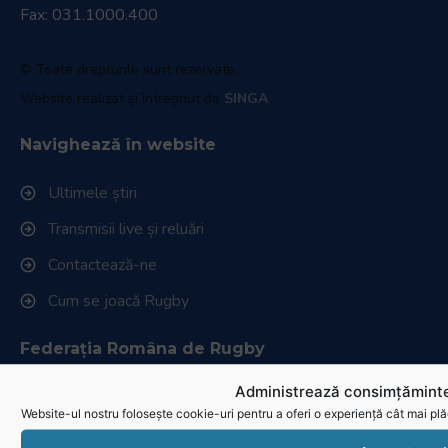
Fax: 031.1000.400
© Toate drepturile sunt rezervate.
Website realizat și întreținut de
SINGA
Navighează în website
Ultimele știri
Transmisii live și reluări
Contactează-ne
Cum se joacă Rugby
Federația Româna de Rugby
Administrează consimțăminte
Istoric rugby în România
Website-ul nostru folosește cookie-uri pentru a oferi o experiență cât mai plă
Cluburi afiliate la FRR