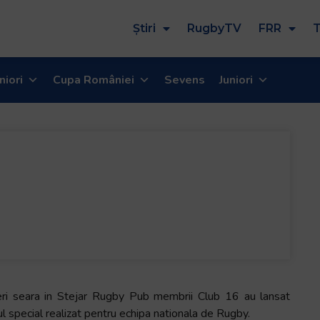
Știri
RugbyTV
FRR
T
niori
Cupa României
Sevens
Juniori
eri seara in Stejar Rugby Pub membrii Club 16 au lansat
l special realizat pentru echipa nationala de Rugby.