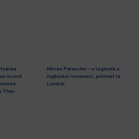
ătoarea
Mircea Paraschiv – o legenda a
ui record
rugbyului romanesc, premiat la
perirea
Londra!
is Thau