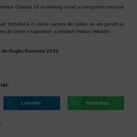
brilor Clubului 16 ca backing vocal) au inregistrat imnul pe
uat fotbalistul X, cativa oameni din online ne-am gandit sa
rea din teren a rugbistilor’, a declarat Marius Matache
lei de Rugby Romania 2010
tăi:
LinkedIn
WhatsApp