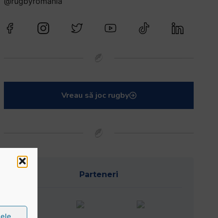
@rugbyromania
Vreau să joc rugby
Parteneri
țele