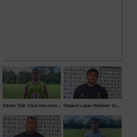
Adrian Țală: Visul meu este să debutez pentru România
Stejarul Logan Weidner: Echipa a muncit mult, iar asta se va vedea în meciurile de la Nations Cup