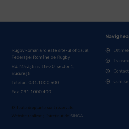
Navighea
RugbyRomania.ro
este site-ul oficial al
Ultimele
Federației Române de Rugby.
Transmisi
Bd. Mărăști nr. 18-20, sector 1,
Contac
București
Cum se
Telefon:
031.1000.500
Fax: 031.1000.400
© Toate drepturile sunt rezervate.
Website realizat și întreținut de
SINGA