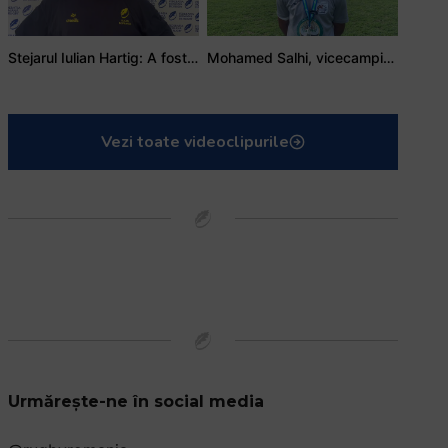
Stejarul Iulian Hartig: A fost un turneu care a unit mai mult echipa
Mohamed Salhi, vicecampion național juniori I: Rugby-ul te învață să accepți și înfrângerile
Vezi toate videoclipurile
Urmărește-ne în social media