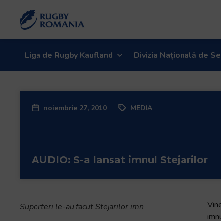
Welcome
to
All
in
One
Liga de Rugby Kaufland
Divizia Națională de Se
Accessibility
screen
reader.
To
noiembrie 27, 2010
MEDIA
start
the
All
in
AUDIO: S-a lansat imnul Stejarilor
One
Accessibility
screen
reader,
Vin
Suporteri le-au facut Stejarilor imn
press
imnu
"Ctrl