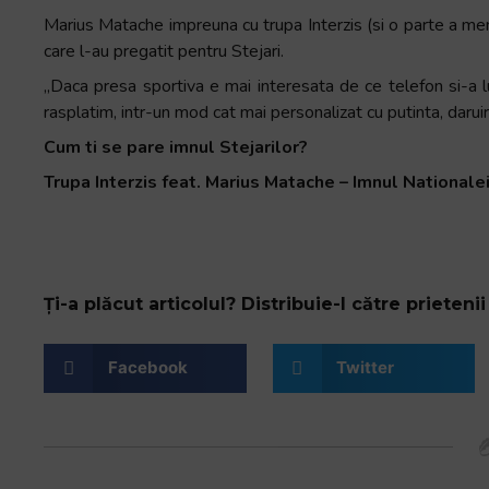
+
Marius Matache impreuna cu trupa Interzis (si o parte a mem
/".
care l-au pregatit pentru Stejari.
This
„Daca presa sportiva e mai interesata de ce telefon si-a l
shortcut
rasplatim, intr-un mod cat mai personalizat cu putinta, darui
activates
Cum ti se pare imnul Stejarilor?
the
screen
Trupa Interzis feat. Marius Matache – Imnul Nationa
reader
to
help
you
Ți-a plăcut articolul? Distribuie-l către prietenii 
navigate
and
interact
Facebook
Twitter
with
the
content.