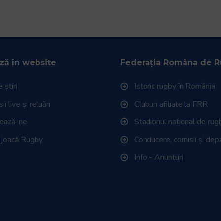
ză în website
Federația Româna de 
 știri
Istoric rugby în România
i live și reluări
Cluburi afiliate la FRR
tează-ne
Stadionul național de rug
 joacă Rugby
Conducere, comisii și de
Info - Anunțuri