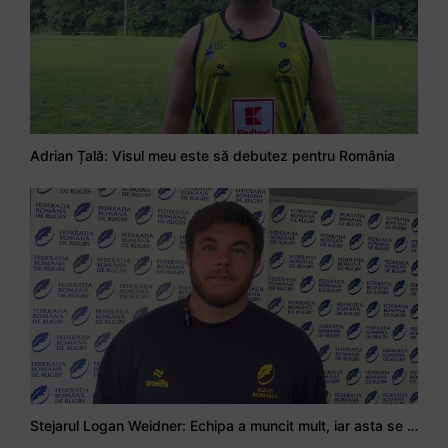
Adrian Țală: Visul meu este să debutez pentru România
Stejarul Logan Weidner: Echipa a muncit mult, iar asta se va vedea în meciurile de la Nations Cup