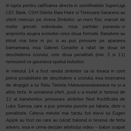
In lupta pentru calificarea directa in semifinalele SuperLigii
CEC Bank, CSM Stiinta Baia Mare si Timisoara Saracens au
oferit miercuri, pe Arena Zimbrilor, un meci fizic, marcat de
multe greseli individuale, miza partidei punandu-si
amprenta asupra evolutiei celor doua formatii. Banatenii au
intrat mai bine in joc si au pus presiune pe apararea
baimareana, insa Gabriel Conache a ratat de doua ori
deschiderea scorului, cele doua penalitati (min. 3 si 11)
nereusind sa gaseasca spatiul buturilor.
In minutul 14 a fost randul zimbrilor sa isi treaca in cont
prima posibilitate de deschidere a scorului, insa incercarea
de dropgol a lui Ratu Taniela Matavunawasawasa nu si-a
atins tinta. In urmatorul sfert, jocul s-a mutat in terenul de
22 al banatenilor, presiunea zimbrilor fiind fructificata de
Luke Samoa, care a pus primele puncte pe tabela, dintr-o
penalitate. Cateva minute mai tarziu, tot elevii lui Eugen
Apjok au fost cei care au culcat balonul in terenul de tinta
advers, insa in urma deciziei arbitrului video – balon scapat