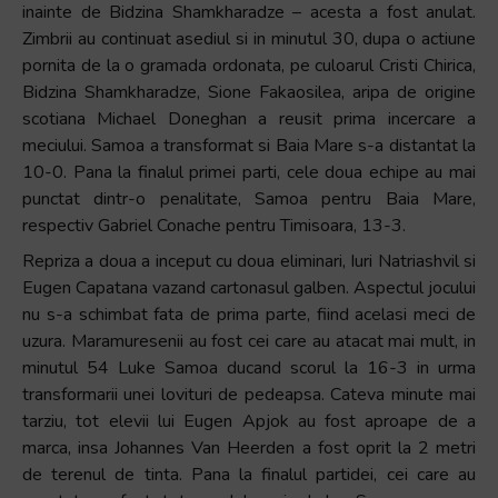
inainte de Bidzina Shamkharadze – acesta a fost anulat.
Zimbrii au continuat asediul si in minutul 30, dupa o actiune
pornita de la o gramada ordonata, pe culoarul Cristi Chirica,
Bidzina Shamkharadze, Sione Fakaosilea, aripa de origine
scotiana Michael Doneghan a reusit prima incercare a
meciului. Samoa a transformat si Baia Mare s-a distantat la
10-0. Pana la finalul primei parti, cele doua echipe au mai
punctat dintr-o penalitate, Samoa pentru Baia Mare,
respectiv Gabriel Conache pentru Timisoara, 13-3.
Repriza a doua a inceput cu doua eliminari, Iuri Natriashvil si
Eugen Capatana vazand cartonasul galben. Aspectul jocului
nu s-a schimbat fata de prima parte, fiind acelasi meci de
uzura. Maramuresenii au fost cei care au atacat mai mult, in
minutul 54 Luke Samoa ducand scorul la 16-3 in urma
transformarii unei lovituri de pedeapsa. Cateva minute mai
tarziu, tot elevii lui Eugen Apjok au fost aproape de a
marca, insa Johannes Van Heerden a fost oprit la 2 metri
de terenul de tinta. Pana la finalul partidei, cei care au