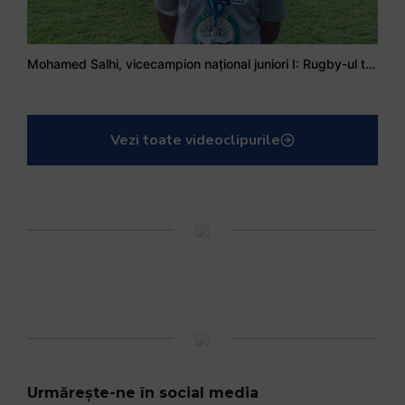
Mohamed Salhi, vicecampion național juniori I: Rugby-ul te învață să accepți și înfrângerile
Vezi toate videoclipurile
Urmărește-ne în social media