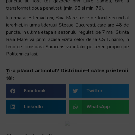
punctat au fost tot gazdele prin Luke Samoa, care a
transformat doua penalitati (min. 65 si min. 76).
In urma acestei victorii, Baia Mare trece pe locul secund al
ierarhiei, in urma liderului Steaua Bucuresti, care are 48 de
puncte. In ultima etapa a sezonului regulat, pe 7 mai, Stiinta
Baia Mare va primi acasa vizita celor de la CS Dinamo, in
timp ce Timisoara Saracens va intalni pe teren propriu pe
Politehnica Iasi.
Ți-a plăcut articolul? Distribuie-l către prietenii
tăi:
Facebook
Twitter
LinkedIn
WhatsApp