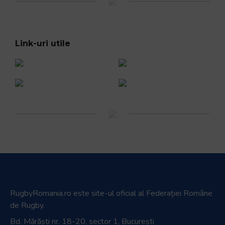
Link-uri utile
RugbyRomania.ro
este site-ul oficial al Federației Române
de Rugby.
Bd. Mărăști nr. 18-20, sector 1, București