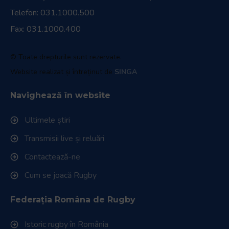
Telefon:
031.1000.500
Fax: 031.1000.400
© Toate drepturile sunt rezervate.
Website realizat și întreținut de
SINGA
Navighează în website
Ultimele știri
Transmisii live și reluări
Contactează-ne
Cum se joacă Rugby
Federația Româna de Rugby
Istoric rugby în România