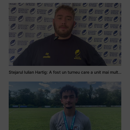
Stejarul Iulian Hartig: A fost un turneu care a unit mai mult echipa