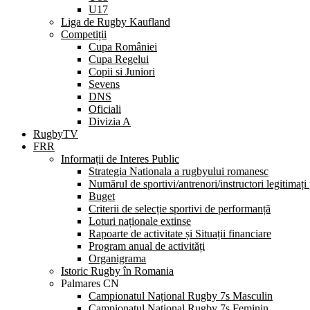
U17
Liga de Rugby Kaufland
Competiții
Cupa României
Cupa Regelui
Copii si Juniori
Sevens
DNS
Oficiali
Divizia A
RugbyTV
FRR
Informații de Interes Public
Strategia Nationala a rugbyului romanesc
Numărul de sportivi/antrenori/instructori legitimați
Buget
Criterii de selecție sportivi de performanță
Loturi naționale extinse
Rapoarte de activitate și Situații financiare
Program anual de activități
Organigrama
Istoric Rugby în Romania
Palmares CN
Campionatul Național Rugby 7s Masculin
Campionatul Național Rugby 7s Feminin