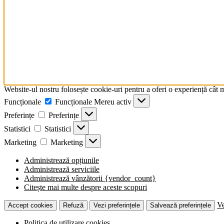
Website-ul nostru folosește cookie-uri pentru a oferi o experiență cât 
Funcționale
Funcționale
Mereu activ
Preferințe
Preferințe
Statistici
Statistici
Marketing
Marketing
Administrează opțiunile
Administrează serviciile
Administrează vânzătorii {vendor_count}
Citește mai multe despre aceste scopuri
Ve
Accept cookies
Refuză
Vezi preferințele
Salvează preferințele
Politica de utilizare cookies