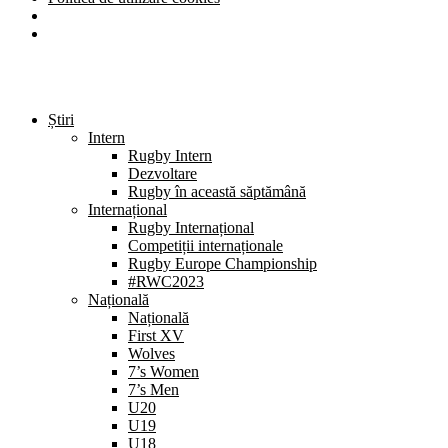
Știri
Intern
Rugby Intern
Dezvoltare
Rugby în această săptămână
Internațional
Rugby Internațional
Competiții internaționale
Rugby Europe Championship
#RWC2023
Națională
Națională
First XV
Wolves
7’s Women
7’s Men
U20
U19
U18