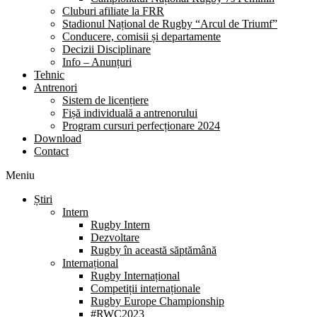
Cluburi afiliate la FRR
Stadionul Național de Rugby “Arcul de Triumf”
Conducere, comisii și departamente
Decizii Disciplinare
Info – Anunțuri
Tehnic
Antrenori
Sistem de licențiere
Fișă individuală a antrenorului
Program cursuri perfecționare 2024
Download
Contact
Meniu
Știri
Intern
Rugby Intern
Dezvoltare
Rugby în această săptămână
Internațional
Rugby Internațional
Competiții internaționale
Rugby Europe Championship
#RWC2023