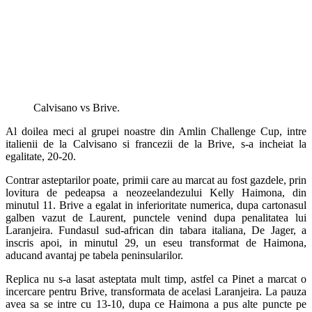
Calvisano vs Brive.
Al doilea meci al grupei noastre din Amlin Challenge Cup, intre
italienii de la Calvisano si francezii de la Brive, s-a incheiat la
egalitate, 20-20.
Contrar asteptarilor poate, primii care au marcat au fost gazdele, prin
lovitura de pedeapsa a neozeelandezului Kelly Haimona, din
minutul 11. Brive a egalat in inferioritate numerica, dupa cartonasul
galben vazut de Laurent, punctele venind dupa penalitatea lui
Laranjeira. Fundasul sud-african din tabara italiana, De Jager, a
inscris apoi, in minutul 29, un eseu transformat de Haimona,
aducand avantaj pe tabela peninsularilor.
Replica nu s-a lasat asteptata mult timp, astfel ca Pinet a marcat o
incercare pentru Brive, transformata de acelasi Laranjeira. La pauza
avea sa se intre cu 13-10, dupa ce Haimona a pus alte puncte pe