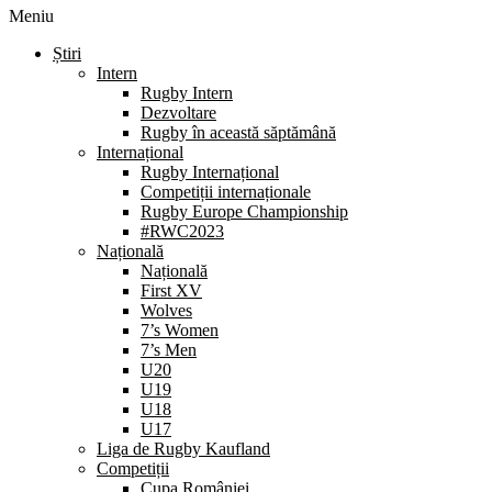
Meniu
Știri
Intern
Rugby Intern
Dezvoltare
Rugby în această săptămână
Internațional
Rugby Internațional
Competiții internaționale
Rugby Europe Championship
#RWC2023
Națională
Națională
First XV
Wolves
7’s Women
7’s Men
U20
U19
U18
U17
Liga de Rugby Kaufland
Competiții
Cupa României