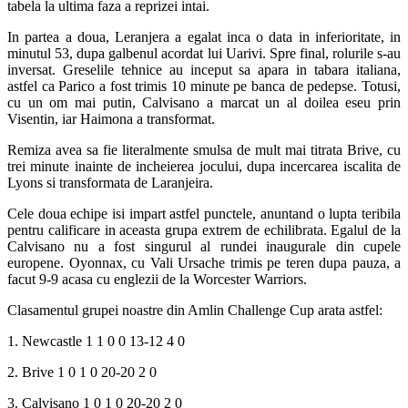
tabela la ultima faza a reprizei intai.
In partea a doua, Leranjera a egalat inca o data in inferioritate, in
minutul 53, dupa galbenul acordat lui Uarivi. Spre final, rolurile s-au
inversat. Greselile tehnice au inceput sa apara in tabara italiana,
astfel ca Parico a fost trimis 10 minute pe banca de pedepse. Totusi,
cu un om mai putin, Calvisano a marcat un al doilea eseu prin
Visentin, iar Haimona a transformat.
Remiza avea sa fie literalmente smulsa de mult mai titrata Brive, cu
trei minute inainte de incheierea jocului, dupa incercarea iscalita de
Lyons si transformata de Laranjeira.
Cele doua echipe isi impart astfel punctele, anuntand o lupta teribila
pentru calificare in aceasta grupa extrem de echilibrata. Egalul de la
Calvisano nu a fost singurul al rundei inaugurale din cupele
europene. Oyonnax, cu Vali Ursache trimis pe teren dupa pauza, a
facut 9-9 acasa cu englezii de la Worcester Warriors.
Clasamentul grupei noastre din Amlin Challenge Cup arata astfel:
1. Newcastle 1 1 0 0 13-12 4 0
2. Brive 1 0 1 0 20-20 2 0
3. Calvisano 1 0 1 0 20-20 2 0