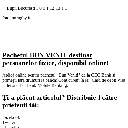
4. Lupii Bucuresti 1 0 0 1 12-13 1 1
foto: onrugby.it
Pachetul BUN VENIT destinat
persoanelor fizice, disponibil online!
Aplică online pentru pachetul "Bun Venit!" de la CEC Bank și
primești fără drumuri la bancă: Cont curent în lei, Card de debit Visa
în lei și CEC Bank Mobile Banking.​
Ți-a plăcut articolul? Distribuie-l către
prietenii tăi:
Facebook
Twitter
LinkedIn