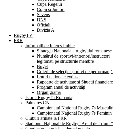
Cupa Regelui
Copii si Juniori
Sevens
DNS
Oficiali
Divizia A
RugbyTV
FRR
Informații de Interes Public
Strategia Nationala a rugbyului romanesc
Numărul de sportivi/antrenori/instructori
legitimați pe structurile membre
Buget
Criterii de selecție sportivi de performanță
Loturi naționale extinse
Rapoarte de activitate și Situații financiare
Program anual de activități
Organigrama
Istoric Rugby în Romania
Palmares CN
Campionatul Național Rugby 7s Masculin
Campionatul Național Rugby 7s Feminin
Cluburi afiliate la FRR
Stadionul Național de Rugby “Arcul de Triumf”
Conducere, comisii și departamente