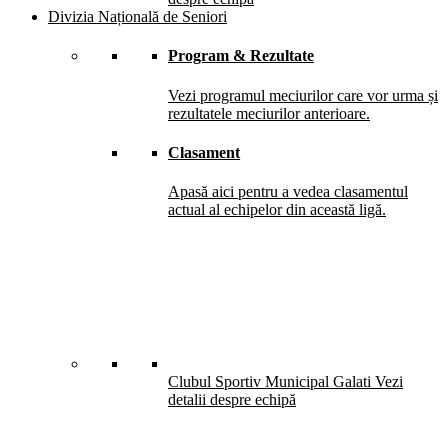
Divizia Națională de Seniori
Program & Rezultate
Vezi programul meciurilor care vor urma și
rezultatele meciurilor anterioare.
Clasament
Apasă aici pentru a vedea clasamentul
actual al echipelor din această ligă.
Clubul Sportiv Municipal Galati
Vezi
detalii despre echipă