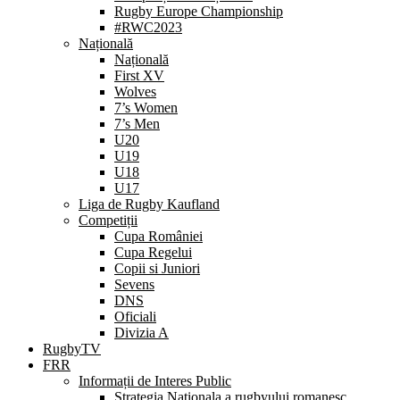
Rugby Europe Championship
#RWC2023
Națională
Națională
First XV
Wolves
7’s Women
7’s Men
U20
U19
U18
U17
Liga de Rugby Kaufland
Competiții
Cupa României
Cupa Regelui
Copii si Juniori
Sevens
DNS
Oficiali
Divizia A
RugbyTV
FRR
Informații de Interes Public
Strategia Nationala a rugbyului romanesc