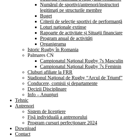
Numărul de sportivi/antrenori/instructori
legitimați pe structurile membre
Buget
Criterii de selecție sportivi de performanță
Loturi naționale extinse
Rapoarte de activitate și Situații financiare
Program anual de activități
Organigrama
Istoric Rugby în Romania
Palmares CN
Campionatul Național Rugby 7s Masculin
Campionatul Național Rugby 7s Feminin
Cluburi afiliate la FRR
Stadionul Național de Rugby “Arcul de Triumf”
Conducere, comisii și departamente
Decizii Disciplinare
Info – Anunțuri
Tehnic
Antrenori
Sistem de licențiere
Fișă individuală a antrenorului
Program cursuri perfecționare 2024
Download
Contact