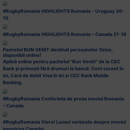
+
#RugbyRomania HIGHLIGHTS Romania – Uruguay 36-
/".
10
This
shortcut
activates
#RugbyRomania HIGHLIGHTS Romania – Canada 21-16
the
screen
Pachetul BUN VENIT destinat persoanelor fizice,
reader
disponibil online!
to
Aplică online pentru pachetul "Bun Venit!" de la CEC
help
Bank și primești fără drumuri la bancă: Cont curent în
you
lei, Card de debit Visa în lei și CEC Bank Mobile
navigate
Banking.​
and
interact
#RugbyRomania Conferinta de presa meciul Romania
with
– Canada
the
content.
#RugbyRomania Viorel Lucaci vorbeste despre meciul
impotriva Canadei