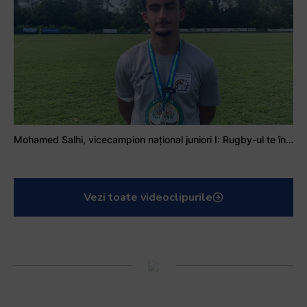
Mohamed Salhi, vicecampion național juniori I: Rugby-ul te învață să accepți și înfrângerile
Vezi toate videoclipurile