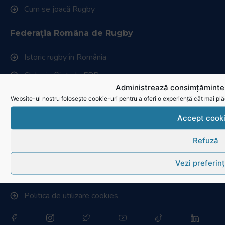
Cum se joacă Rugby
Federația Româna de Rugby
Istoric rugby în România
Cluburi afiliate la FRR
Administrează consimțămintel
Stadionul național de rugby
Website-ul nostru folosește cookie-uri pentru a oferi o experiență cât mai plă
Conducere, comisii și departamente
Accept cook
Info - Anunțuri
Refuză
Link-uri utile
Vezi preferin
Download
Politica de utilizare cookies