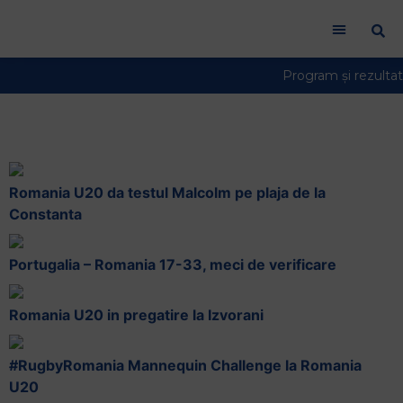
Welcome
to
All
in
One
Accessibility
2016
screen
reader.
To
Romania U20 da testul Malcolm pe plaja de la
start
Constanta
the
All
Portugalia – Romania 17-33, meci de verificare
in
One
Accessibility
Romania U20 in pregatire la Izvorani
screen
reader,
#RugbyRomania Mannequin Challenge la Romania
press
U20
"Ctrl