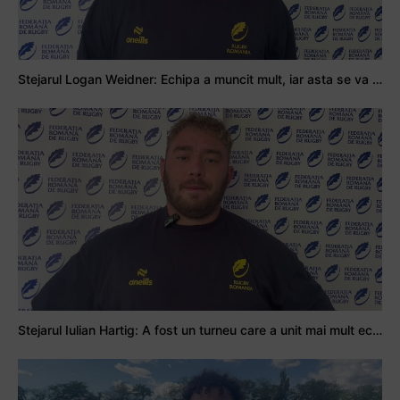
Stejarul Logan Weidner: Echipa a muncit mult, iar asta se va vedea în meciurile de la Nations Cup
Stejarul Iulian Hartig: A fost un turneu care a unit mai mult echipa