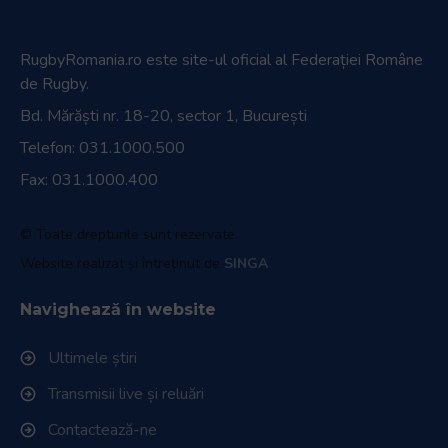
RugbyRomania.ro
este site-ul oficial al Federației Române
de Rugby.
Bd. Mărăști nr. 18-20, sector 1, București
Telefon:
031.1000.500
Fax: 031.1000.400
© Toate drepturile sunt rezervate.
Website realizat și întreținut de
SINGA
Navighează în website
Ultimele știri
Transmisii live și reluări
Contactează-ne