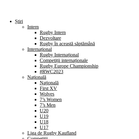
Știri
Intern
Rugby Intern
Dezvoltare
Rugby în această săptămână
Internațional
Rugby Internațional
Competiții internaționale
Rugby Europe Championship
#RWC2023
Națională
Națională
First XV
Wolves
7’s Women
7’s Men
U20
U19
U18
U17
Liga de Rugby Kaufland
Competiții