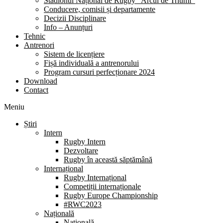
Stadionul Național de Rugby “Arcul de Triumf”
Conducere, comisii și departamente
Decizii Disciplinare
Info – Anunțuri
Tehnic
Antrenori
Sistem de licențiere
Fișă individuală a antrenorului
Program cursuri perfecționare 2024
Download
Contact
Meniu
Știri
Intern
Rugby Intern
Dezvoltare
Rugby în această săptămână
Internațional
Rugby Internațional
Competiții internaționale
Rugby Europe Championship
#RWC2023
Națională
Națională