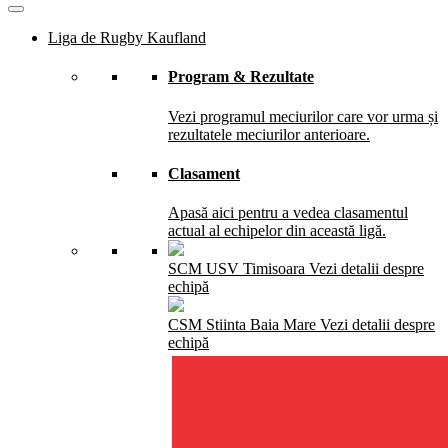
Liga de Rugby Kaufland
Program & Rezultate
Vezi programul meciurilor care vor urma și
rezultatele meciurilor anterioare.
Clasament
Apasă aici pentru a vedea clasamentul
actual al echipelor din această ligă.
SCM USV Timisoara
Vezi detalii despre
echipă
CSM Stiinta Baia Mare
Vezi detalii despre
echipă