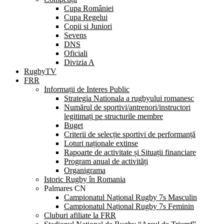
Cupa României
Cupa Regelui
Copii si Juniori
Sevens
DNS
Oficiali
Divizia A
RugbyTV
FRR
Informații de Interes Public
Strategia Nationala a rugbyului romanesc
Numărul de sportivi/antrenori/instructori
legitimați pe structurile membre
Buget
Criterii de selecție sportivi de performanță
Loturi naționale extinse
Rapoarte de activitate și Situații financiare
Program anual de activități
Organigrama
Istoric Rugby în Romania
Palmares CN
Campionatul Național Rugby 7s Masculin
Campionatul Național Rugby 7s Feminin
Cluburi afiliate la FRR