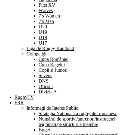
First XV
Wolves
7’s Women
7’s Men
U20
U19
U18
U17
Liga de Rugby Kaufland
Competiții
Cupa României
Cupa Regelui
Copii si Juniori
Sevens
DNS
Oficiali
Divizia A
RugbyTV
FRR
Informații de Interes Public
Strategia Nationala a rugbyului romanesc
Numărul de sportivi/antrenori/instructori
legitimați pe structurile membre
Buget