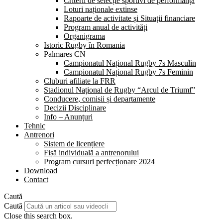
Criterii de selecție sportivi de performanță
Loturi naționale extinse
Rapoarte de activitate și Situații financiare
Program anual de activități
Organigrama
Istoric Rugby în Romania
Palmares CN
Campionatul Național Rugby 7s Masculin
Campionatul Național Rugby 7s Feminin
Cluburi afiliate la FRR
Stadionul Național de Rugby “Arcul de Triumf”
Conducere, comisii și departamente
Decizii Disciplinare
Info – Anunțuri
Tehnic
Antrenori
Sistem de licențiere
Fișă individuală a antrenorului
Program cursuri perfecționare 2024
Download
Contact
Caută
Caută
Close this search box.