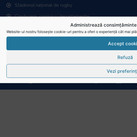
Stadionul național de rugby
Conducere, comisii și departamente
Administrează consimțămintel
Info - Anunțuri
Website-ul nostru folosește cookie-uri pentru a oferi o experiență cât mai plă
Link-uri utile
Accept cook
Download
Refuză
Politica de utilizare cookies
Vezi preferin