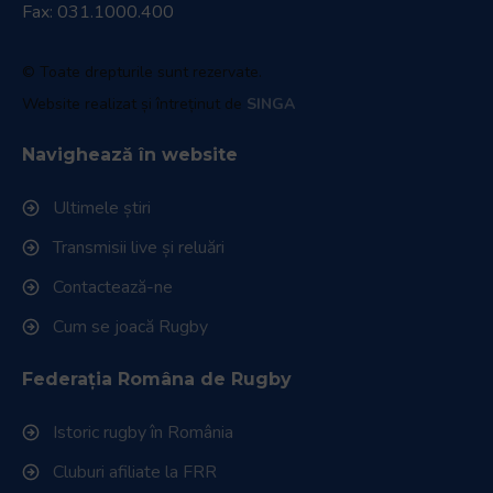
Fax: 031.1000.400
© Toate drepturile sunt rezervate.
Website realizat și întreținut de
SINGA
Navighează în website
Ultimele știri
Transmisii live și reluări
Contactează-ne
Cum se joacă Rugby
Federația Româna de Rugby
Istoric rugby în România
Cluburi afiliate la FRR