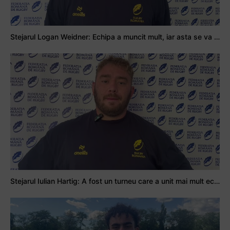
Stejarul Logan Weidner: Echipa a muncit mult, iar asta se va vedea în meciurile de la Nations Cup
Stejarul Iulian Hartig: A fost un turneu care a unit mai mult echipa