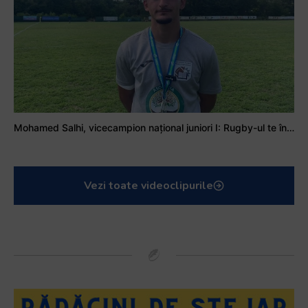
Mohamed Salhi, vicecampion național juniori I: Rugby-ul te învață să accepți și înfrângerile
Vezi toate videoclipurile