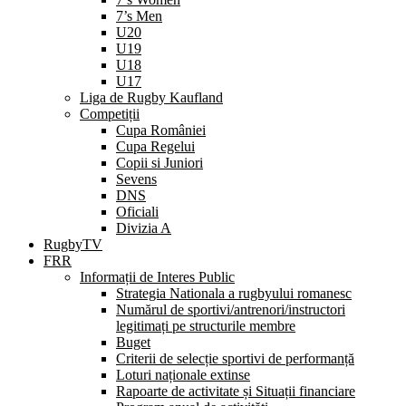
7’s Men
U20
U19
U18
U17
Liga de Rugby Kaufland
Competiții
Cupa României
Cupa Regelui
Copii si Juniori
Sevens
DNS
Oficiali
Divizia A
RugbyTV
FRR
Informații de Interes Public
Strategia Nationala a rugbyului romanesc
Numărul de sportivi/antrenori/instructori
legitimați pe structurile membre
Buget
Criterii de selecție sportivi de performanță
Loturi naționale extinse
Rapoarte de activitate și Situații financiare