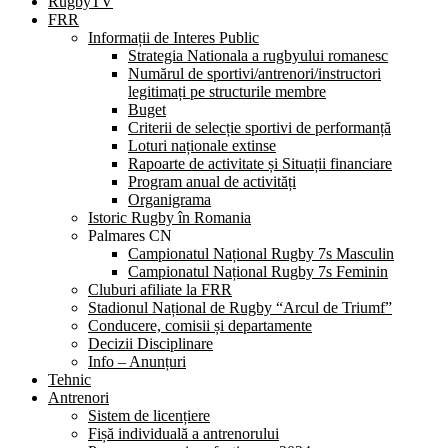
RugbyTV
FRR
Informații de Interes Public
Strategia Nationala a rugbyului romanesc
Numărul de sportivi/antrenori/instructori
legitimați pe structurile membre
Buget
Criterii de selecție sportivi de performanță
Loturi naționale extinse
Rapoarte de activitate și Situații financiare
Program anual de activități
Organigrama
Istoric Rugby în Romania
Palmares CN
Campionatul Național Rugby 7s Masculin
Campionatul Național Rugby 7s Feminin
Cluburi afiliate la FRR
Stadionul Național de Rugby “Arcul de Triumf”
Conducere, comisii și departamente
Decizii Disciplinare
Info – Anunțuri
Tehnic
Antrenori
Sistem de licențiere
Fișă individuală a antrenorului