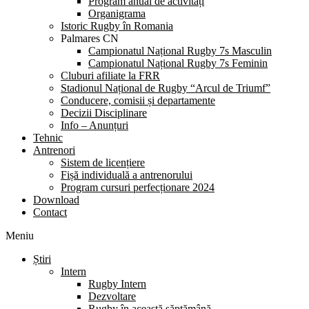
Program anual de activități
Organigrama
Istoric Rugby în Romania
Palmares CN
Campionatul Național Rugby 7s Masculin
Campionatul Național Rugby 7s Feminin
Cluburi afiliate la FRR
Stadionul Național de Rugby “Arcul de Triumf”
Conducere, comisii și departamente
Decizii Disciplinare
Info – Anunțuri
Tehnic
Antrenori
Sistem de licențiere
Fișă individuală a antrenorului
Program cursuri perfecționare 2024
Download
Contact
Meniu
Știri
Intern
Rugby Intern
Dezvoltare
Rugby în această săptămână