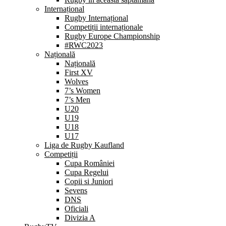
Internațional
Rugby Internațional
Competiții internaționale
Rugby Europe Championship
#RWC2023
Națională
Națională
First XV
Wolves
7’s Women
7’s Men
U20
U19
U18
U17
Liga de Rugby Kaufland
Competiții
Cupa României
Cupa Regelui
Copii si Juniori
Sevens
DNS
Oficiali
Divizia A