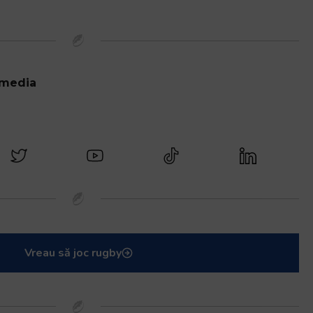
 media
Vreau să joc rugby