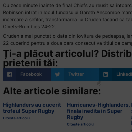
Cu zece minute inainte de final Chiefs au reusit sa intoarc
Robinson intrat in locul fundasului Gareth Anscombe ma
incercare a sefilor, transformarea lui Cruden facand ca ta
Chiefs-Brumbies 24-22.
Cruden a mai punctat o data din lovitura de pedeapsa, ia
22 cucerind pentru a doua oara consecutiva titlul de cam
Ți-a plăcut articolul? Distrib
prietenii tăi:
Facebook
Twitter
Linked
Alte articole similare:
Highlanders au cucerit
Hurricanes-Highlanders,
trofeul Super Rugby
finala inedita in Super
Rugby
Citește articolul
Citește articolul