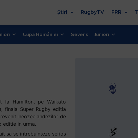
Știri
RugbyTV
FRR
T
niori
Cupa României
Sevens
Juniori
at la Hamilton, pe Waikato
, finala Super Rugby editia
revenit neozeelandezilor de
o editie in urma.
uit sa se intrebuinteze serios