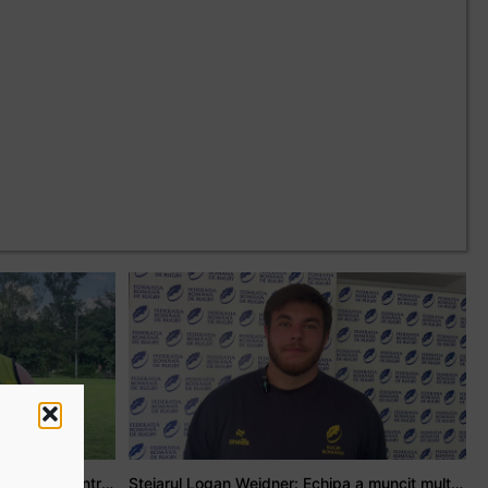
Adrian Țală: Visul meu este să debutez pentru România
Stejarul Logan Weidner: Echipa a muncit mult, iar asta se va vedea în meciurile de la Nations Cup