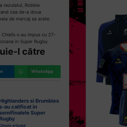
a rezulatul, Robbie
rcand cea de-a doua
bela de marcaj sa arate:
r Chiefs s-au impus cu 27-
pioana in Super Rugby.
uie-l către
In
WhatsApp
Highlanders si Brumbies
s-au calificat in
semifinalele Super
Rugby
Citește articolul