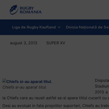
Welcome
to
All
in
One
Liga de Rugby Kaufland
Divizia Națională de Se
Accessibility
screen
august 3, 2013
SUPER XV
reader.
Chiefs si-au
To
start
aparat titlul in
the
Super Rugby
All
in
One
Disput
Accessibility
Stadium
Chiefs si-au aparat titul.
screen
2013 a 
reader,
la Chiefs care au reusit astfel sa-si apere titlul cucerit cu 
press
Desi au evoluat in fata propriilor suporteri, Chiefs au treb
"Ctrl