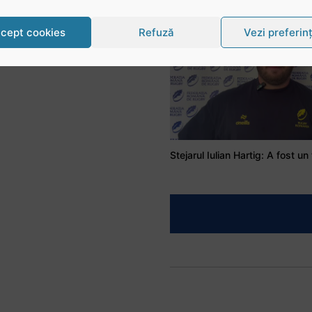
cept cookies
Refuză
Vezi preferin