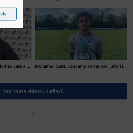
țele
Stejarul Iulian Hartig: A fost un turneu care a unit mai mult echipa
Mohamed Salhi, vicecampion național juniori I: Rugby-ul te învață să accepți și înfrângerile
Vezi toate videoclipurile