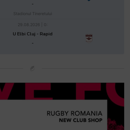
-
Stadionul Tineretului
29.08.2026 | 0:
U Elbi Cluj - Rapid
-