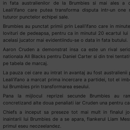
in fata australienilor de la Brumbies si mai ales a c
+
Leali’ifano care putea transforma disputa intr-un one
/".
tuturor punctelor echipei sale.
This
Brumbies au punctat primii prin Leali’ifano care in minut
shortcut
lovituri de pedeapsa, pentru ca in minutul 20 ecartul lui
activates
acelasi jucator mai evidentiindu-se o data in fata butului.
the
screen
Aaron Cruden a demonstrat insa ca este un rival serio
reader
nationala All Blacks pentru Daniel Carter si din trei tentat
to
pe tabela de marcaj.
help
La pauza cei care au intrat in avantaj au fost australienii
you
Leali’ifano a marcat prima incercare a partidei, tot el i
navigate
lui Brumbies prin transformarea eseului.
and
Pana la mijlocul reprizei secunde Brumbies au rama
interact
concretizand alte doua penaliati iar Cruden una pentru cam
with
the
Chiefs a inceput sa preseze tot mai mult in finalul joc
content.
inaintarii lui Brumbies de a se apara, flankerul Liam Me
primul eseu neozeelandez.