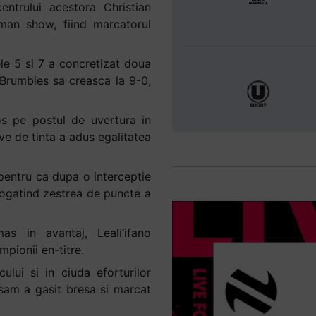
entrului acestora Christian
 man show, fiind marcatorul
ele 5 si 7 a concretizat doua
 Brumbies sa creasca la 9-0,
s pe postul de uvertura in
ive de tinta a adus egalitatea
 pentru ca dupa o interceptie
mbogatind zestrea de puncte a
s in avantaj, Leali’ifano
pionii en-titre.
ului si in ciuda eforturilor
ssam a gasit bresa si marcat