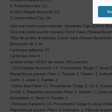
5. Politehnica Iasi-22,
Ac
6.CSM Olimpia Bucuresti-23,
7.Universitatea Cluj-26
Cele mai multe eseuri marcate: Alexandru Tigla (Stiinta Bai
Cele mai multe puncte marcate: Florin Vlaicu (Steaua Bucur
Titlul de jucator al meciului: Eseria Vueti (Steaua Bucuresti)
Bucuresti)-de 2 ori
Cartonase galbene: 35
Cartonase rosii: 4
Jucatori straini-59(43 de eseuri, 391 puncte):
-CSM Olimpia Bucuresti-12. Provenienta: Tonga-7, Noua Zeel
Repartitia pe posturi: Pilier-1, Taloner-1, Flanker-1, Inchiz
Centri-3, Aripa-1, Fundas-1
-Stiinta Baia Mare-11. Provenienta: Tonga-2, Fiji-3, Austr
Scotia-1. Repartitia pe posturi: Pilier-1, Taloner-1, Linia a
deschidere-1, Centri-4, Fundas-1
-Timisoara Saracens-10. Provenienta: Tonga-5, Noua Zeelan
Repartitia pe posturi: Pilieri-3, Inchizator-1, Mijlocas la g