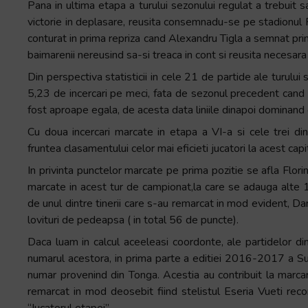
Pana in ultima etapa a turului sezonului regulat a trebuit 
victorie in deplasare, reusita consemnadu-se pe stadionul F
conturat in prima repriza cand Alexandru Tigla a semnat prim
baimarenii nereusind sa-si treaca in cont si reusita necesara 
Din perspectiva statisticii in cele 21 de partide ale turulu
5,23 de incercari pe meci, fata de sezonul precedent cand rapo
fost aproape egala, de acesta data liniile dinapoi dominan
Cu doua incercari marcate in etapa a VI-a si cele trei di
fruntea clasamentului celor mai eficieti jucatori la acest capi
In privinta punctelor marcate pe prima pozitie se afla Flori
marcate in acest tur de campionat,la care se adauga alte 1
de unul dintre tinerii care s-au remarcat in mod evident, Dan
lovituri de pedeapsa ( in total 56 de puncte).
Daca luam in calcul aceeleasi coordonte, ale partidelor din 
numarul acestora, in prima parte a editiei 2016-2017 a Su
numar provenind din Tonga. Acestia au contribuit la marca
remarcat in mod deosebit fiind stelistul Eseria Vueti reco
“Jucatorul etapei”.