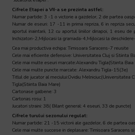
Cifrele Etapei a VII-a se prezinta astfel:
Numar partide: 3 -1 o victorie a gazdelor, 2 de partea oasp
Numar de eseuri: 17 -11 in prima repriza, 6 in repriza se
aportul inaintarii, 12 cu aportul liniilor dinapoi, 1 eseu de 
Inchizatori-2,Mijlocasi la gramada-4,Mijlocasi la deschidere
Cea mai productiva echipa: Timisoara Saracens-7 reusite
Cele mai eficiente defensive: Universitatea Cluj si Stiinta 
Cele mai multe eseuri marcate:Alexandru Tigla(Stiinta Baia
Cele mai multe puncte marcate: Alexandru Tigla-15(3e)
Titlul de jucator al meciului:Ovidiu Melniciuc(Universitatea 
Tigla(Stiinta Baia Mare)
Cartonase galbene: 3
Cartonas rosu: 1
Jucatori straini: 38( Bilant general: 4 eseuri, 33 de puncte)
Cifrele turului sezonului regulat:
Numar partide: 21 -15 victorii ale gazdelor, 6 de partea oa
Cele mai multe succese in deplasare: Timisoara Saracens s