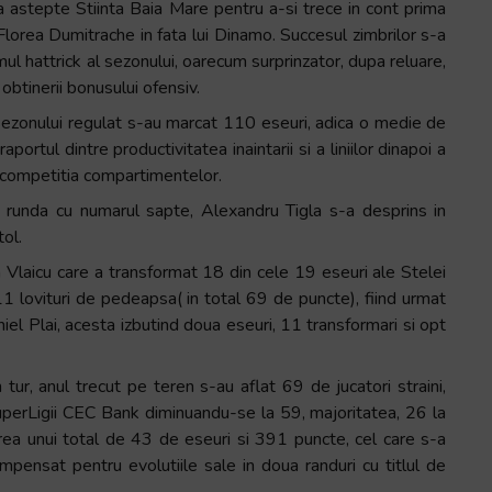
sa astepte Stiinta Baia Mare pentru a-si trece in cont prima
lorea Dumitrache in fata lui Dinamo. Succesul zimbrilor s-a
ul hattrick al sezonului, oarecum surprinzator, dupa reluare,
obtinerii bonusului ofensiv.
i sezonului regulat s-au marcat 110 eseuri, adica o medie de
rtul dintre productivitatea inaintarii si a liniilor dinapoi a
d competitia compartimentelor.
n runda cu numarul sapte, Alexandru Tigla s-a desprins in
tol.
n Vlaicu care a transformat 18 din cele 19 eseuri ale Stelei
1 lovituri de pedeapsa( in total 69 de puncte), fiind urmat
iel Plai, acesta izbutind doua eseuri, 11 transformari si opt
tur, anul trecut pe teren s-au aflat 69 de jucatori straini,
perLigii CEC Bank diminuandu-se la 59, majoritatea, 26 la
rea unui total de 43 de eseuri si 391 puncte, cel care s-a
mpensat pentru evolutiile sale in doua randuri cu titlul de