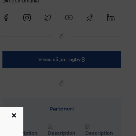
@rugbyromania
Vreau să joc rugby
Parteneri