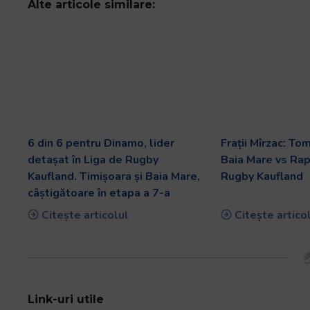
Alte articole similare:
6 din 6 pentru Dinamo, lider
Frații Mîrzac: To
detașat în Liga de Rugby
Baia Mare vs Rap
Kaufland. Timișoara și Baia Mare,
Rugby Kaufland
câștigătoare în etapa a 7-a
Citește articolul
Citește artico
Link-uri utile