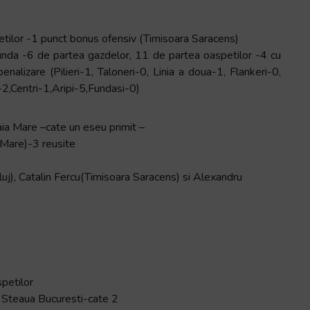
etilor -1 punct bonus ofensiv (Timisoara Saracens)
cunda -6 de partea gazdelor, 11 de partea oaspetilor -4 cu
penalizare (Pilieri-1, Taloneri-0, Linia a doua-1, Flankeri-0,
-2,Centri-1,Aripi-5,Fundasi-0)
Baia Mare –cate un eseu primit –
 Mare)-3 reusite
Cluj), Catalin Fercu(Timisoara Saracens) si Alexandru
spetilor
i Steaua Bucuresti-cate 2