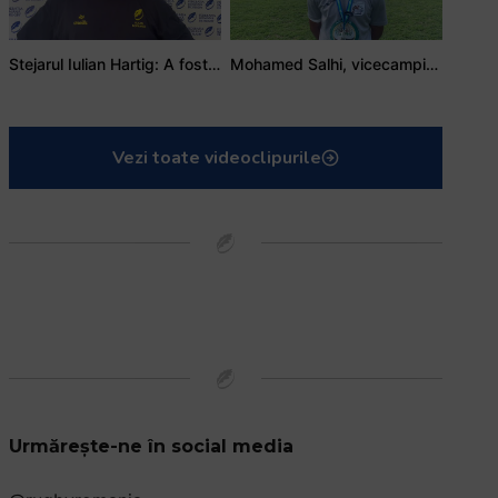
Stejarul Iulian Hartig: A fost un turneu care a unit mai mult echipa
Mohamed Salhi, vicecampion național juniori I: Rugby-ul te învață să accepți și înfrângerile
Vezi toate videoclipurile
Urmărește-ne în social media