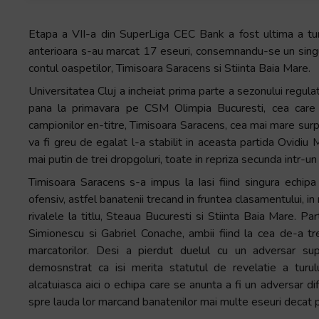
+
/".
Etapa a VII-a din SuperLiga CEC Bank a fost ultima a tur
This
anterioara s-au marcat 17 eseuri, consemnandu-se un singur
shortcut
contul oaspetilor, Timisoara Saracens si Stiinta Baia Mare.
activates
Universitatea Cluj a incheiat prima parte a sezonului regulat
the
pana la primavara pe CSM Olimpia Bucuresti, cea care r
screen
campionilor en-titre, Timisoara Saracens, cea mai mare surp
reader
va fi greu de egalat l-a stabilit in aceasta partida Ovidiu M
to
mai putin de trei dropgoluri, toate in repriza secunda intr-u
help
Timisoara Saracens s-a impus la Iasi fiind singura echipa
you
ofensiv, astfel banatenii trecand in fruntea clasamentului, 
navigate
rivalele la titlu, Steaua Bucuresti si Stiinta Baia Mare. P
and
Simionescu si Gabriel Conache, ambii fiind la cea de-a tr
interact
marcatorilor. Desi a pierdut duelul cu un adversar sup
with
demosnstrat ca isi merita statutul de revelatie a turu
the
alcatuiasca aici o echipa care se anunta a fi un adversar difici
content.
spre lauda lor marcand banatenilor mai multe eseuri decat pr