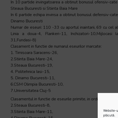
In 10 partide invingatoarea a obtinut bonusul ofensiv-cate 
Steaua Bucuresti si Stiinta Baia Mare
In 6 partide echipa invinsa a obtinut bonusul defensiv-cate 
Dinamo Bucuresti
Numar de eseuri: 110 -33 cu aportul inaintarii, 69 cu cel al l
Linia a doua-4, Flankeri-11, Inchizatori-10,Mijlocasi l
31,Fundasi-8)
Clasament in functie de numarul eseurilor marcate:
1. Timisoara Saracens-26,
2.Stiinta Baia Mare-24,
3.Steaua Bucuresti-19,
4. Politehnica Iasi-15,
5. Dinamo Bucuresti-11,
6.CSM Olimpia Bucuresti-10,
7.Universitatea Cluj-5
Clasamentul in functie de eseurile primite, in ordinea invers
2.Steaua Bucuresti-8,
Website-ul
3.Stiinta Baia Mare-11,
plăcută.
4.Dinamo Bucuresti-15,