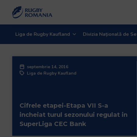
Welcome
to
All
in
One
Liga de Rugby Kaufland
Divizia Națională de Se
Accessibility
screen
reader.
To
septembrie 14, 2016
start
Liga de Rugby Kaufland
the
All
in
One
Cifrele etapei-Etapa VII S-a
Accessibility
screen
incheiat turul sezonului regulat in
reader,
SuperLiga CEC Bank
press
"Ctrl