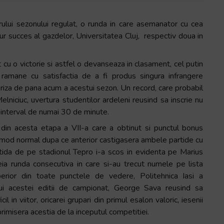
ului sezonului regulat, o runda in care asemanator cu cea
 succes al gazdelor, Universitatea Cluj, respectiv doua in
 cu o victorie si astfel o devanseaza in clasament, cel putin
amane cu satisfactia de a fi produs singura infrangere
riza de pana acum a acestui sezon. Un record, care probabil
elniciuc, uvertura studentilor ardeleni reusind sa inscrie nu
n interval de numai 30 de minute.
 din acesta etapa a VII-a care a obtinut si punctul bonus
in mod normal dupa ce anterior castigasera ambele partide cu
artida de pe stadionul Tepro i-a scos in evidenta pe Marius
eia runda consecutiva in care si-au trecut numele pe lista
erior din toate punctele de vedere, Politehnica Iasi a
lui acestei editii de campionat, George Sava reusind sa
l in viitor, oricarei grupari din primul esalon valoric, iesenii
imisera acestia de la inceputul competitiei.