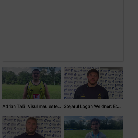
Adrian Țală: Visul meu este să debutez pentru România
Stejarul Logan Weidner: Echipa a muncit mult, iar asta se va vedea în meciurile de la Nations Cup