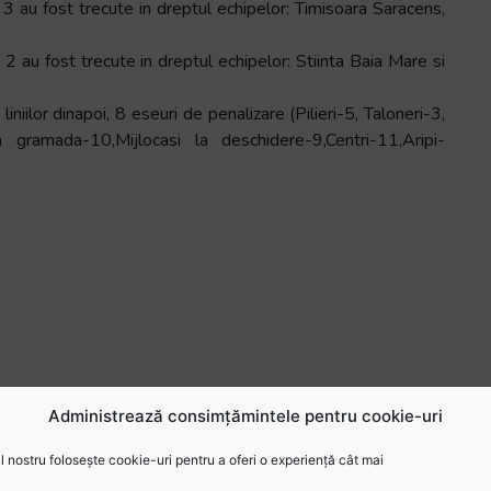
3 au fost trecute in dreptul echipelor: Timisoara Saracens,
2 au fost trecute in dreptul echipelor: Stiinta Baia Mare si
iniilor dinapoi, 8 eseuri de penalizare (Pilieri-5, Taloneri-3,
a gramada-10,Mijlocasi la deschidere-9,Centri-11,Aripi-
a a eficientei defensivei: 1.Timisoara Saracens-5,
Administrează consimțămintele pentru cookie-uri
 nostru folosește cookie-uri pentru a oferi o experiență cât mai