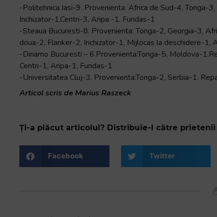
-Politehnica Iasi-9. Provenienta: Africa de Sud-4, Tonga-3, 
Inchizator-1,Centri-3, Aripa -1, Fundas-1
-Steaua Bucuresti-8. Provenienta: Tonga-2, Georgia-3, Africa
doua-2, Flanker-2, Inchizator-1, Mijlocas la deschidere-1, 
-Dinamo Bucuresti – 6.Provenienta:Tonga-5, Moldova-1.Repar
Centri-1, Aripa-1, Fundas-1
-Universitatea Cluj-3. Provenienta:Tonga-2, Serbia-1. Repar
Articol scris de Marius Raszeck
Ți-a plăcut articolul? Distribuie-l către prietenii 
Facebook
Twitter