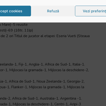
cept cookies
Refuză
Vezi preferin
a Mare)-5 reusite
esti)-69 (18tr, 11lp)
-de 2 ori Titlul de jucator al etapei: Eseria Vueti (Steaua
anda-1, Fiji-1, Anglia-1, Africa de Sud-1, Italia-1.
ator-1, Mijlocasi la gramada-1, Mijlocas la deschidere-2,
alia-1, Africa de Sud-1, Noua Zeelanda-1, Georgia-2,
 doua-1, Flanker-1, Mijlocas la gramada-1, Mijlocas la
da-2, Africa de Sud-1, Australia-1, Argentina -1.
ramada-1, Mijlocas la deschidere-1, Centri-1, Aripi-3