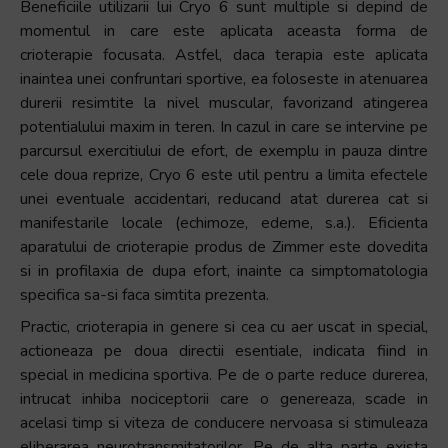
Beneficiile utilizarii lui Cryo 6 sunt multiple si depind de
momentul in care este aplicata aceasta forma de
crioterapie focusata. Astfel, daca terapia este aplicata
inaintea unei confruntari sportive, ea foloseste in atenuarea
durerii resimtite la nivel muscular, favorizand atingerea
potentialului maxim in teren. In cazul in care se intervine pe
parcursul exercitiului de efort, de exemplu in pauza dintre
cele doua reprize, Cryo 6 este util pentru a limita efectele
unei eventuale accidentari, reducand atat durerea cat si
manifestarile locale (echimoze, edeme, s.a.). Eficienta
aparatului de crioterapie produs de Zimmer este dovedita
si in profilaxia de dupa efort, inainte ca simptomatologia
specifica sa-si faca simtita prezenta.
Practic, crioterapia in genere si cea cu aer uscat in special,
actioneaza pe doua directii esentiale, indicata fiind in
special in medicina sportiva. Pe de o parte reduce durerea,
intrucat inhiba nociceptorii care o genereaza, scade in
acelasi timp si viteza de conducere nervoasa si stimuleaza
eliberarea neurotransmitatorilor. Pe de alta parte exista