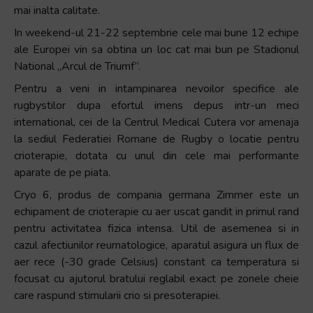
mai inalta calitate.
In weekend-ul 21-22 septembrie cele mai bune 12 echipe
ale Europei vin sa obtina un loc cat mai bun pe Stadionul
National „Arcul de Triumf”.
Pentru a veni in intampinarea nevoilor specifice ale
rugbystilor dupa efortul imens depus intr-un meci
international, cei de la Centrul Medical Cutera vor amenaja
la sediul Federatiei Romane de Rugby o locatie pentru
crioterapie, dotata cu unul din cele mai performante
aparate de pe piata.
Cryo 6, produs de compania germana Zimmer este un
echipament de crioterapie cu aer uscat gandit in primul rand
pentru activitatea fizica intensa. Util de asemenea si in
cazul afectiunilor reumatologice, aparatul asigura un flux de
aer rece (-30 grade Celsius) constant ca temperatura si
focusat cu ajutorul bratului reglabil exact pe zonele cheie
care raspund stimularii crio si presoterapiei.