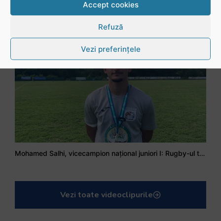
Accept cookies
Stejarul Iulian Hartig: A fost un turneu care a unit mai mult echipa
Refuză
Vezi preferințele
Mohamed Salhi, vicecampion național juniori I: Rugby-ul te învață să accepți și înfrângerile
Vezi toate videoclipurile