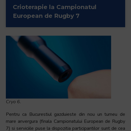
+
Crioterapie la Campionatul
/".
European de Rugby 7
This
shortcut
activates
the
screen
reader
to
help
you
navigate
and
interact
Cryo 6.
with
the
Pentru ca Bucurestiul gazduieste din nou un turneu de
content.
mare anvergura (finala Campionatului European de Rugby
7) si serviciile puse la dispozitia participantilor sunt de cea