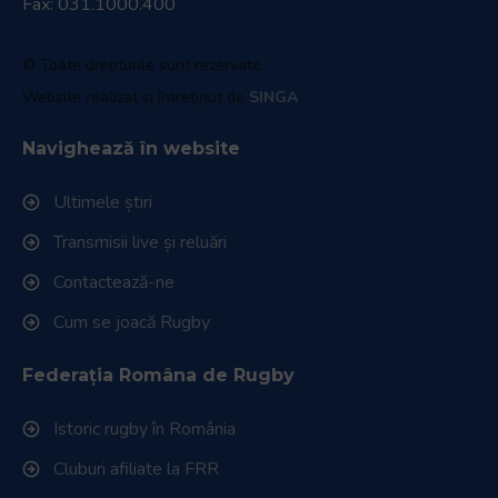
Fax: 031.1000.400
© Toate drepturile sunt rezervate.
Website realizat și întreținut de
SINGA
Navighează în website
Ultimele știri
Transmisii live și reluări
Contactează-ne
Cum se joacă Rugby
Federația Româna de Rugby
Istoric rugby în România
Cluburi afiliate la FRR