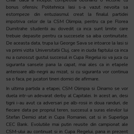
Chiar daca a inceput competitia obtinand o victorie cu
bonus ofensiv, Politehnica Iasi s-a vazut nevoita sa
estompeze din entuziasmul creat la finalul partidei
impotriva celor de la CSM Olimpia, pentru ca pe Florea
Dumitrahe studentii au dovedit ca inca sunt limite care
trebuie depasite pentru ca succesele sa aiba continuitate.
De aceasta data, trupa lui George Sava se intoarce la Iasi si
va primi vizita Universitatii Cluj, care in ciuda faptului ca inca
nu a cunoscut gustul succesul in Cupa Regelui isi va juca cu
siguranta sansele pana la capat, mai ales ca in etapele
anterioare alb-negrii au mizat, si cu siguranta vor continua
sa o faca, pe jucatori tineri dornici de afirmare.
In ultima partida a etapei, CSM Olimpia si Dinamo se vor
duela intr-un adevarat derby al Capitalei. In acest an, desi
tigrii i-au avut ca adversari pe alb-rosii in doua randuri, de
fiecare data pe propriul teren, succesul a suras elevilor lui
Stefan Demici atat in Cupa Romaniei, cat si in Superliga
CEC Bank. Evolutiile mai putin reusite din campionat ale
CSM-ului au continuat si in Cupa Regelui, pana in prezent