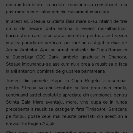
doua intlniri bifate, in aceste conditii miza constituind-o si
pastrarea rubricii infrangeri din clasament imaculata.
In acest an, Steaua si Stiinta Baia mare s-au intalnit de trei
ori si de fiecare data victoria a revenit ros-albastrilor
bucuresteni, care si-au aratat intentiile pentru acest sezon
in acea partida de verficare pe care au castigat-o chiar pe
Arena Zimbrilor. Apoi au urmat intalnirile din Cupa Romaniei
si SuperLiga CEC Bank, ambele gazduite in Ghencea,
Steaua impunandu-se asa cum nu a prea a reusit sa o faca
in anii anteriori, dominati de gruparea baimareana.
Traseul din primele etape in Cupa Regelui a insemnat
pentru Steaua victorii scontate si fara prea mari emotii,
continuand astfel evolutiile apreciate din campionat, pentru
Stiinta Baia Mare avantajul moral vine dupa ce in runda
precedenta a reusit sa castige in fata Timisoarei Saracens
pe fondul poate celei mai reusite prestatii din acest an a
elevilor lui Eugen Apjok.