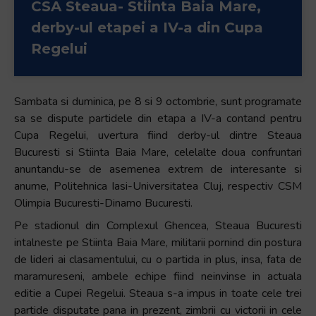
CSA Steaua- Stiinta Baia Mare,
+
derby-ul etapei a IV-a din Cupa
/".
This
Regelui
shortcut
activates
the
Sambata si duminica, pe 8 si 9 octombrie, sunt programate
screen
sa se dispute partidele din etapa a IV-a contand pentru
reader
Cupa Regelui, uvertura fiind derby-ul dintre Steaua
to
Bucuresti si Stiinta Baia Mare, celelalte doua confruntari
help
anuntandu-se de asemenea extrem de interesante si
you
anume, Politehnica Iasi-Universitatea Cluj, respectiv CSM
navigate
Olimpia Bucuresti-Dinamo Bucuresti.
and
Pe stadionul din Complexul Ghencea, Steaua Bucuresti
interact
intalneste pe Stiinta Baia Mare, militarii pornind din postura
with
de lideri ai clasamentului, cu o partida in plus, insa, fata de
the
maramureseni, ambele echipe fiind neinvinse in actuala
content.
editie a Cupei Regelui. Steaua s-a impus in toate cele trei
partide disputate pana in prezent, zimbrii cu victorii in cele