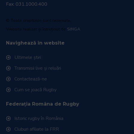
Fax: 031.1000.400
© Toate drepturile sunt rezervate.
Website realizat și întreținut de
SINGA
Navighează în website
Ultimele știri
Transmisii live și reluări
Contactează-ne
Cum se joacă Rugby
Federația Româna de Rugby
Istoric rugby în România
Cluburi afiliate la FRR