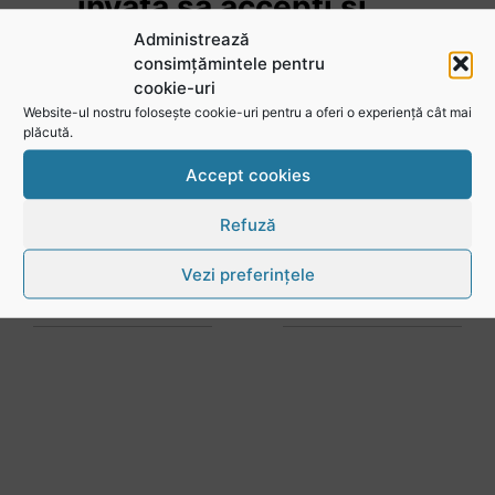
învață să accepți și
înfrângerile
Administrează
consimțămintele pentru
cookie-uri
Website-ul nostru folosește cookie-uri pentru a oferi o experiență cât mai
plăcută.
Vezi toate videoclipurile
Accept cookies
Refuză
Vezi preferințele