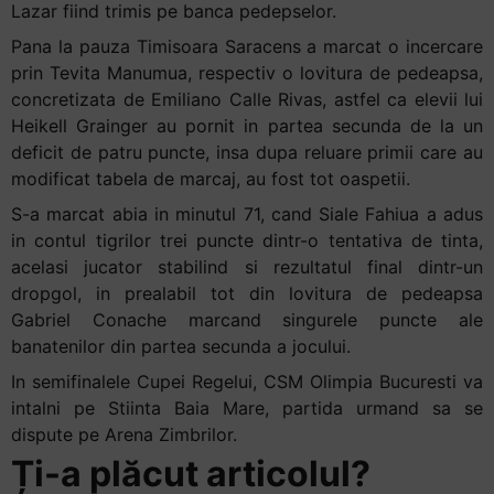
Lazar fiind trimis pe banca pedepselor.
Pana la pauza Timisoara Saracens a marcat o incercare
prin Tevita Manumua, respectiv o lovitura de pedeapsa,
concretizata de Emiliano Calle Rivas, astfel ca elevii lui
Heikell Grainger au pornit in partea secunda de la un
deficit de patru puncte, insa dupa reluare primii care au
modificat tabela de marcaj, au fost tot oaspetii.
S-a marcat abia in minutul 71, cand Siale Fahiua a adus
in contul tigrilor trei puncte dintr-o tentativa de tinta,
acelasi jucator stabilind si rezultatul final dintr-un
dropgol, in prealabil tot din lovitura de pedeapsa
Gabriel Conache marcand singurele puncte ale
banatenilor din partea secunda a jocului.
In semifinalele Cupei Regelui, CSM Olimpia Bucuresti va
intalni pe Stiinta Baia Mare, partida urmand sa se
dispute pe Arena Zimbrilor.
Ți-a plăcut articolul?