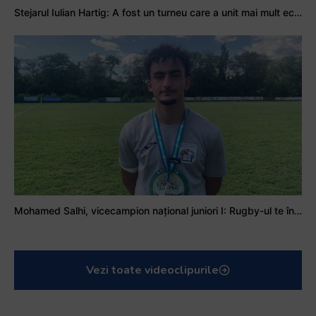
Stejarul Iulian Hartig: A fost un turneu care a unit mai mult echipa
Mohamed Salhi, vicecampion național juniori I: Rugby-ul te învață să accepți și înfrângerile
Vezi toate videoclipurile