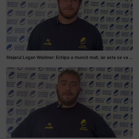
Stejarul Logan Weidner: Echipa a muncit mult, iar asta se va vedea în meciurile de la Nations Cup