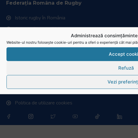
Federația Româna de Rugby
Istoric rugby în România
Cluburi afiliate la FRR
Administrează consimțămintel
Stadionul național de rugby
Website-ul nostru folosește cookie-uri pentru a oferi o experiență cât mai plă
Conducere, comisii și departamente
Accept cook
Info - Anunțuri
Refuză
Link-uri utile
Vezi preferin
Download
Politica de utilizare cookies