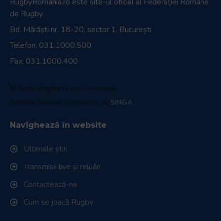
RugbyRomania.ro
este site-ul oficial al Federației Române
de Rugby.
Bd. Mărăști nr. 18-20, sector 1, București
Telefon:
031.1000.500
Fax: 031.1000.400
© Toate drepturile sunt rezervate.
Website realizat și întreținut de
SINGA
Navighează în website
Ultimele știri
Transmisii live și reluări
Contactează-ne
Cum se joacă Rugby