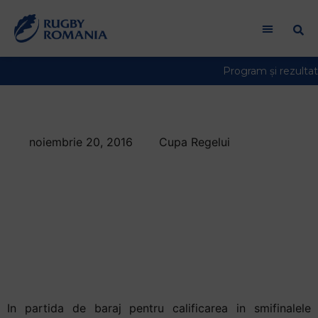
noiembrie 20, 2016
Cupa Regelui
CSM Olimpia a
eliminat
detinatoarea Cupei
Regelui, Timisoara
Saracens
In partida de baraj pentru calificarea in smifinalele