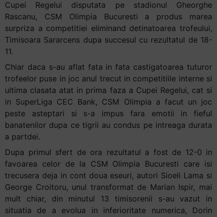
Cupei Regelui disputata pe stadionul Gheorghe
Rascanu, CSM Olimpia Bucuresti a produs marea
surpriza a competitiei eliminand detinatoarea trofeului,
Timisoara Sararcens dupa succesul cu rezultatul de 18-
11.
Chiar daca s-au aflat fata in fata castigatoarea tuturor
trofeelor puse in joc anul trecut in competitiile interne si
ultima clasata atat in prima faza a Cupei Regelui, cat si
in SuperLiga CEC Bank, CSM Olimpia a facut un joc
peste asteptari si s-a impus fara emotii in fieful
banatenilor dupa ce tigrii au condus pe intreaga durata
a partdei.
Dupa primul sfert de ora rezultatul a fost de 12-0 in
favoarea celor de la CSM Olimpia Bucuresti care isi
trecusera deja in cont doua eseuri, autori Sioeli Lama si
George Croitoru, unul transformat de Marian Ispir, mai
mult chiar, din minutul 13 timisorenii s-au vazut in
situatia de a evolua in inferioritate numerica, Dorin