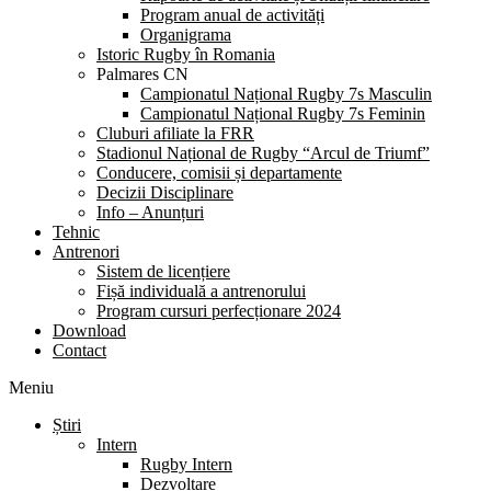
Program anual de activități
Organigrama
Istoric Rugby în Romania
Palmares CN
Campionatul Național Rugby 7s Masculin
Campionatul Național Rugby 7s Feminin
Cluburi afiliate la FRR
Stadionul Național de Rugby “Arcul de Triumf”
Conducere, comisii și departamente
Decizii Disciplinare
Info – Anunțuri
Tehnic
Antrenori
Sistem de licențiere
Fișă individuală a antrenorului
Program cursuri perfecționare 2024
Download
Contact
Meniu
Știri
Intern
Rugby Intern
Dezvoltare