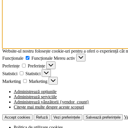
Website-ul nostru folosește cookie-uri pentru a oferi o experiență cât 
Funcționale
Funcționale
Mereu activ
Preferințe
Preferințe
Statistici
Statistici
Marketing
Marketing
Administrează opțiunile
Administrează serviciile
Administrează vânzătorii {vendor_count}
Citește mai multe despre aceste scopuri
Ve
Accept cookies
Refuză
Vezi preferințele
Salvează preferințele
Politica de utilizare cookies