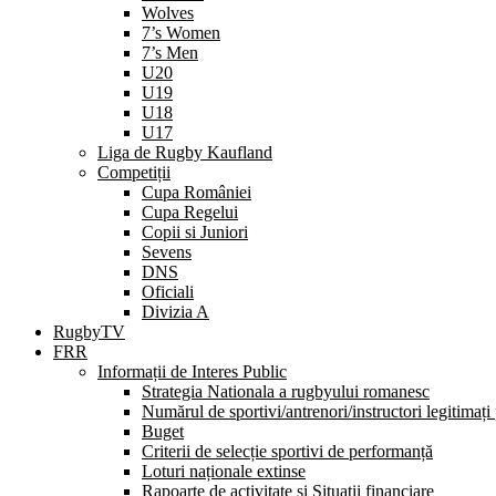
Wolves
7’s Women
7’s Men
U20
U19
U18
U17
Liga de Rugby Kaufland
Competiții
Cupa României
Cupa Regelui
Copii si Juniori
Sevens
DNS
Oficiali
Divizia A
RugbyTV
FRR
Informații de Interes Public
Strategia Nationala a rugbyului romanesc
Numărul de sportivi/antrenori/instructori legitimați
Buget
Criterii de selecție sportivi de performanță
Loturi naționale extinse
Rapoarte de activitate și Situații financiare